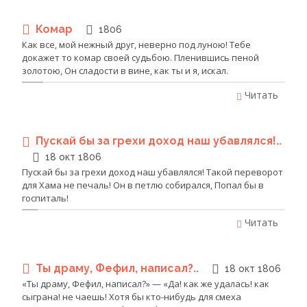
Комар
1806
Как все, мой нежный друг, неверно под луною! Тебе
докажет то комар своей судьбою. Пленившись пеной
золотою, Он сладости в вине, как ты и я, искал.
Читать
Пускай бы за грехи доход наш убавлялся!..
18 окт 1806
Пускай бы за грехи доход наш убавлялся! Такой переворот
для Хама не печаль! Он в петлю собирался, Попал бы в
госпиталь!
Читать
Ты драму, Фефил, написал?..
18 окт 1806
«Ты драму, Фефил, написал?» — «Да! как же удалась! как
сыграна! не чаешь! Хотя бы кто-нибудь для смеха