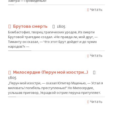
завтра — Провиденью!
Читать
Брутова смерть
1805
Бомбастофил, творец трагических уродов, Из смерти
Брутовой трагедию создал. «Не правда ли, мой друг, —
Тиманту он сказал, — Что этот Брут дойдет и до чужих
народов?» —
Читать
Милосердие (Перун мой изостри...)
1805
„Перун мой изостри, — сказал Юпитер Мщенью, — Устал я
миловать! погибель преступленью!“ Но Милосердие,
услышав приговор, Украдкой острие перуна притупляет.
Читать