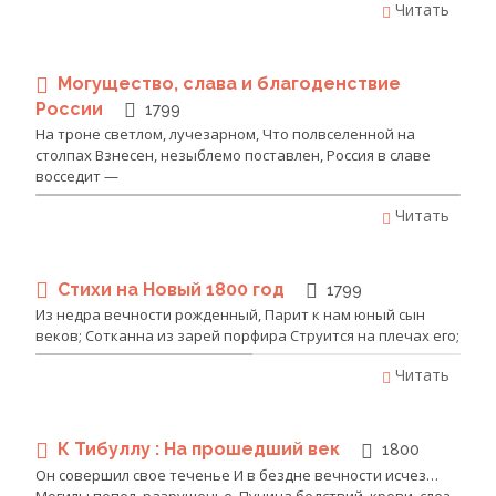
Читать
Могущество, слава и благоденствие
России
1799
На троне светлом, лучезарном, Что полвселенной на
столпах Взнесен, незыблемо поставлен, Россия в славе
восседит —
Читать
Стихи на Новый 1800 год
1799
Из недра вечности рожденный, Парит к нам юный сын
веков; Сотканна из зарей порфира Струится на плечах его;
Читать
К Тибуллу : На прошедший век
1800
Он совершил свое теченье И в бездне вечности исчез…
Могилы пепел, разрушенье, Пучина бедствий, крови, слез