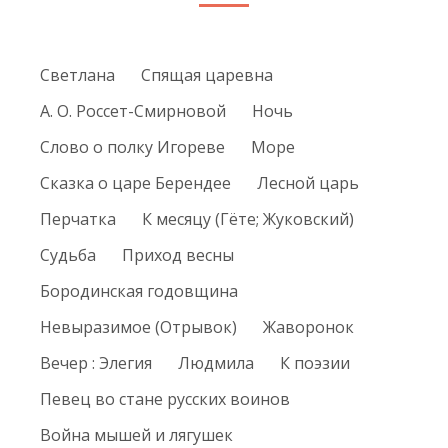
Светлана
Спящая царевна
А. О. Россет-Смирновой
Ночь
Слово о полку Игореве
Море
Сказка о царе Берендее
Лесной царь
Перчатка
К месяцу (Гёте; Жуковский)
Судьба
Приход весны
Бородинская годовщина
Невыразимое (Отрывок)
Жаворонок
Вечер : Элегия
Людмила
К поэзии
Певец во стане русских воинов
Война мышей и лягушек