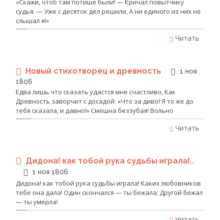
«Скажи, чтоб там потише были! — Кричал повытчику
судья. — Уже с десяток дел решили, А ни единого из них не
слышал я!»
Читать
Новый стихотворец и древность
1 ноя
1806
Едва лишь что сказать удастся мне счастливо, Как
Древность заворчит с досадой: «Что за диво! Я то же до
тебя сказала, и давно!» Смешна беззубая! Вольно
Читать
Дидона! как тобой рука судьбы играла!..
1 ноя 1806
Дидона! как тобой рука судьбы играла! Каких любовников
тебе она дала! Один скончался — ты бежала; Другой бежал
— ты умерла!
Читать