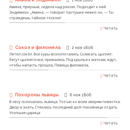
1 ноя 1806
Амина, приуныв, сидела над рекою. Подходит к ней
Эндимион. „Амина, — говорит пастушке нежно он, — Ты
страждешь тайною тоскою!
Читать
Сокол и филомела
2 ноя 1806
Летел соко́л. Все куры всхлопотались Скликать цыплят;
бегут цыпляточки, прижались Под крылья к маткам; ждут,
чтобы напасть прошла, Певица филомела,
Читать
Похороны львицы
6 ноя 1806
В лесу скончалась львица. Тотчас ко всем зверям повестка.
Двор и знать Стеклись последний долг покойнице отдать.
Усопшая царица
Читать