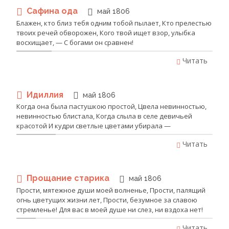
Сафина ода
май 1806
Блажен, кто близ тебя одним тобой пылает, Кто прелестью
твоих речей обворожен, Кого твой ищет взор, улыбка
восхищает, — С богами он сравнен!
Читать
Идиллия
май 1806
Когда она была пастушкою простой, Цвела невинностью,
невинностью блистала, Когда слыла в селе девичьей
красотой И кудри светлые цветами убирала —
Читать
Прощание старика
май 1806
Прости, мятежное души моей волненье, Прости, палящий
огнь цветущих жизни лет, Прости, безумное за славою
стремленье! Для вас в моей душе ни слез, ни вздоха нет!
Читать