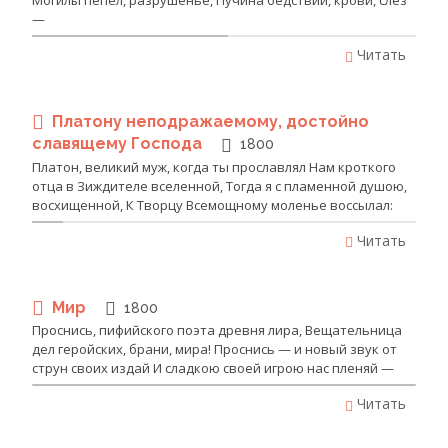
—
Читать
Платону неподражаемому, достойно
славящему Господа
1800
Платон, великий муж, когда ты прославлял Нам кроткого
отца в Зиждителе вселенной, Тогда я с пламенной душою,
восхищенной, К Творцу Всемощному моленье воссылал:
Читать
Мир
1800
Проснись, пифийского поэта древня лира, Вещательница
дел геройских, брани, мира! Проснись — и новый звук от
струн своих издай И сладкою своей игрою нас пленяй —
Читать