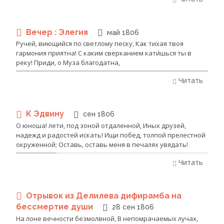
Вечер : Элегия
май 1806
Ручей, виющийся по светлому песку, Как тихая твоя
гармония приятна! С каким сверканием кати́шься ты в
реку! Приди, о Муза благодатна,
Читать
К Эдвину
сен 1806
О юноша! лети, под зоной отдаленной, Иных друзей,
надежд и радостей искать! Ищи побед, толпой прелестной
окруженной; Оставь, оставь меня в печалях увядать!
Читать
Отрывок из Делилева дифирамба на
бессмертие души
28 сен 1806
На лоне вечности безмолвной, В непомрачаемых лучах,