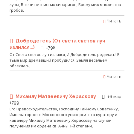
луны, В тени ветвистых кипарисов, Брожу меж множества
гробов.
Читать
Добродетель (От света светов луч
излился...)
1798
От Света светов луч излился, И Добродетель родилась! В
тьме мир дремавший пробудился. Земля весельем
облеклась;
Читать
Михаилу Матвеевичу Хераскову
16 мар
1799
Его Превосходительству, Господину Тайному Советнику,
Императорского Московского университета куратору и
кавалеру Михаилу Матвеевичу Хераскову на случай
получения им ордена св. Анны 1-й степени,