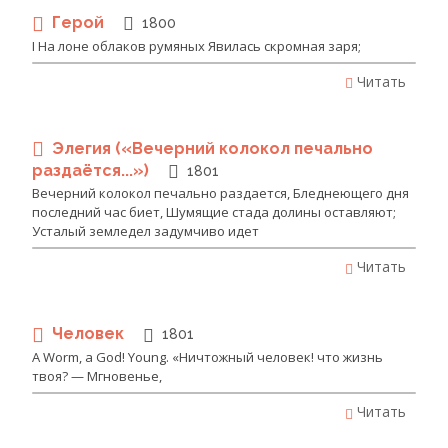
Герой
1800
I На лоне облаков румяных Явилась скромная заря;
Читать
Элегия («Вечерний колокол печально
раздаётся...»)
1801
Вечерний колокол печально раздается, Бледнеющего дня
последний час биет, Шумящие стада долины оставляют;
Усталый земледел задумчиво идет
Читать
Человек
1801
A Worm, a God! Young. «Ничтожный человек! что жизнь
твоя? — Мгновенье,
Читать