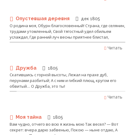
Опустевшая деревня
дек 1805
О родина моя, Обурн благословенный! Страна, где селянин,
трудами утомленный, Свой тягостный удел обильем
услаждал, Где ранний луч весны приятнее блистал,
Читать
Дружба
1805
Скатившись с горной высоты, Лежал на прахе дуб,
перунами разбитый; А с ним и гибкий плющ, кругом его
обвитый… О Дружба, это ты!
Читать
Моя тайна
1805
Вам чудно, отчего во всю я жизнь мою Так весел? — Вот
секрет: вчера дарю забвенью, Покою — ныне отдаю, А