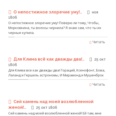
О непостижное злоречие уму!..
ноя
1806
О непостижное злоречие уму! Поверю ли тому, Чтобы,
Морковкина, ты волосы чернила? Я знаю сам, что ты их
черные купила.
Читать
Для Клима всё как дважды два!..
25 окт
1806
Для Клима все как дважды два! Гораций, Ксенофонт, Бова,
Лаланд и Гершель астрономы, И Мирамонд и Мушенброк
Читать
Сей камень над моей возлюбленной
женой!..
25 окт 1806
Сей камень над моей возлюбленной женой! Ей там, мне