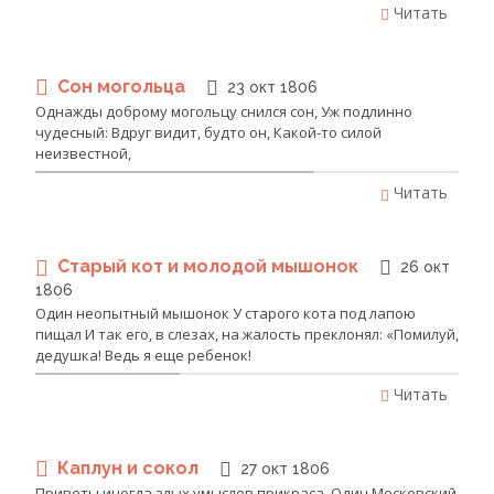
Читать
Сон могольца
23 окт 1806
Однажды доброму могольцу снился сон, Уж подлинно
чудесный: Вдруг видит, будто он, Какой-то силой
неизвестной,
Читать
Старый кот и молодой мышонок
26 окт
1806
Один неопытный мышонок У старого кота под лапою
пищал И так его, в слезах, на жалость преклонял: «Помилуй,
дедушка! Ведь я еще ребенок!
Читать
Каплун и сокол
27 окт 1806
Приветы иногда злых умыслов прикраса. Один Московский