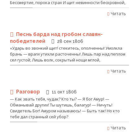
Бессмертие, порока страх И щит невинности бескровной,
Читать
Песнь барда над гробом славян-
победителей
28 сен 1806
«Ударь во звонкий щит! стекитесь, ополченны! Умолкла
брань — враги утихли расточенны! Лишь пар над пеплом
сел густой; Лишь волк, сокрытый нощи мглой,
Читать
Разговор
11 окт 1806
— Как звать тебя, чудак? Кто ты? — Я бог Амур! —
Обманывай других! Ты шутишь, балагур! — Ничуть!
Свидетель Бог! Амуром называюсь! — Быть так! Но кто
тебе дал странный сей убор?
Читать