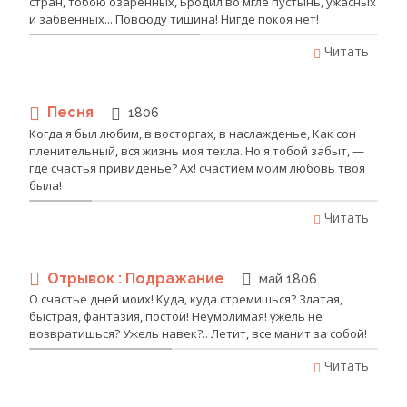
стран, тобою озаренных, Бродил во мгле пустынь, ужасных
и забвенных... Повсюду тишина! Нигде покоя нет!
Читать
Песня
1806
Когда я был любим, в восторгах, в наслажденье, Как сон
пленительный, вся жизнь моя текла. Но я тобой забыт, —
где счастья привиденье? Ах! счастием моим любовь твоя
была!
Читать
Отрывок : Подражание
май 1806
О счастье дней моих! Куда, куда стремишься? Златая,
быстрая, фантазия, постой! Неумолимая! ужель не
возвратишься? Ужель навек?.. Летит, все манит за собой!
Читать