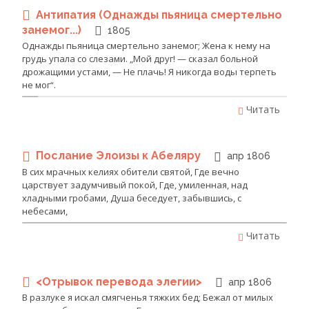
Антипатия (Однажды пьяница смертельно
занемог...)
1805
Однажды пьяница смертельно занемог; Жена к нему на
грудь упала со слезами. „Мой друг! — сказал больной
дрожащими устами, — Не плачь! Я никогда воды терпеть
не мог“.
Читать
Послание Элоизы к Абеляру
апр 1806
В сих мрачных келиях обители святой, Где вечно
царствует задумчивый покой, Где, умиленная, над
хладными гробами, Душа беседует, забывшись, с
небесами,
Читать
<Отрывок перевода элегии>
апр 1806
В разлуке я искал смягченья тяжких бед; Бежал от милых