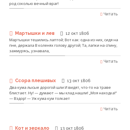
род соколью вечный враг!
Читать
Мартышки и лев
12 окт 1806
Мартышки тешились лаптой; Вот как: одна из них, сидя на
пне, держала В коленях голову другой; Та, лапки на спину,
зажмурясь, узнавала,
Читать
Ссора плешивых
13 окт 1806
Два кума лысые дорогой шли И видят, что-то на траве
блистает. Ну! — думают — мы клад нашли! „Моя находка!“
— Вздор! — Уж кума кум толкает
Читать
Кот и зеркало
13 окт 1806