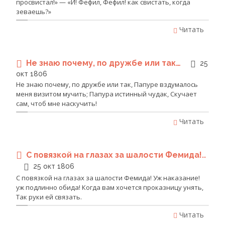
просвистал!» — «И! Фефил, Фефил! как свистать, когда
зеваешь?»
Читать
Не знаю почему, по дружбе или так…
25
окт 1806
Не знаю почему, по дружбе или так, Папуре вздумалось
меня визитом мучить; Папура истинный чудак, Скучает
сам, чтоб мне наскучить!
Читать
С повязкой на глазах за шалости Фемида!..
25 окт 1806
С повязкой на глазах за шалости Фемида! Уж наказание!
уж подлинно обида! Когда вам хочется проказницу унять,
Так руки ей связать.
Читать