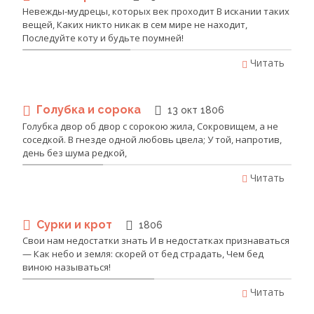
Невежды-мудрецы, которых век проходит В искании таких
вещей, Каких никто никак в сем мире не находит,
Последуйте коту и будьте поумней!
Читать
Голубка и сорока
13 окт 1806
Голубка двор об двор с сорокою жила, Сокровищем, а не
соседкой. В гнезде одной любовь цвела; У той, напротив,
день без шума редкой,
Читать
Сурки и крот
1806
Свои нам недостатки знать И в недостатках признаваться
— Как небо и земля: скорей от бед страдать, Чем бед
виною называться!
Читать