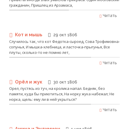
гражданин, Пришлец из Арзамаса,
Читать
Кот и мышь
29 окт 1806
Случилось так, что кот Федотка-сыроед, Сова Трофимовна-
сопунья, И мышка-хлебница, и ласточка-прыгунья, Все
плуты, сколько-то не помню лет,
Читать
Орёл и жук
30 окт 1806
Орел, пустясь из туч, на кролика напал. Бедняк, без
памяти, куда бы приютиться, На норку жука набежал; Не
норка, щель: ему ли в ней укрыться?
Читать
Амина и Эндимион