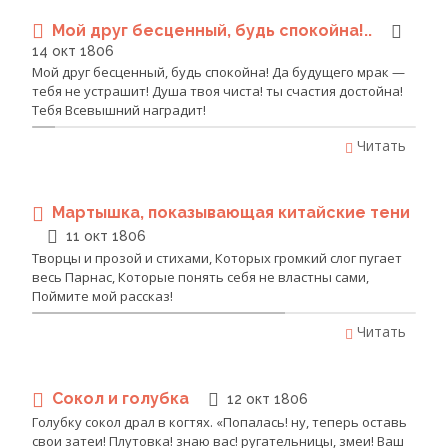
Мой друг бесценный, будь спокойна!..
14 окт 1806
Мой друг бесценный, будь спокойна! Да будущего мрак —
тебя не устрашит! Душа твоя чиста! ты счастия достойна!
Тебя Всевышний наградит!
Читать
Мартышка, показывающая китайские тени
11 окт 1806
Творцы и прозой и стихами, Которых громкий слог пугает
весь Парнас, Которые понять себя не властны сами,
Поймите мой рассказ!
Читать
Сокол и голубка
12 окт 1806
Голубку сокол драл в когтях. «Попалась! ну, теперь оставь
свои затеи! Плутовка! знаю вас! ругательницы, змеи! Ваш