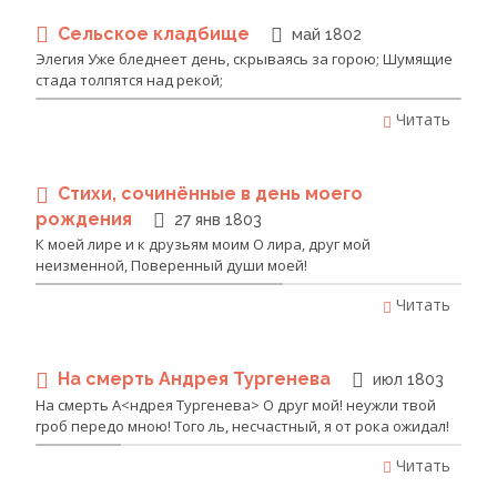
Сельское кладбище
май 1802
Элегия Уже бледнеет день, скрываясь за горою; Шумящие
стада толпятся над рекой;
Читать
Стихи, сочинённые в день моего
рождения
27 янв 1803
К моей лире и к друзьям моим О лира, друг мой
неизменной, Поверенный души моей!
Читать
На смерть Андрея Тургенева
июл 1803
На смерть А<ндрея Тургенева> О друг мой! неужли твой
гроб передо мною! Того ль, несчастный, я от рока ожидал!
Читать