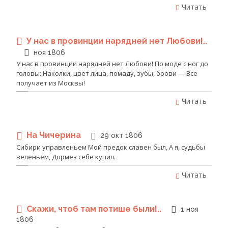
Читать
У нас в провинции нарядней нет Любови!..
ноя 1806
У нас в провинции нарядней нет Любови! По моде с ног до
головы: Наколки, цвет лица, помаду, зубы, брови — Все
получает из Москвы!
Читать
На Чичерина
29 окт 1806
Сибири управленьем Мой предок славен был, А я, судьбы
веленьем, Дормез себе купил.
Читать
Скажи, чтоб там потише были!..
1 ноя
1806