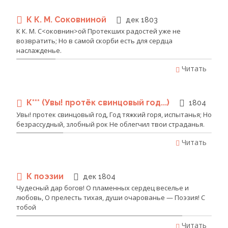
К К. М. Соковниной
дек 1803
К К. М. С<оковнин>ой Протекших радостей уже не
возвратить; Но в самой скорби есть для сердца
наслажденье.
Читать
К*** (Увы! протёк свинцовый год...)
1804
Увы! протек свинцовый год, Год тяжкий горя, испытанья; Но
безрассудный, злобный рок Не облегчил твои страданья.
Читать
К поэзии
дек 1804
Чудесный дар богов! О пламенных сердец веселье и
любовь, О прелесть тихая, души очарованье — Поэзия! С
тобой
Читать