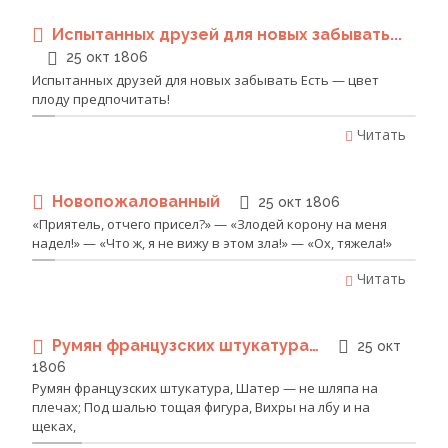
Испытанных друзей для новых забывать...
25 окт 1806
Испытанных друзей для новых забывать Есть — цвет
плоду предпочитать!
Читать
Новопожалованный
25 окт 1806
«Приятель, отчего присел?» — «Злодей корону на меня
надел!» — «Что ж, я не вижу в этом зла!» — «Ох, тяжела!»
Читать
Румян французских штукатура…
25 окт
1806
Румян французских штукатура, Шатер — не шляпа на
плечах; Под шалью тощая фигура, Вихры на лбу и на
щеках,