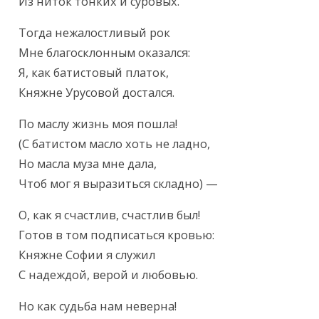
Из ниток тонких и суровых.
Тогда нежалостливый рок

Мне благосклонным оказался:

Я, как батистовый платок,

Княжне Урусовой достался.
По маслу жизнь моя пошла!

(С батистом масло хоть не ладно,

Но масла муза мне дала,

Чтоб мог я выразиться складно) —
О, как я счастлив, счастлив был!

Готов в том подписаться кровью:

Княжне Софии я служил

С надеждой, верой и любовью.
Но как судьба нам неверна!
