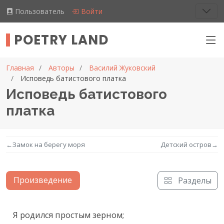
Пользователь
Войти
POETRY LAND
Главная
Авторы
Василий Жуковский
Исповедь батистового платка
Исповедь батистового
платка
←
Замок на берегу моря
Детский остров
→
Произведение
Разделы
Текст произведения
Я родился простым зерном;
