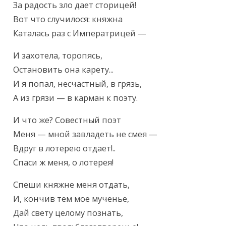
За радость зло дает сторицей!

Вот что случилося: княжна

Каталась раз с Императрицей —
И захотела, торопясь,

Остановить она карету...

И я попал, несчастный, в грязь,

А из грязи — в карман к поэту.
И что же? Совестный поэт

Меня — мной завладеть не смея —

Вдруг в лотерею отдает!..

Спаси ж меня, о лотерея!
Спеши княжне меня отдать,

И, кончив тем мое мученье,

Дай свету целому познать,
