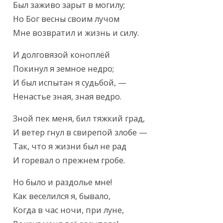
Был заживо зарыт в могилу;

Но Бог весны своим лучом

Мне возвратил и жизнь и силу.
И долговязой коноплёй

Покинул я земное недро;

И был испытан я судьбой, —

Ненастье зная, зная ведро.
Зной пек меня, бил тяжкий град,

И ветер гнул в свирепой злобе —

Так, что я жизни был не рад

И горевал о прежнем гробе.
Но было и раздолье мне!

Как веселился я, бывало,

Когда в час ночи, при луне,
