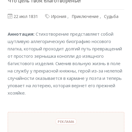
Что цель твоя: благотворенье!
22 июл 1831
Ирония
Приключение
Судьба
Аннотация
Аннотация:
Стихотворение представляет собой
шутливую аллегорическую биографию носового
платка, который проходит долгий путь превращений
от простого зернышка конопли до изящного
батистового изделия. Сменив вольную жизнь в поле
на службу у прекрасной княжны, герой из-за нелепой
случайности оказывается в кармане у поэта и теперь
уповает на лотерею, которая вернет его прежней
хозяйке.
РЕКЛАМА