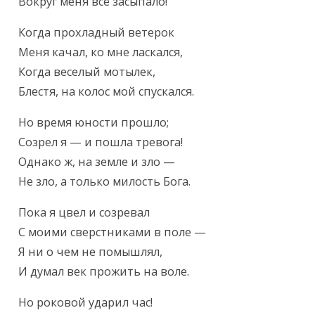
Вокруг меня всё засыпало!
Когда прохладный ветерок

Меня качал, ко мне ласкался,

Когда веселый мотылек,

Блестя, на колос мой спускался.
Но время юности прошло;

Созрел я — и пошла тревога!

Однако ж, на земле и зло —

Не зло, а только милость Бога.
Пока я цвел и созревал

С моими сверстниками в поле —

Я ни о чем не помышлял,

И думал век прожить на воле.
Но роковой ударил час!
