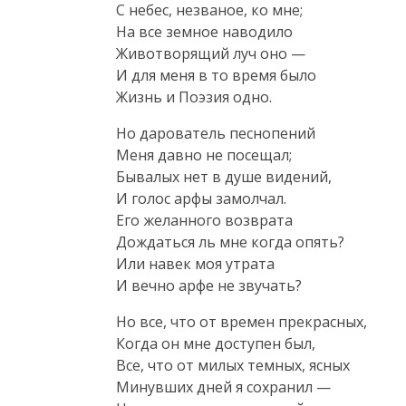
С небес, незваное, ко мне;

На все земное наводило

Животворящий луч оно —

И для меня в то время было

Жизнь и Поэзия одно.
Но дарователь песнопений

Меня давно не посещал;

Бывалых нет в душе видений,

И голос арфы замолчал.

Его желанного возврата

Дождаться ль мне когда опять?

Или навек моя утрата

И вечно арфе не звучать?
Но все, что от времен прекрасных,

Когда он мне доступен был,

Все, что от милых темных, ясных

Минувших дней я сохранил —
