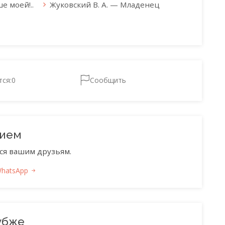
е моей!..
Жуковский В. А. — Младенец
тся:
0
Сообщить
нием
ся вашим друзьям.
WhatsApp
убже