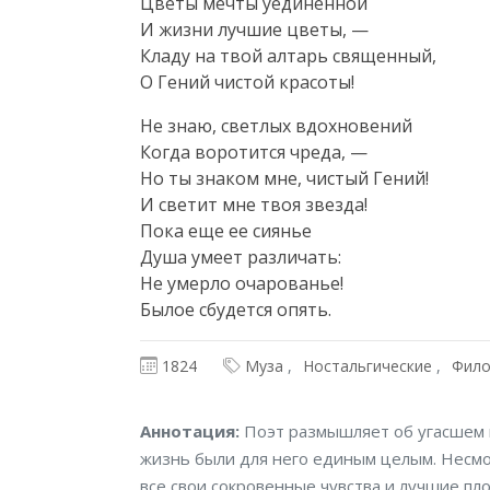
Цветы мечты уединенной

И жизни лучшие цветы, —

Кладу на твой алтарь священный,

О Гений чистой красоты!
Не знаю, светлых вдохновений

Когда воротится чреда, —

Но ты знаком мне, чистый Гений!

И светит мне твоя звезда!

Пока еще ее сиянье

Душа умеет различать:

Не умерло очарованье!

Былое сбудется опять. 
1824
Муза
Ностальгические
Фило
Аннотация
Аннотация:
Поэт размышляет об угасшем в
жизнь были для него единым целым. Несмот
все свои сокровенные чувства и лучшие пл