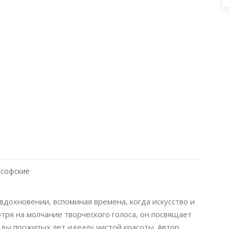
софские
дохновении, вспоминая времена, когда искусство и
ря на молчание творческого голоса, он посвящает
оды прожитых лет идеалу чистой красоты. Автор