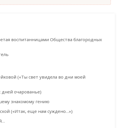
петая воспитанницами Общества благородных
тель
оейковой («Ты свет увидела во дни моей
х дней очарованье)
вшему знакомому гению
енской («Итак, еще нам суждено…»)
ий…