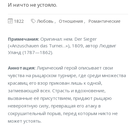
И ничто не устояло.
1822
Любовь
Отношения
Романтические
Примечания
Примечания:
Оригинал: нем. Der Sieger
(«Anzuschauen das Turnei…»), 1809, автор Людвиг
Уланд (1787—1862).
Аннотация
Аннотация:
Лирический герой описывает свои
чувства на рыцарском турнире, где среди множества
красавиц его взор прикован лишь к одной,
затмевающей всех. Страсть и вдохновение,
вызванные её присутствием, придают рыцарю
невероятную силу, превращая его атаку в
сокрушительный порыв, перед которым никто не
может устоять.