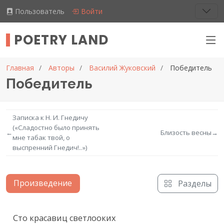
Пользователь
Войти
POETRY LAND
Главная
Авторы
Василий Жуковский
Победитель
Победитель
Записка к Н. И. Гнедичу
(«Сладостно было принять
←
Близость весны
→
мне табак твой, о
выспренний Гнедич!..»)
Произведение
Разделы
Текст произведения
Сто красавиц светлооких
