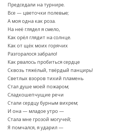
Председали на турнире.

Все — цветочки полевые;

А моя одна как роза.

На неё глядел я смело,

Как орёл глядит на солнце.

Как от щёк моих горячих

Разгоралося забрало!

Как рвалось пробиться сердце

Сквозь тяжёлый, твёрдый панцирь!

Светлых взоров тихий пламень

Стал душе моей пожаром;

Сладкошепчущие речи

Стали сердцу бурным вихрем;

И она — младое утро —

Стала мне грозой могучей;

Я помчался, я ударил —
