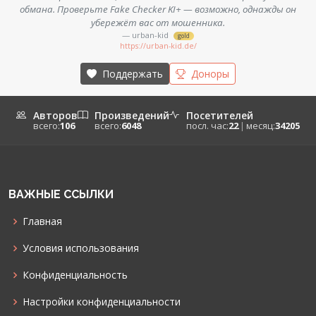
обмана. Проверьте Fake Checker KI+ — возможно, однажды он
убережёт вас от мошенника.
— urban-kid
gold
https://urban-kid.de/
Поддержать
Доноры
Авторов
Произведений
Посетителей
всего:
106
всего:
6048
посл. час:
22
|
месяц:
34205
ВАЖНЫЕ ССЫЛКИ
Главная
Условия использования
Конфиденциальность
Настройки конфиденциальности