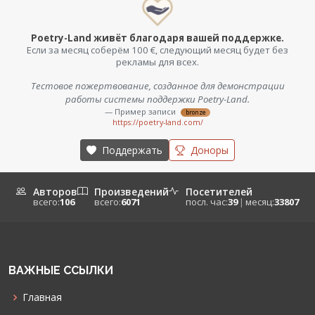
Poetry-Land живёт благодаря вашей поддержке.
Если за месяц соберём 100 €, следующий месяц будет без
рекламы для всех.
Тестовое пожертвование, созданное для демонстрации
работы системы поддержки Poetry-Land.
— Пример записи
bronze
https://poetry-land.com/
Поддержать
Доноры
Авторов
Произведений
Посетителей
всего:
106
всего:
6071
посл. час:
39
|
месяц:
33807
ВАЖНЫЕ ССЫЛКИ
Главная