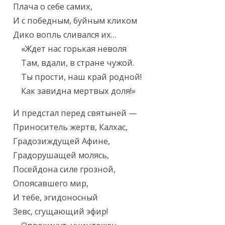
Плача о себе самих,

И с победным, буйным кликом

Дико вопль сливался их…

    «Ждет нас горькая неволя

    Там, вдали, в стране чужой.

    Ты прости, наш край родной!

    Как завидна мертвых доля!»
И предстал перед святыней —

Приноситель жертв, Калхас,

Градозиждущей Афине,

Градорушащей молясь,

Посейдона силе грозной,

Опоясавшего мир,

И тебе, эгидоносный

Зевс, сгущающий эфир!
