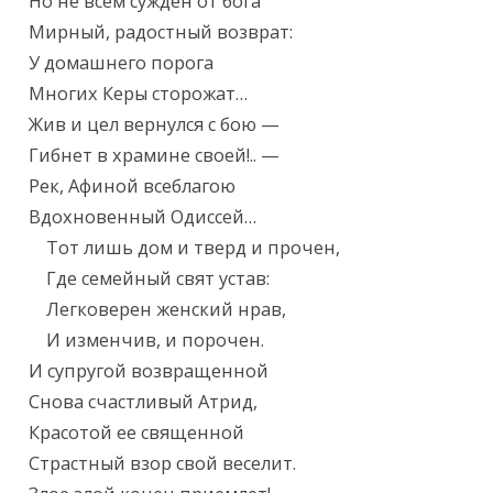
Но не всем сужден от бога

Мирный, радостный возврат:

У домашнего порога

Многих Керы сторожат…

Жив и цел вернулся с бою —

Гибнет в храмине своей!.. —

Рек, Афиной всеблагою

Вдохновенный Одиссей…

    Тот лишь дом и тверд и прочен,

    Где семейный свят устав:

    Легковерен женский нрав,

    И изменчив, и порочен.

И супругой возвращенной

Снова счастливый Атрид,

Красотой ее священной

Страстный взор свой веселит.
