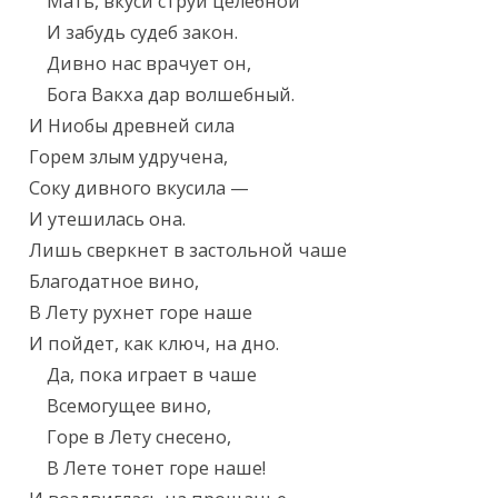
    Мать, вкуси струи целебной

    И забудь судеб закон.

    Дивно нас врачует он,

    Бога Вакха дар волшебный.

И Ниобы древней сила

Горем злым удручена,

Соку дивного вкусила —

И утешилась она.

Лишь сверкнет в застольной чаше

Благодатное вино,

В Лету рухнет горе наше

И пойдет, как ключ, на дно.

    Да, пока играет в чаше

    Всемогущее вино,

    Горе в Лету снесено,

    В Лете тонет горе наше!
