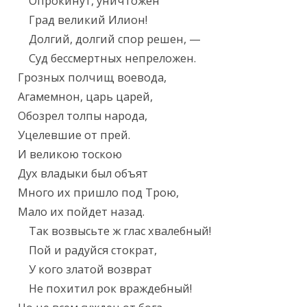
    Опрокинут, уничтожен

    Град великий Илион!

    Долгий, долгий спор решен, —

    Суд бессмертных непреложен.

Грозных полчищ воевода,

Агамемнон, царь царей,

Обозрел толпы народа,

Уцелевшие от прей.

И великою тоскою

Дух владыки был объят

Много их пришло под Трою,

Мало их пойдет назад.

    Так возвысьте ж глас хвалебный!

    Пой и радуйся стократ,

    У кого златой возврат

    Не похитил рок враждебный!
