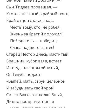
Вечной памяти достоин, —

Сын Тидеев провещал, —

Кто как честный, храбрый воин,

Край отцов спасая, пал…

    Честь тому, кто, не робея,

    Жизнь за братий положил!

    Победитель — победил,

    Слава падшего святее!

Старец Нестор днесь, маститый

Брашник, кубок взяв, встает

И сосуд, плющом обвитый,

Он Гекубе подает:

«Выпей, мать, струи целебной

И забудь весь свой урон!

Силен Вакха сок волшебный,

Дивно нас врачует он…»
