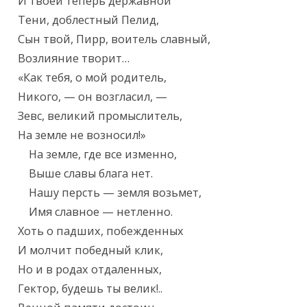
И твоей теперь державной

Тени, доблестный Пелид,

Сын твой, Пирр, воитель славный,

Возлияние творит…

«Как тебя, о мой родитель,

Никого, — он возгласил, —

Зевс, великий промыслитель,

На земле не возносил!»

    На земле, где все изменно,

    Выше славы блага нет.

    Нашу персть — земля возьмет,

    Имя славное — нетленно.

Хоть о падших, побежденных

И молчит победный клик,

Но и в родах отдаленных,

Гектор, будешь ты велик!..
