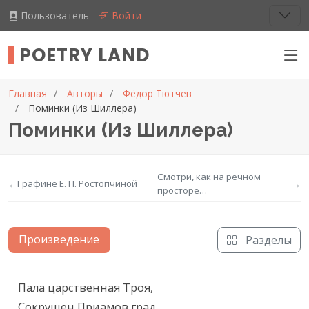
Пользователь
Войти
POETRY LAND
Главная
Авторы
Фёдор Тютчев
Поминки (Из Шиллера)
Поминки (Из Шиллера)
Смотри, как на речном
←
Графине Е. П. Ростопчиной
→
просторе…
Произведение
Разделы
Текст произведения
Пала царственная Троя,

Сокрушен Приамов град,
