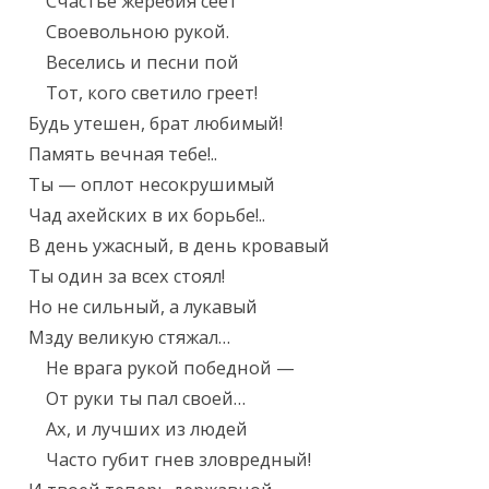
    Счастье жеребия сеет

    Своевольною рукой.

    Веселись и песни пой

    Тот, кого светило греет!

Будь утешен, брат любимый!

Память вечная тебе!..

Ты — оплот несокрушимый

Чад ахейских в их борьбе!..

В день ужасный, в день кровавый

Ты один за всех стоял!

Но не сильный, а лукавый

Мзду великую стяжал…

    Не врага рукой победной —

    От руки ты пал своей…

    Ах, и лучших из людей

    Часто губит гнев зловредный!
