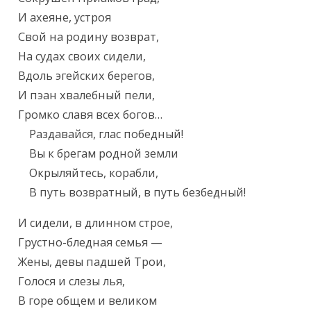
И ахеяне, устроя

Свой на родину возврат,

На судах своих сидели,

Вдоль эгейских берегов,

И пэан хвалебный пели,

Громко славя всех богов…

    Раздавайся, глас победный!

    Вы к брегам родной земли

    Окрыляйтесь, корабли,

    В путь возвратный, в путь безбедный!
И сидели, в длинном строе,

Грустно-бледная семья —

Жены, девы падшей Трои,

Голося и слезы лья,

В горе общем и великом
