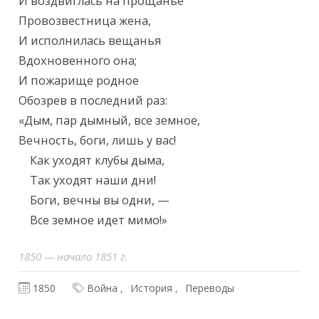
И воздвиглась на прощанье

Провозвестница жена,

И исполнилась вещанья

Вдохновенного она;

И пожарище родное

Обозрев в последний раз:

«Дым, пар дымный, все земное,

Вечность, боги, лишь у вас!

    Как уходят клубы дыма,

    Так уходят наши дни!

    Боги, вечны вы одни, —

    Все земное идет мимо!»
1850 — начало 1851 г.
1850
Война
История
Переводы