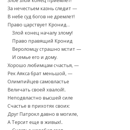
Злое злой конец приемлет!

За нечестьем казнь следит —

В небе суд богов не дремлет!

Право царствует Кронид…

    Злой конец началу злому!

    Право правящий Кронид

    Вероломцу страшно мстит —

    И семье его и дому.

Хорошо любимцам счастья, —

Рек Аякса брат меньшой, —

Олимпийцев самовластье

Величать своей хвалой!..

Неподвластно высшей силе

Счастье в прихотях своих:

Друг Патрокл давно в могиле,

А Терсит еще в живых!..
