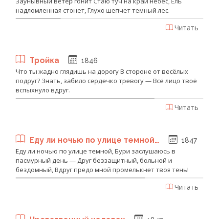
Заунывный ветер гонит Стаю туч на край небес, Ель
надломленная стонет, Глухо шепчет темный лес.
Читать
Тройка
1846
Что ты жадно глядишь на дорогу В стороне от весёлых
подруг? Знать, забило сердечко тревогу — Всё лицо твоё
вспыхнуло вдруг.
Читать
Еду ли ночью по улице темной…
1847
Еду ли ночью по улице темной, Бури заслушаюсь в
пасмурный день — Друг беззащитный, больной и
бездомный, Вдруг предо мной промелькнет твоя тень!
Читать