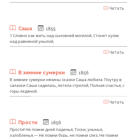
Читать
Саша
1855
1 Словно как мать над сыновней могилой, Стонет кулик
над равниной унылой,
Читать
В зимние сумерки
1856
В зимние сумерки нянины сказки Саша любила. Поутру в
салазки Саша садилась, летела стрелой, Полная счастья, с
горы ледяной.
Читать
Прости
1856
Прости! Не помни дней паденья, Тоски, унынья,
озлобленья,— Не помни бурь, не помни слез, Не помни