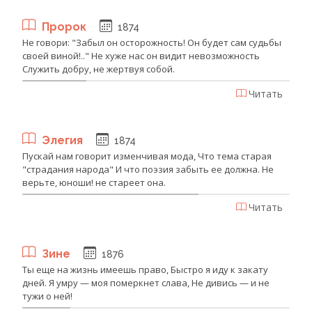
Пророк
1874
Не говори: "Забыл он осторожность! Он будет сам судьбы
своей виной!.." Не хуже нас он видит невозможность
Служить добру, не жертвуя собой.
Читать
Элегия
1874
Пускай нам говорит изменчивая мода, Что тема старая
"страдания народа" И что поэзия забыть ее должна. Не
верьте, юноши! не стареет она.
Читать
Зине
1876
Ты еще на жизнь имеешь право, Быстро я иду к закату
дней. Я умру — моя померкнет слава, Не дивись — и не
тужи о ней!