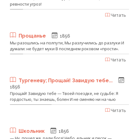
ревности угроз!
Читать
Прощанье
1856
Мы разошлись на полпути, Мы разлучились до разлуки И
думали: не будет муки В последнем роковом «прости».
Читать
Тургеневу; Прощай! Завидую тебе...
1856
Прощай! Завидую тебе — Твоей поездке, не судьбе: Я
гордостью, ты знаешь, болен И не сменяю ни на чью
Читать
Школьник
1856
— Ну, пошел же, ради бога! Небо, ельник и песок —