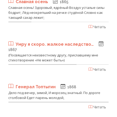
Славная осень
1865
Славная осень! Здоровый, ядрёный Воздух усталые силы
бодрит; Лёд неокрепший на речке студёной Словно как
тающий сахар лежит;
Читать
Умру я скоро. жалкое наследство…
1867
(Посвящается неизвестному другу, приславшему мне
стихотворение «Не может быть»)
Читать
Генерал Топтыгин
1868
Дело под вечер, зимой, И морозец знатный. По дороге
столбовой Едет парень молодой,
Читать