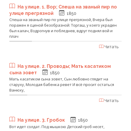
На улице. 1. Вор; Спеша на званый пир по
улице прегрязной
1850
Спеша на званый пир по улице прегрязной, Вчера был
поражен я сценой безобразной: Торгаш, у коего украден
был калач, Вздрогнув и побледнев, вдруг поднял вой и
плач
Читать
На улице. 2. Проводы; Мать касатиком
сына зовет
1850
Мать касатиком сына зовет, Сын любовно глядит на
старуху, Молодая бабенка ревет И всё просит остаться
Ванюху,
Читать
На улице. 3. Гробок
1850
Вот идет солдат. Под мышкою Детский гроб несет,