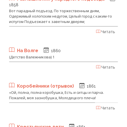
1858
Вот парадный подъезд. По торжественным дням,
Одержимый холопским недугом, Целый город с каким-то
испугом Подъезжает к заветным дверям;
Читать
На Волге
1860
(Детство Валежникова) ‎1
Читать
Коробейники (отрывок)
1861
«Ой, полна, полна коробушка, Есть и ситцы и парча.
Пожалей, моя зазнобушка, Молодецкого плеча!
Читать
Крестьянские дети
1861