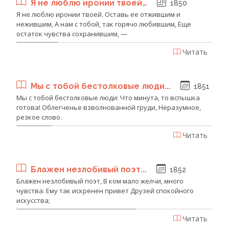
Я не люблю иронии твоей…
1850
Я не люблю иронии твоей. Оставь ее отжившим и
нежившим, А нам с тобой, так горячо любившим, Еще
остаток чувства сохранившим, —
Читать
Мы с тобой бестолковые люди...
1851
Мы с тобой бестолковые люди: Что минута, то вспышка
готова! Облегченье взволнованной груди, Неразумное,
резкое слово.
Читать
Блажен незлобивый поэт...
1852
Блажен незлобивый поэт, В ком мало желчи, много
чувства: Ему так искренен привет Друзей спокойного
искусства;
Читать