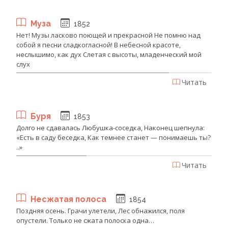
Муза
1852
Нет! Музы ласково поющей и прекрасной Не помню над
собой я песни сладкогласной! В небесной красоте,
неслышимо, как дух Слетая с высоты, младенческий мой
слух
Читать
Буря
1853
Долго не сдавалась Любушка-соседка, Наконец шепнула:
«Есть в саду беседка, Как темнее станет — понимаешь ты?
..»
Читать
Несжатая полоса
1854
Поздняя осень. Грачи улетели, Лес обнажился, поля
опустели. Только не сжата полоска одна…