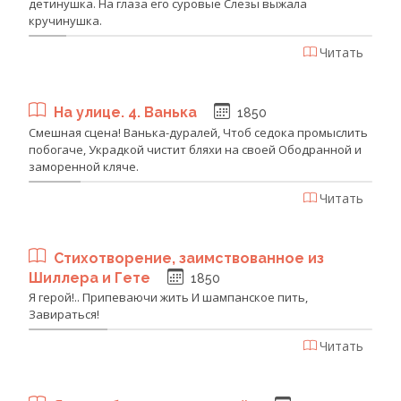
детинушка. На глаза его суровые Слезы выжала
кручинушка.
Читать
На улице. 4. Ванька
1850
Смешная сцена! Ванька-дуралей, Чтоб седока промыслить
побогаче, Украдкой чистит бляхи на своей Ободранной и
заморенной кляче.
Читать
Стихотворение, заимствованное из
Шиллера и Гете
1850
Я герой!.. Припеваючи жить И шампанское пить,
Завираться!
Читать