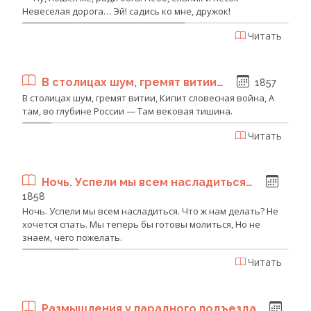
Невеселая дорога… Эй! садись ко мне, дружок!
Читать
В столицах шум, гремят витии…
1857
В столицах шум, гремят витии, Кипит словесная война, А
там, во глубине России — Там вековая тишина.
Читать
Ночь. Успели мы всем насладиться…
1858
Ночь. Успели мы всем насладиться. Что ж нам делать? Не
хочется спать. Мы теперь бы готовы молиться, Но не
знаем, чего пожелать.
Читать
Размышления у парадного подъезда