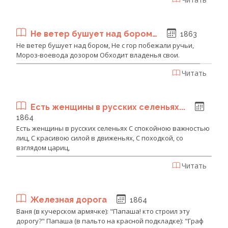
Не ветер бушует над бором…
1863
Не ветер бушует над бором, Не с гор побежали ручьи,
Мороз-воевода дозором Обходит владенья свои.
Читать
Есть женщины в русских селеньях...
1864
Есть женщины в русских селеньях С спокойною важностью
лиц, С красивою силой в движеньях, С походкой, со
взглядом цариц,
Читать
Железная дорога
1864
Ваня (в кучерском армячке): "Папаша! кто строил эту
дорогу?" Папаша (в пальто на красной подкладке): "Граф