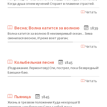
Когда душа огнем мучений Сгорает в пламени страстей.
Читать
Весна; Волна катится за волною
1839
Волна катится за волною В неизмеримый океан... Зима
сменилася весною, И реже воет ураган;
Читать
Колыбельная песня
1845
(Подражание Лермонтову) Спи, пострел, пока безвредный!
Баюшки-баю.
Читать
Пьяница
1845
Жизнь в трезвом положении Куда нехороша! В
томительном борении Сама с собой душа,