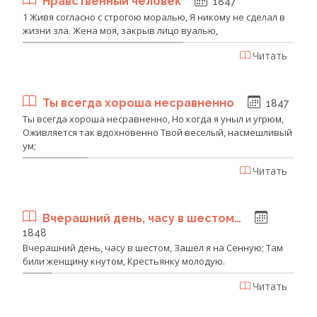
Нравственный человек
1847
1 Живя согласно с строгою моралью, Я никому не сделал в
жизни зла. Жена моя, закрыв лицо вуалью,
Читать
Ты всегда хороша несравненно
1847
Ты всегда хороша несравненно, Но когда я уныл и угрюм,
Оживляется так вдохновенно Твой веселый, насмешливый
ум;
Читать
Вчерашний день, часу в шестом…
1848
Вчерашний день, часу в шестом, Зашел я на Сенную; Там
били женщину кнутом, Крестьянку молодую.
Читать