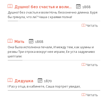
Душно! без счастья и воли...
1868
Душно! без счастья и воли Ночь бесконечно длинна. Буря
бы грянула, что ли? Чаша с краями полна!
Читать
Мать
1868
Она была исполнена печали, И между тем, как шумны и
резвы Три отрока вокруг нее играли, Ее уста задумчиво
шептали:
Читать
Дедушка
1870
I Раз у отца, в кабинете, Саша портрет увидал,
Читать