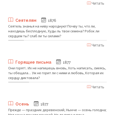
Читать
Сеятелям
1876
Сеятель знанья на ниву народную! Почву ты, что ли,
находишь бесплодную, ‎Худы ль твои семена? Робок ли
сердцем ты? слаб ли ты силами?
Читать
Горящие письма
1877
Они горят!.. Их не напишешь вновь, Хоть написать, смеясь,
ты обещала… Уж не горит ли с ними и любовь, Которая их
сердцу диктовала?
Читать
Осень
1877
Прежде — праздник деревенский, Нынче — осень голодна;
Нет конца печали женской, Не до пива и вина.