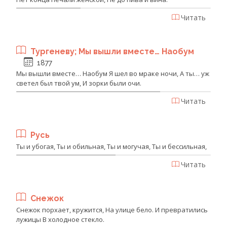
Читать
Тургеневу; Мы вышли вместе… Наобум
1877
Мы вышли вместе… Наобум Я шел во мраке ночи, А ты… уж
светел был твой ум, И зорки были очи.
Читать
Русь
Ты и убогая, Ты и обильная, Ты и могучая, Ты и бессильная,
Читать
Снежок
Снежок порхает, кружится, На улице бело. И превратились
лужицы В холодное стекло.