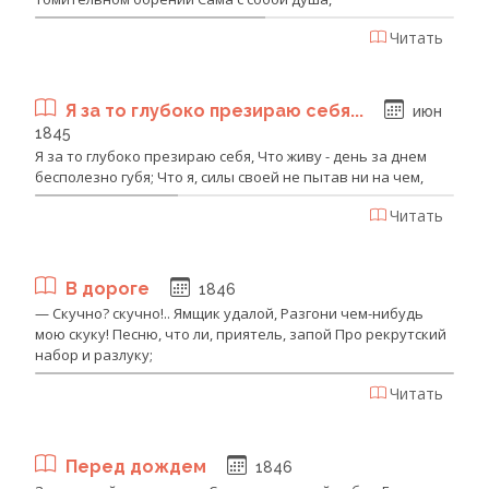
Читать
Я за то глубоко презираю себя...
июн
1845
Я за то глубоко презираю себя, Что живу - день за днем
бесполезно губя; Что я, силы своей не пытав ни на чем,
Читать
В дороге
1846
— Скучно? скучно!.. Ямщик удалой, Разгони чем-нибудь
мою скуку! Песню, что ли, приятель, запой Про рекрутский
набор и разлуку;
Читать
Перед дождем
1846