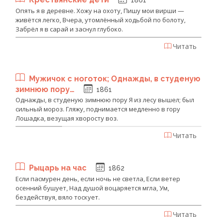
Опять я в деревне. Хожу на охоту, Пишу мои вирши —
живётся легко, Вчера, утомлённый ходьбой по болоту,
Забрёл я в сарай и заснул глубоко.
Читать
Мужичок с ноготок; Однажды, в студеную
зимнюю пору…
1861
Однажды, в студеную зимнюю пору Я из лесу вышел; был
сильный мороз. Гляжу, поднимается медленно в гору
Лошадка, везущая хворосту воз.
Читать
Рыцарь на час
1862
Если пасмурен день, если ночь не светла, Если ветер
осенний бушует, Над душой воцаряется мгла, Ум,
бездействуя, вяло тоскует.
Читать