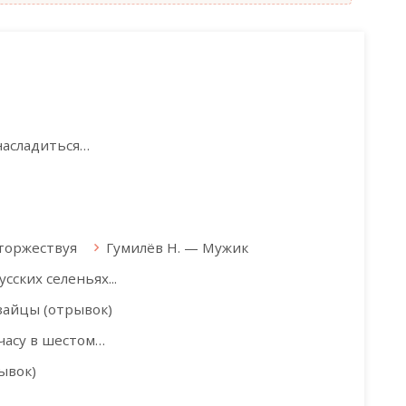
насладиться…
 торжествуя
Гумилёв Н. — Мужик
сских селеньях...
зайцы (отрывок)
часу в шестом…
ывок)