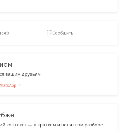
тся:
0
Сообщить
нием
ся вашим друзьям.
WhatsApp
убже
ий контекст — в кратком и понятном разборе.