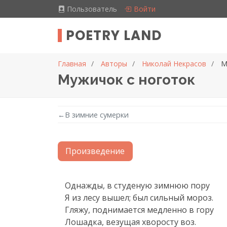
Пользователь
Войти
POETRY LAND
Главная
Авторы
Николай Некрасов
М
Мужичок с ноготок
←
В зимние сумерки
Произведение
Текст произведения
Однажды, в студеную зимнюю пору

Я из лесу вышел; был сильный мороз.

Гляжу, поднимается медленно в гору

Лошадка, везущая хворосту воз.
