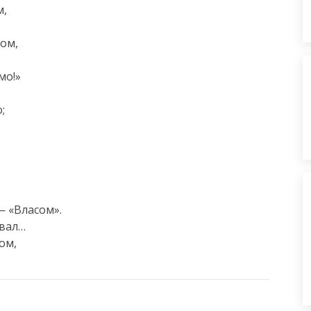
,

ом,

о!»



— «Власом».

вал…

м,
