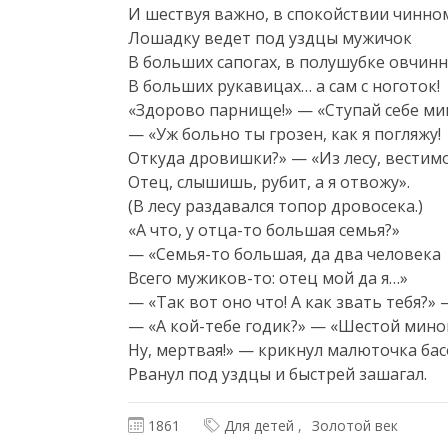
И шествуя важно, в спокойствии чинном
Лошадку ведет под уздцы мужичок

В больших сапогах, в полушубке овчинн
В больших рукавицах… а сам с ноготок!

«Здорово парнище!» — «Ступай себе мим
— «Уж больно ты грозен, как я погляжу!

Откуда дровишки?» — «Из лесу, вестимо;
Отец, слышишь, рубит, а я отвожу».

(В лесу раздавался топор дровосека.)

«А что, у отца-то большая семья?»

— «Семья-то большая, да два человека

Всего мужиков-то: отец мой да я…»

— «Так вот оно что! А как звать тебя?» 
— «А кой-тебе годик?» — «Шестой мино
Ну, мертвая!» — крикнул малюточка басо
Рванул под уздцы и быстрей зашагал.
1861
Для детей
Золотой век