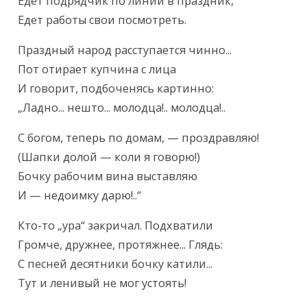
Едет подрядчик по линии в праздник,

Едет работы свои посмотреть.
Праздный народ расступается чинно...

Пот отирает купчина с лица

И говорит, подбоченясь картинно:

„Ладно... нешто... молодца!.. молодца!..
С богом, теперь по домам, — проздравляю!

(Шапки долой — коли я говорю!)

Бочку рабочим вина выставляю

И — недоимку дарю!..“
Кто-то „ура“ закричал. Подхватили

Громче, дружнее, протяжнее... Глядь:

С песней десятники бочку катили...

Тут и ленивый не мог устоять!