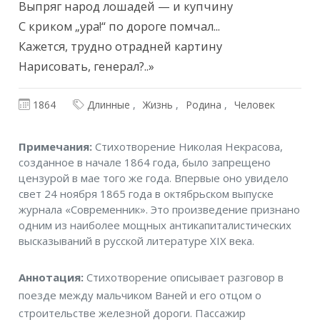
Выпряг народ лошадей — и купчину

С криком „ура!“ по дороге помчал...

Кажется, трудно отрадней картину

Нарисовать, генерал?..»
1864
Длинные
Жизнь
Родина
Человек
Примечания
Примечания:
Стихотворение Николая Некрасова,
созданное в начале 1864 года, было запрещено
цензурой в мае того же года. Впервые оно увидело
свет 24 ноября 1865 года в октябрьском выпуске
журнала «Современник». Это произведение признано
одним из наиболее мощных антикапиталистических
высказываний в русской литературе XIX века.
Аннотация
Аннотация:
Стихотворение описывает разговор в
поезде между мальчиком Ваней и его отцом о
строительстве железной дороги. Пассажир