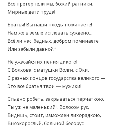
Всё претерпели мы, божий ратники,

Мирные дети труда!
Братья! Вы наши плоды пожинаете!

Нам же в земле истлевать суждено...

Всё ли нас, бедных, добром поминаете

Или забыли давно?..“
Не ужасайся их пения дикого!

С Волхова, с матушки Волги, с Оки,

С разных концов государства великого —

Это всё братья твои — мужики!
Стыдно робеть, закрываться перчаткою.

Ты уж не маленький!.. Волосом рус,

Видишь, стоит, изможден лихорадкою,

Высокорослый, больной белорус: