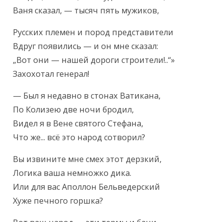
Ваня сказал, — тысяч пять мужиков,
Русских племен и пород представители

Вдруг появились — и он мне сказал:

„Вот они — нашей дороги строители!..“»

Захохотал генерал!
— Был я недавно в стонах Ватикана,

По Колизею две ночи бродил,

Видел я в Вене святого Стефана,

Что же... всё это народ сотворил?
Вы извините мне смех этот дерзкий,

Логика ваша немножко дика.

Или для вас Аполлон Бельведерский

Хуже печного горшка?