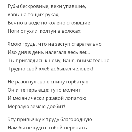
Губы бескровные, веки упавшие,

Язвы на тощих руках,

Вечно в воде по колено стоявшие

Ноги опухли; колтун в волосах;
Ямою грудь, что на заступ старательно

Изо дня в день налегала весь век...

Ты приглядись к нему, Ваня, внимательно:

Трудно свой хлеб добывал человек!
Не разогнул свою спину горбатую

Он и теперь еще: тупо молчит

И механически ржавой лопатою

Мерзлую землю долбит!
Эту привычку к труду благородную

Нам бы не худо с тобой перенять...
