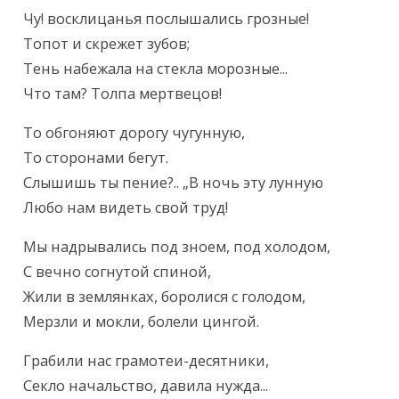
Чу! восклицанья послышались грозные!

Топот и скрежет зубов;

Тень набежала на стекла морозные...

Что там? Толпа мертвецов!
То обгоняют дорогу чугунную,

То сторонами бегут.

Слышишь ты пение?.. „В ночь эту лунную

Любо нам видеть свой труд!
Мы надрывались под зноем, под холодом,

С вечно согнутой спиной,

Жили в землянках, боролися с голодом,

Мерзли и мокли, болели цингой.
Грабили нас грамотеи-десятники,

Секло начальство, давила нужда...
