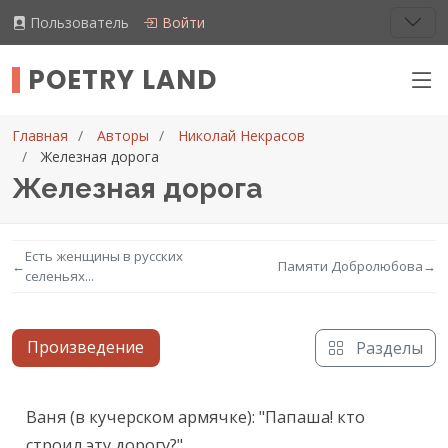
Пользователь
Войти
POETRY LAND
Главная
Авторы
Николай Некрасов
Железная дорога
Железная дорога
Есть женщины в русских
←
Памяти Добролюбова
→
селеньях...
Произведение
Разделы
Текст произведения
Ваня (в кучерском армячке): "Папаша! кто 
строил эту дорогу?"
