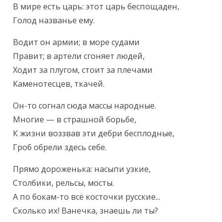
В мире есть царь: этот царь беспощаден,

Голод названье ему.
Водит он армии; в море судами

Правит; в артели сгоняет людей,

Ходит за плугом, стоит за плечами

Каменотесцев, ткачей.
Он-то согнал сюда массы народные.

Многие — в страшной борьбе,

К жизни воззвав эти дебри бесплодные,

Гроб обрели здесь себе.
Прямо дороженька: насыпи узкие,

Столбики, рельсы, мосты.

А по бокам-то всё косточки русские...

Сколько их! Ванечка, знаешь ли ты?