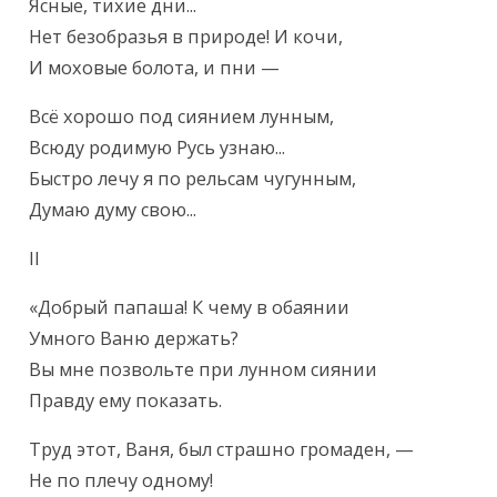
Ясные, тихие дни...

Нет безобразья в природе! И кочи,

И моховые болота, и пни —
Всё хорошо под сиянием лунным,

Всюду родимую Русь узнаю...

Быстро лечу я по рельсам чугунным,

Думаю думу свою...
II
«Добрый папаша! К чему в обаянии

Умного Ваню держать?

Вы мне позвольте при лунном сиянии

Правду ему показать.
Труд этот, Ваня, был страшно громаден, —

Не по плечу одному!
