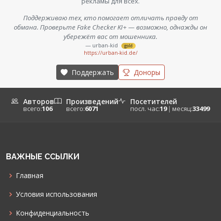
рекламы для всех.
Поддерживаю тех, кто помогает отличать правду от
обмана. Проверьте Fake Checker KI+ — возможно, однажды он
убережёт вас от мошенника.
— urban-kid
gold
https://urban-kid.de/
Поддержать
Доноры
Авторов
Произведений
Посетителей
всего:
106
всего:
6071
посл. час:
19
|
месяц:
33499
ВАЖНЫЕ ССЫЛКИ
Главная
Условия использования
Конфиденциальность