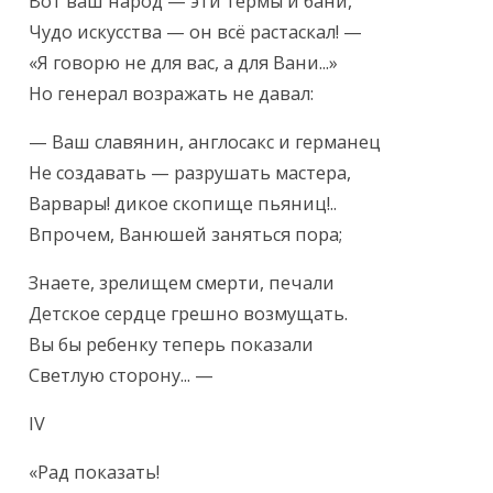
Вот ваш народ — эти термы и бани,

Чудо искусства — он всё растаскал! —

«Я говорю не для вас, а для Вани...»

Но генерал возражать не давал:
— Ваш славянин, англосакс и германец

Не создавать — разрушать мастера,

Варвары! дикое скопище пьяниц!..

Впрочем, Ванюшей заняться пора;
Знаете, зрелищем смерти, печали

Детское сердце грешно возмущать.

Вы бы ребенку теперь показали

Светлую сторону... —
IV
«Рад показать!
