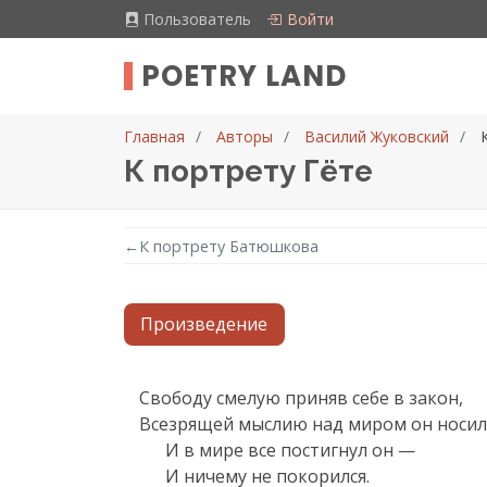
Пользователь
Войти
POETRY LAND
Главная
Авторы
Василий Жуковский
К портрету Гёте
←
К портрету Батюшкова
Произведение
Текст произведения
Свободу смелую приняв себе в закон,

Всезрящей мыслию над миром он носилс
      И в мире все постигнул он —

      И ничему не покорился. 