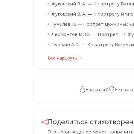
Жуковский В. А. — К портрету Бат
Жуковский В. А. — К портрету Имп
Гумилёв Н. — Портрет мужчины : К
Лермонтов М. Ю. — Портрет
Жу
Пушкин А. С. — К портрету Вяземск
Все маршруты
Нравится:
0
Не нрави
Поделиться стихотворе
Это произведение может понравить