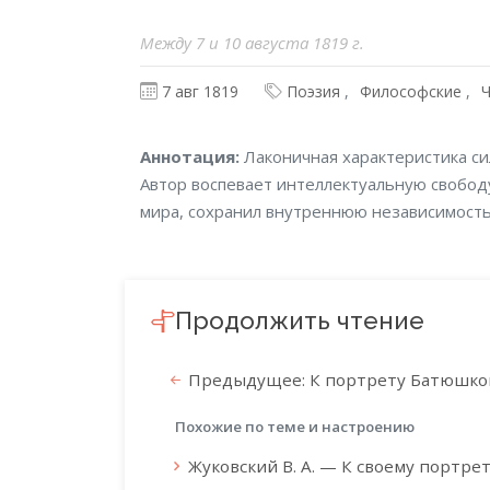
Между 7 и 10 августа 1819 г.
7 авг 1819
Поэзия
Философские
Аннотация
Аннотация:
Лаконичная характеристика си
Автор воспевает интеллектуальную свободу
мира, сохранил внутреннюю независимость
Продолжить чтение
Предыдущее: К портрету Батюшко
Похожие по теме и настроению
Жуковский В. А. — К своему портре