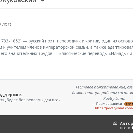
3
9 лет)
1783–1852) — русский поэт, переводчик и критик, один из осно
м и учителем членов императорской семьи, а также адаптировал
и его значительных трудов — классические переводы «Илиады» и
Тестовое пожертвование, соз
демонстрации работы систем
поддержке.
Poetry-Land.
сяц будет без рекламы для всех.
— Пример записи
bron
https://poetry-land.com
Авто
всего: