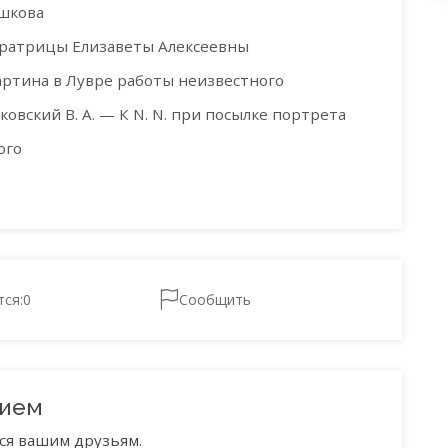
юшкова
ератрицы Елизаветы Алексеевны
артина в Лувре работы неизвестного
ковский В. А. — К N. N. при посылке портрета
ого
тся:
0
Сообщить
нием
ся вашим друзьям.