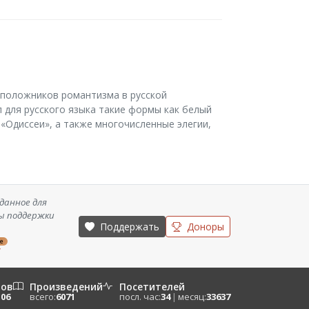
воположников романтизма в русской
 для русского языка такие формы как белый
 «Одиссеи», а также многочисленные элегии,
данное для
ы поддержки
Поддержать
Доноры
ze
/
ров
Произведений
Посетителей
106
всего:
6071
посл. час:
34
|
месяц:
33637