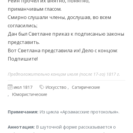
Рейн прочел их внятно, понятно, 
приманчивым гласом.

Смирно слушали члены, дослушав, во всем 
согласились;

Дан был Светлане приказ к подписанью законы 
представить.

Вот Светлана представила их! Дело с концом: 
Подпишите! 
Предположительно концом июля (после 17-го) 1817 г.
июл 1817
Искусство
Сатирические
Юмористические
Примечания
Примечания:
Из цикла «Арзамасские протоколыя».
Аннотация
Аннотация:
В шуточной форме рассказывается о