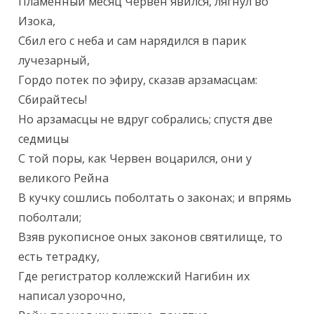
Текст произведения
Пламенный месяц Червен явился, лягнул во 
Изока,

Сбил его с неба и сам нарядился в парик 
лучезарный,

Гордо потек по эфиру, сказав арзамасцам: 
Сбирайтесь!

Но арзамасцы не вдруг собрались; спустя две 
седмицы

С той поры, как Червен воцарился, они у 
великого Рейна

В кучку сошлись поболтать о законах; и впрямь 
поболтали;

Взяв рукописное оных законов святилище, то 
есть тетрадку,

Где регистратор коллежский Нагибин их 
написал узорочно,
