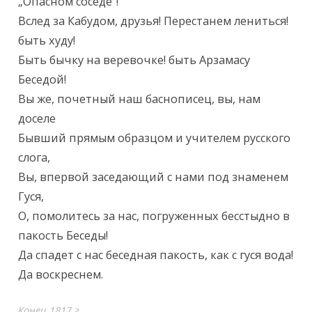
„Опасном соседе“!

Вслед за Кабудом, друзья! Перестанем лениться! 
быть худу!

Быть бычку на веревочке! быть Арзамасу 
Беседой!

Вы же, почетный наш баснописец, вы, нам 
доселе

Бывший прямым образцом и учителем русского 
слога,

Вы, впервой заседающий с нами под знаменем 
Гуся,

О, помолитесь за нас, погруженных бесстыдно в 
пакость Беседы!

Да спадет с нас беседная пакость, как с гуся вода! 
Да воскреснем. 
Конец 1817 г.