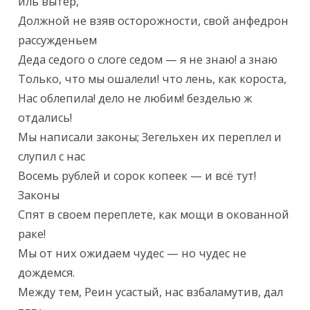
иль вытер,

Должной не взяв осторожности, свой анфедрон 
рассужденьем

Деда седого о слоге седом — я не знаю! а знаю

Только, что мы ошалели! что лень, как короста,

Нас облепила! дело не любим! безделью ж 
отдались!

Мы написали законы; Зегельхен их переплел и 
слупил с нас

Восемь рублей и сорок копеек — и всё тут! 
Законы

Спят в своем переплете, как мощи в окованной 
раке!

Мы от них ожидаем чудес — но чудес не 
дождемся.

Между тем, Реин усастый, нас взбаламутив, дал 