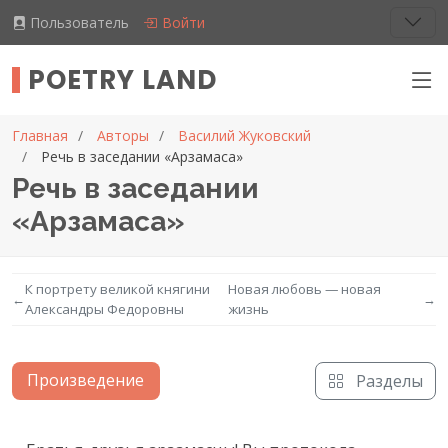
Пользователь
Войти
POETRY LAND
Главная
Авторы
Василий Жуковский
Речь в заседании «Арзамаса»
Речь в заседании
«Арзамаса»
К портрету великой княгини
Новая любовь — новая
←
→
Александры Федоровны
жизнь
Произведение
Разделы