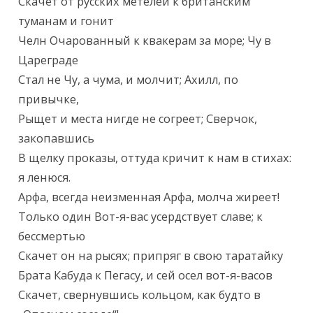
Скачет от русских метелей к британским 
туманам и гонит

Челн Очарованный к квакерам за море; Чу в 
Цареграде

Стал не Чу, а чума, и молчит; Ахилл, по 
привычке,

Рыщет и места нигде не согреет; Сверчок, 
закопавшись

В щелку проказы, оттуда кричит к нам в стихах: 
я ленюся.

Арфа, всегда неизменная Арфа, молча жиреет!

Только один Вот-я-вас усердствует славе; к 
бессмертью

Скачет он на рысях; припряг в свою таратайку

Брата Кабуда к Пегасу, и сей осел вот-я-васов

Скачет, свернувшись кольцом, как будто в 