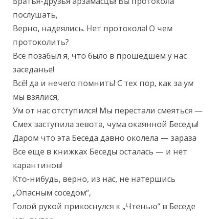
Текст произведения
Братья-друзья арзамасцы! Вы протокола 
послушать,

Верно, надеялись. Нет протокола! О чем 
протоколить?

Всё позабыл я, что было в прошедшем у нас 
заседанье!

Всё! да и нечего помнить! С тех пор, как за ум 
мы взялися,

Ум от нас отступился! Мы перестали смеяться —

Смех заступила зевота, чума окаянной Беседы!

Даром что эта Беседа давно околела — зараза

Все еще в книжках Беседы осталась — и нет 
карантинов!

Кто-нибудь, верно, из нас, не натершись 
„Опасным соседом“,

Голой рукой прикоснулся к „Чтенью“ в Беседе 