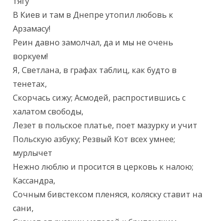
тягу

В Киев и там в Днепре утопил любовь к 
Арзамасу!

Реин давно замолчал, да и мы не очень 
воркуем!

Я, Светлана, в графах таблиц, как будто в 
тенетах,

Скорчась сижу; Асмодей, распростившись с 
халатом свободы,

Лезет в польское платье, поет мазурку и учит

Польскую азбуку; Резвый Кот всех умнее; 
мурлычет

Нежно люблю и просится в церковь к налою; 
Кассандра,

Сочным бивстексом пленяся, коляску ставит на 
сани,
