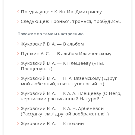
Предыдущее: К Ив. Ив. Дмитриеву
Следующее: Тронься, тронься, пробудись!..
Похожие по теме и настроению
Жуковский В. А. — В альбом
Пушкин А. С. — В альбом Илличевскому
Жуковский В. А. — К Плещееву («Ты,
Плещепуп…»)
Жуковский В. А. — П. А. Вяземскому («Друг
мой любезный, князь тупоносый…»)
Жуковский В. А. — К А. А. Плещееву (О Негр,
чернилами расписанный Натурой...)
Жуковский В. А. — К А. Н. Арбеневой
(Рассудку глаз! другой воображенью!..)
Жуковский В. А. — К поэзии