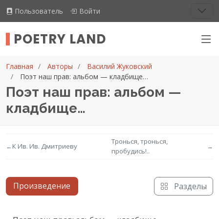
Пользователь
Войти
POETRY LAND
Главная
Авторы
Василий Жуковский
Поэт наш прав: альбом — кладбище…
Поэт наш прав: альбом —
кладбище…
Тронься, тронься,
←
К Ив. Ив. Дмитриеву
→
пробудись!..
Произведение
Разделы