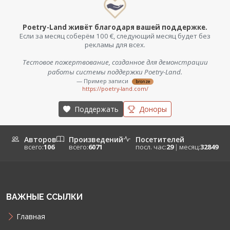
Poetry-Land живёт благодаря вашей поддержке.
Если за месяц соберём 100 €, следующий месяц будет без
рекламы для всех.
Тестовое пожертвование, созданное для демонстрации
работы системы поддержки Poetry-Land.
— Пример записи
bronze
https://poetry-land.com/
Поддержать
Доноры
Авторов
Произведений
Посетителей
всего:
106
всего:
6071
посл. час:
29
|
месяц:
32849
ВАЖНЫЕ ССЫЛКИ
Главная