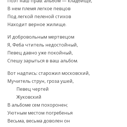
Текст произведения
Поэт наш прав: альбом — кладбище,

В нем племя легкое певцов

Под легкой пеленой стихов

Находит верное жилище.
И добровольным мертвецом

Я, Феба чтитель недостойный,

Певец давно уже покойный,

Спешу зарыться в ваш альбом.
Вот надпись: старожил московский,

Мучитель струн, гроза ушей,

        Певец чертей

        Жуковский

В альбоме сем похоронен;

Уютным местом погребенья

Весьма, весьма доволен он
