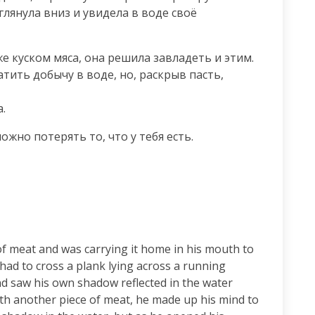
глянула вниз и увидела в воде своё 
е куском мяса, она решила завладеть и этим.

тить добычу в воде, но, раскрыв пасть, 
.
ожно потерять то, что у тебя есть.
f meat and was carrying it home in his mouth to 
had to cross a plank lying across a running 
d saw his own shadow reflected in the water 
th another piece of meat, he made up his mind to 