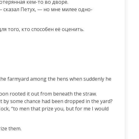
отерянная кем-то во дворе.

 сказал Петух, — но мне милее одно-
я того, кто способен её оценить.
the farmyard among the hens when suddenly he 
soon rooted it out from beneath the straw.

hat by some chance had been dropped in the yard?

ck, “to men that prize you, but for me I would 
rize them.