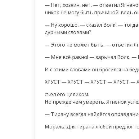
— Нет, хозяин, нет, — ответил Ягнёнок
никак не могу быть причиной: ведь он
— Ну хорошо, — сказал Волк, — тогда
дурными словами?
— Этого не может быть, — ответил Яг
— Мне всё равно! — зарычал Волк. — Е
И с этими словами он бросился на бе
ХРУСТ — ХРУСТ — ХРУСТ — ХРУСТ — 
съел его целиком.

Но прежде чем умереть, Ягнёнок усп
— Тирану всегда найдётся оправдани
Мораль: Для тирана любой предлог го