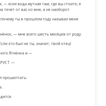
, — если вода мутная там, где вы стоите, я 
а течёт от вас ко мне, а не наоборот.
 почему ты в прошлом году называл меня 
нёнок, — мне всего шесть месяцев от роду.
сли это был не ты, значит, твой отец!
дного Ягнёнка и —
ХРУСТ —
ел прошептать:
е.
дится.