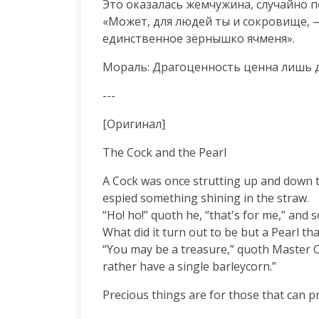
Это оказалась жемчужина, случайно п
«Может, для людей ты и сокровище, —
единственное зёрнышко ячменя».
Мораль: Драгоценность ценна лишь дл
---
[Оригинал]
The Cock and the Pearl
A Cock was once strutting up and down 
espied something shining in the straw.

“Ho! ho!” quoth he, “that's for me,” and 
What did it turn out to be but a Pearl t
“You may be a treasure,” quoth Master Co
rather have a single barleycorn.”
Precious things are for those that can p