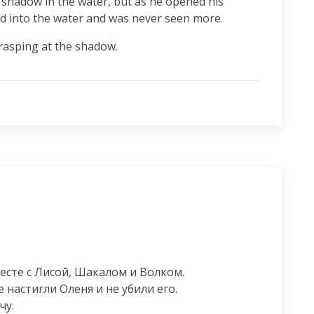
 shadow in the water, but as he opened his 
ed into the water and was never seen more.
rasping at the shadow.
сте с Лисой, Шакалом и Волком.

настигли Оленя и не убили его.

чу.