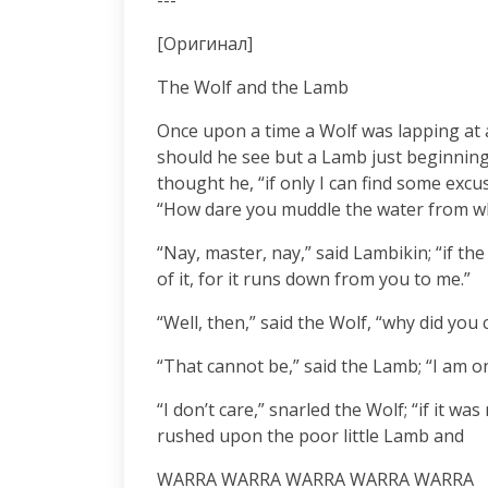
---
[Оригинал]
The Wolf and the Lamb
Once upon a time a Wolf was lapping at a
should he see but a Lamb just beginning t
thought he, “if only I can find some excus
“How dare you muddle the water from wh
“Nay, master, nay,” said Lambikin; “if th
of it, for it runs down from you to me.”
“Well, then,” said the Wolf, “why did you 
“That cannot be,” said the Lamb; “I am on
“I don’t care,” snarled the Wolf; “if it wa
rushed upon the poor little Lamb and
WARRA WARRA WARRA WARRA WARRA