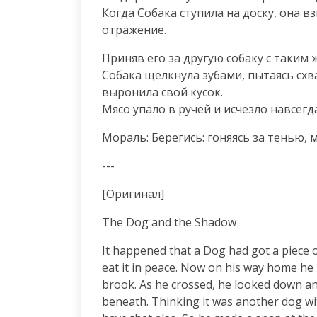
Когда Собака ступила на доску, она вз
отражение.
Приняв его за другую собаку с таким ж
Собака щёлкнула зубами, пытаясь схва
выронила свой кусок.

Мясо упало в ручей и исчезло навсегда
Мораль: Берегись: гоняясь за тенью, м
---
[Оригинал]
The Dog and the Shadow
It happened that a Dog had got a piece o
eat it in peace. Now on his way home he 
brook. As he crossed, he looked down an
beneath. Thinking it was another dog wi