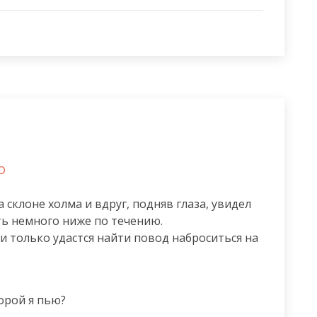
b
склоне холма и вдруг, подняв глаза, увидел 
ь немного ниже по течению.

и только удастся найти повод наброситься на 
орой я пью?