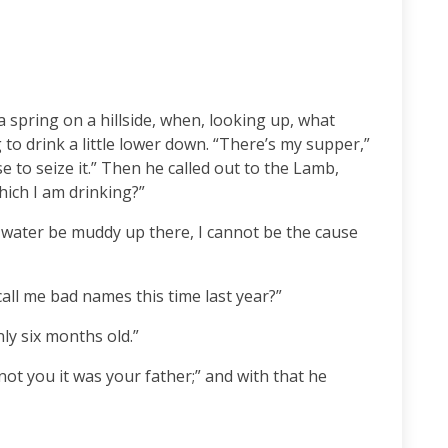
 spring on a hillside, when, looking up, what 
o drink a little lower down. “There’s my supper,” 
e to seize it.” Then he called out to the Lamb, 
ich I am drinking?”
e water be muddy up there, I cannot be the cause 
call me bad names this time last year?”
ly six months old.”
s not you it was your father;” and with that he 