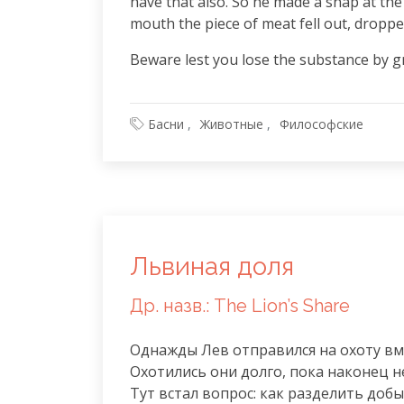
have that also. So he made a snap at the
mouth the piece of meat fell out, dropp
Beware lest you lose the substance by g
Басни
Животные
Философские
Львиная доля
Др. назв.: The Lion’s Share
Однажды Лев отправился на охоту вме
Охотились они долго, пока наконец не 
Тут встал вопрос: как разделить добы