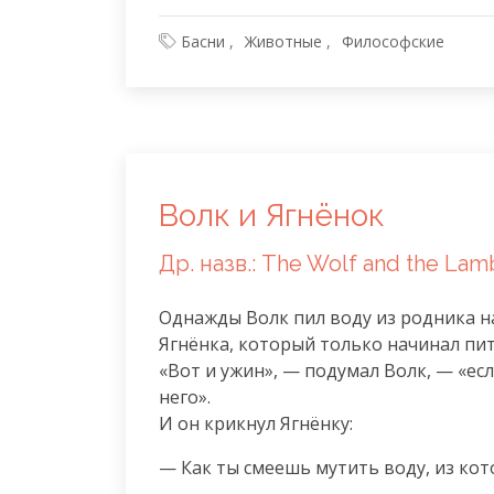
Басни
Животные
Философские
Волк и Ягнёнок
Др. назв.: The Wolf and the Lam
Однажды Волк пил воду из родника на 
Ягнёнка, который только начинал пит
«Вот и ужин», — подумал Волк, — «есл
него».

И он крикнул Ягнёнку:
— Как ты смеешь мутить воду, из кот