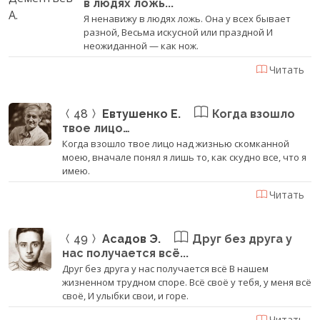
в людях ложь...
Я ненавижу в людях ложь. Она у всех бывает
разной, Весьма искусной или праздной И
неожиданной — как нож.
Читать
48
Евтушенко Е.
Когда взошло
твое лицо…
Когда взошло твое лицо над жизнью скомканной
моею, вначале понял я лишь то, как скудно все, что я
имею.
Читать
49
Асадов Э.
Друг без друга у
нас получается всё...
Друг без друга у нас получается всё В нашем
жизненном трудном споре. Всё своё у тебя, у меня всё
своё, И улыбки свои, и горе.
Читать