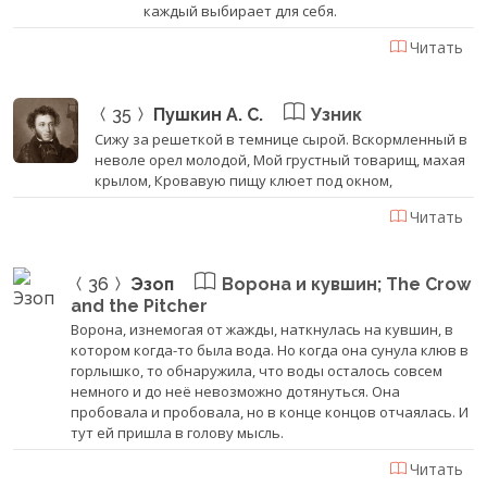
каждый выбирает для себя.
Читать
35
Пушкин А. С.
Узник
Сижу за решеткой в темнице сырой. Вскормленный в
неволе орел молодой, Мой грустный товарищ, махая
крылом, Кровавую пищу клюет под окном,
Читать
36
Эзоп
Ворона и кувшин; The Crow
and the Pitcher
Ворона, изнемогая от жажды, наткнулась на кувшин, в
котором когда-то была вода. Но когда она сунула клюв в
горлышко, то обнаружила, что воды осталось совсем
немного и до неё невозможно дотянуться. Она
пробовала и пробовала, но в конце концов отчаялась. И
тут ей пришла в голову мысль.
Читать