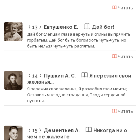
Читать
13
Евтушенко Е.
Дай бог!
Дай бог слепцам глаза вернуть и спины выпрямить
горбатым. Дай бог быть богом хоть чуть-чуть, но
быть нельзя чуть-чуть распятым.
Читать
14
Пушкин А. С.
Я пережил свои
желанья...
Я пережил свои желанья, Я разлюбил свои мечты;
Остались мне одни страданья, Плоды сердечной
пустоты.
Читать
15
Дементьев А.
Никогда ни о
чем не жалейте