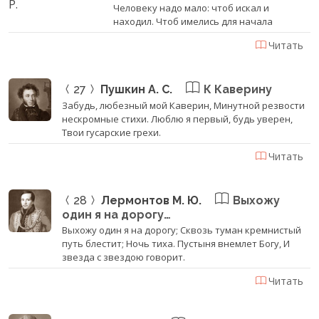
Человеку надо мало: чтоб искал и
находил. Чтоб имелись для начала
Читать
27
Пушкин А. С.
К Каверину
Забудь, любезный мой Каверин, Минутной резвости
нескромные стихи. Люблю я первый, будь уверен,
Твои гусарские грехи.
Читать
28
Лермонтов М. Ю.
Выхожу
один я на дорогу…
Выхожу один я на дорогу; Сквозь туман кремнистый
путь блестит; Ночь тиха. Пустыня внемлет Богу, И
звезда с звездою говорит.
Читать