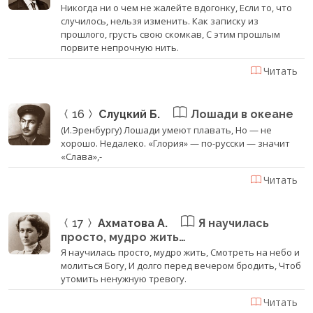
Никогда ни о чем не жалейте вдогонку, Если то, что
случилось, нельзя изменить. Как записку из
прошлого, грусть свою скомкав, С этим прошлым
порвите непрочную нить.
Читать
16
Слуцкий Б.
Лошади в океане
(И.Эренбургу) Лошади умеют плавать, Но — не
хорошо. Недалеко. «Глория» — по-русски — значит
«Слава»,-
Читать
17
Ахматова А.
Я научилась
просто, мудро жить…
Я научилась просто, мудро жить, Смотреть на небо и
молиться Богу, И долго перед вечером бродить, Чтоб
утомить ненужную тревогу.
Читать