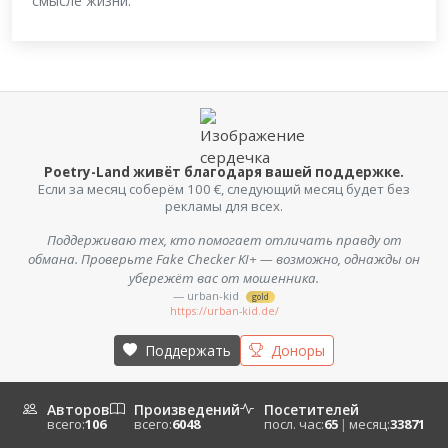
смысле жизни.
Poetry-Land живёт благодаря вашей поддержке.
Если за месяц соберём 100 €, следующий месяц будет без
рекламы для всех.
Поддерживаю тех, кто помогает отличать правду от
обмана. Проверьте Fake Checker KI+ — возможно, однажды он
убережёт вас от мошенника.
— urban-kid
gold
https://urban-kid.de/
Поддержать
Доноры
Авторов
Произведений
Посетителей
всего:
106
всего:
6048
посл. час:
65
|
месяц:
33871