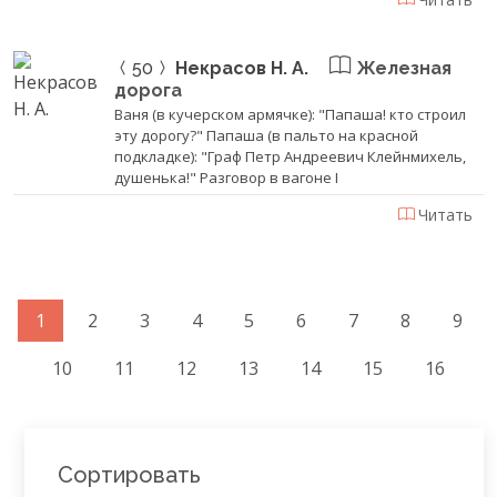
50
Некрасов Н. А.
Железная
дорога
Ваня (в кучерском армячке): "Папаша! кто строил
эту дорогу?" Папаша (в пальто на красной
подкладке): "Граф Петр Андреевич Клейнмихель,
душенька!" Разговор в вагоне I
Читать
1
2
3
4
5
6
7
8
9
10
11
12
13
14
15
16
Сортировать