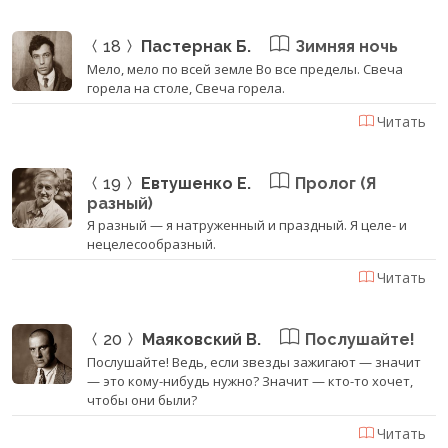
18
Пастернак Б.
Зимняя ночь
Мело, мело по всей земле Во все пределы. Свеча
горела на столе, Свеча горела.
Читать
19
Евтушенко Е.
Пролог (Я
разный)
Я разный — я натруженный и праздный. Я целе- и
нецелесообразный.
Читать
20
Маяковский В.
Послушайте!
Послушайте! Ведь, если звезды зажигают — значит
— это кому-нибудь нужно? Значит — кто-то хочет,
чтобы они были?
Читать