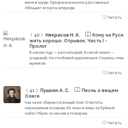
меня в груди. Предназначенное расставанье
Обещает встречу впереди.
Читать
40
Некрасов Н. А.
Кому на Руси
жить хорошо. Отрывок. Часть I -
Пролог
В каком году — рассчитывай, В какой земле —
угадывай, На столбовой дороженьке Сошлись семь
мужиков:
Читать
41
Пушкин А. С.
Песнь о вещем
Олеге
Как ныне сбирается вещий Олег Отмстить
неразумным хозарам, Их селы и нивы за буйный
набег Обрек он мечам и пожарам;
Читать