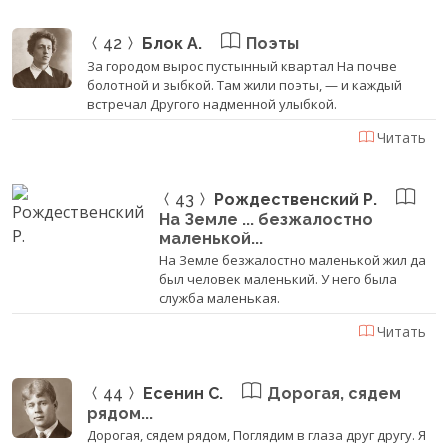
42
Блок А.
Поэты
За городом вырос пустынный квартал На почве
болотной и зыбкой. Там жили поэты, — и каждый
встречал Другого надменной улыбкой.
Читать
43
Рождественский Р.
На Земле ... безжалостно
маленькой...
На Земле безжалостно маленькой жил да
был человек маленький. У него была
служба маленькая.
Читать
44
Есенин С.
Дорогая, сядем
рядом...
Дорогая, сядем рядом, Поглядим в глаза друг другу. Я