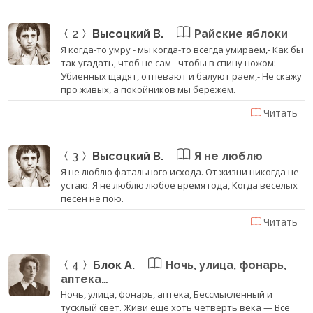
2
Высоцкий В.
Райские яблоки
Я когда-то умру - мы когда-то всегда умираем,- Как бы
так угадать, чтоб не сам - чтобы в спину ножом:
Убиенных щадят, отпевают и балуют раем,- Не скажу
про живых, а покойников мы бережем.
Читать
3
Высоцкий В.
Я не люблю
Я не люблю фатального исхода. От жизни никогда не
устаю. Я не люблю любое время года, Когда веселых
песен не пою.
Читать
4
Блок А.
Ночь, улица, фонарь,
аптека…
Ночь, улица, фонарь, аптека, Бессмысленный и
тусклый свет. Живи еще хоть четверть века — Всё