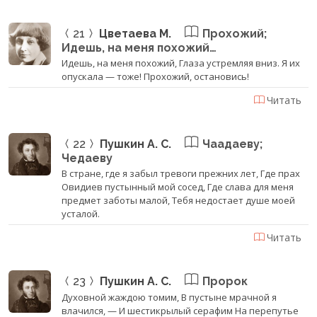
21
Цветаева М.
Прохожий;
Идешь, на меня похожий…
Идешь, на меня похожий, Глаза устремляя вниз. Я их
опускала — тоже! Прохожий, остановись!
Читать
22
Пушкин А. С.
Чаадаеву;
Чедаеву
В стране, где я забыл тревоги прежних лет, Где прах
Овидиев пустынный мой сосед, Где слава для меня
предмет заботы малой, Тебя недостает душе моей
усталой.
Читать
23
Пушкин А. С.
Пророк
Духовной жаждою томим, В пустыне мрачной я
влачился, — И шестикрылый серафим На перепутье