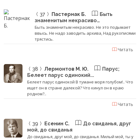
37
Пастернак Б.
Быть
знаменитым некрасиво…
Быть знаменитым некрасиво. Не это подымает
ввысь. Не надо заводить архива, Над рукописями
трястись.
Читать
38
Лермонтов М. Ю.
Парус;
Белеет парус одинокий...
Белеет парус одинокой В тумане моря голубом!.. Что
ищет он в стране далекой? Что кинул он в краю
родном?..
Читать
39
Есенин С.
До свиданья, друг
мой, до свиданья
До свиданья, друг мой, до свиданья. Милый мой, ты у