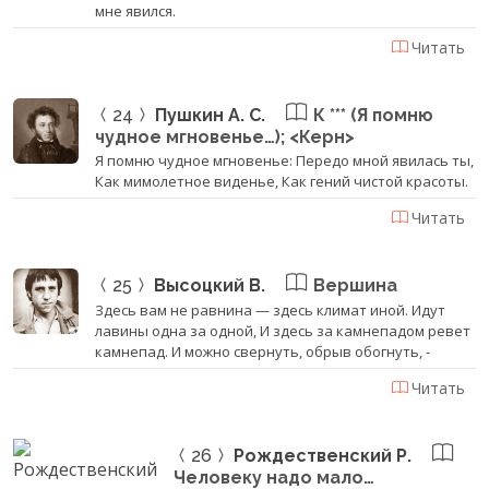
мне явился.
Читать
24
Пушкин А. С.
К *** (Я помню
чудное мгновенье…); <Керн>
Я помню чудное мгновенье: Передо мной явилась ты,
Как мимолетное виденье, Как гений чистой красоты.
Читать
25
Высоцкий В.
Вершина
Здесь вам не равнина — здесь климат иной. Идут
лавины одна за одной, И здесь за камнепадом ревет
камнепад. И можно свернуть, обрыв обогнуть, -
Читать
26
Рождественский Р.
Человеку надо мало…