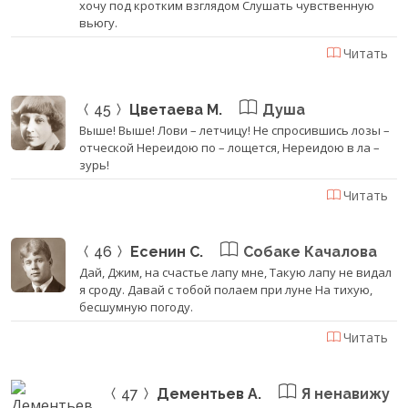
хочу под кротким взглядом Слушать чувственную
вьюгу.
Читать
45
Цветаева М.
Душа
Выше! Выше! Лови – летчицу! Не спросившись лозы –
отческой Нереидою по – лощется, Нереидою в ла –
зурь!
Читать
46
Есенин С.
Собаке Качалова
Дай, Джим, на счастье лапу мне, Такую лапу не видал
я сроду. Давай с тобой полаем при луне На тихую,
бесшумную погоду.
Читать
47
Дементьев А.
Я ненавижу