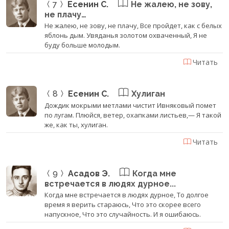
7
Есенин С.
Не жалею, не зову,
не плачу…
Не жалею, не зову, не плачу, Все пройдет, как с белых
яблонь дым. Увяданья золотом охваченный, Я не
буду больше молодым.
Читать
8
Есенин С.
Хулиган
Дождик мокрыми метлами чистит Ивняковый помет
по лугам. Плюйся, ветер, охапками листьев,— Я такой
же, как ты, хулиган.
Читать
9
Асадов Э.
Когда мне
встречается в людях дурное...
Когда мне встречается в людях дурное, То долгое
время я верить стараюсь, Что это скорее всего
напускное, Что это случайность. И я ошибаюсь.