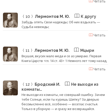
Читать
10
Лермонтов М. Ю.
К другу
Забудь опять Свои надежды; Об них вздыхать —
Судьба невежды;
Читать
11
Лермонтов М. Ю.
Мцыри
Вкушая, вкусих мало меда и се аз умираю. Первая
Книга Царств <гл. 14 ст. 43> 1 Немного лет тому назад,
Читать
12
Бродский И.
Не выходи из
комнаты…
Не выходи из комнаты, не совершай ошибку. Зачем
тебе Солнце, если ты куришь Шипку? За дверью
бессмысленно всё, особенно — возглас счастья.
Только в уборную — и сразу же возвращайся.