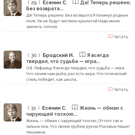
29
Есенин С.
Да! Теперь решено.
Без возврата...
Да! Теперь решено. Без возврата Я покинул родные
поля. Уж не будут листвою крылатой Надо мною
звенеть тополя.
Читать
30
Бродский И.
Я всегда
твердил, что судьба — игра...
Л.В. Лифшицу Я всегда твердил, что судьба — игра.
Что зачем нам рыба, раз есть икра. Что готический
стиль победит, как школа,
Читать
31
Есенин С.
Жизнь — обман с
чарующей тоскою...
Жизнь — обман с чарующей тоскою, Оттого так и
сильна она, Что своею грубою рукою Роковые пишет
письмена.