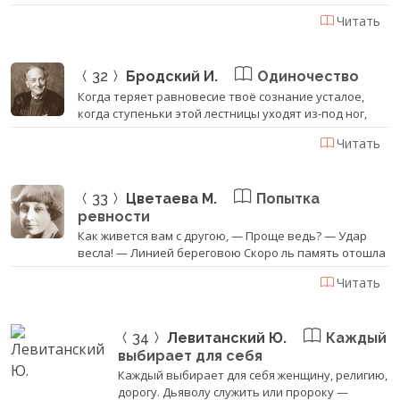
Читать
32
Бродский И.
Одиночество
Когда теряет равновесие твоё сознание усталое,
когда ступеньки этой лестницы уходят из-под ног,
Читать
33
Цветаева М.
Попытка
ревности
Как живется вам с другою, — Проще ведь? — Удар
весла! — Линией береговою Скоро ль память отошла
Читать
34
Левитанский Ю.
Каждый
выбирает для себя
Каждый выбирает для себя женщину, религию,
дорогу. Дьяволу служить или пророку —