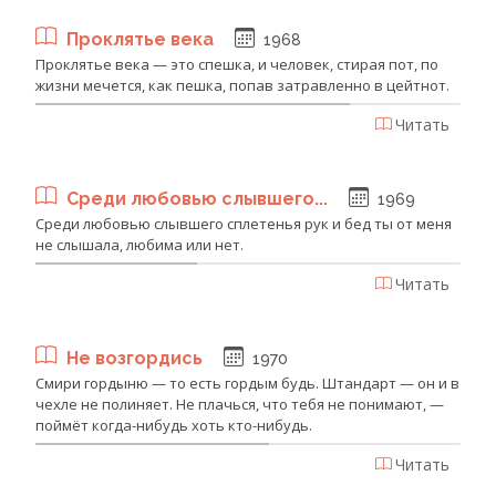
Проклятье века
1968
Проклятье века — это спешка, и человек, стирая пот, по
жизни мечется, как пешка, попав затравленно в цейтнот.
Читать
Среди любовью слывшего...
1969
Среди любовью слывшего сплетенья рук и бед ты от меня
не слышала, любима или нет.
Читать
Не возгордись
1970
Смири гордыню — то есть гордым будь. Штандарт — он и в
чехле не полиняет. Не плачься, что тебя не понимают, —
поймёт когда-нибудь хоть кто-нибудь.
Читать