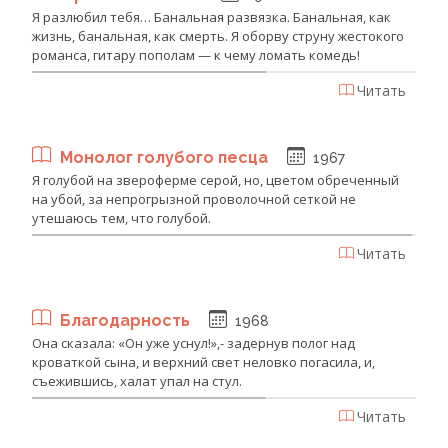
Я разлюбил тебя… Банальная развязка. Банальная, как
жизнь, банальная, как смерть. Я оборву струну жестокого
романса, гитару пополам — к чему ломать комедь!
Читать
Монолог голубого песца
1967
Я голубой на звероферме серой, но, цветом обреченный
на убой, за непрогрызной проволочной сеткой не
утешаюсь тем, что голубой.
Читать
Благодарность
1968
Она сказала: «Он уже уснул!»,- задернув полог над
кроваткой сына, и верхний свет неловко погасила, и,
съежившись, халат упал на стул.
Читать