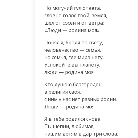
Но могучий гул ответа,

словно голос твой, земля,

шел от сосен и от ветра:

«Люди — родина моя».
Понял я, бродя по свету,

человечество — семья,

но семья, где мира нету,

Успокойте вы планету,

люди — родина моя.
Кто душою благороден,

а религия своя,

с ним у нас нет разных родин.

Люди — родина моя.
Я в тебе родился снова.

Ты шепни, любимая,

нашим детям в дар три слова:
