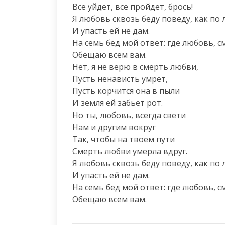
Все уйдет, все пройдет, брось!

Я любовь сквозь беду поведу, как по л
И упасть ей не дам.

На семь бед мой ответ: где любовь, см
Обещаю всем вам.

Нет, я не верю в смерть любви,

Пусть ненависть умрет,

Пусть корчится она в пыли

И земля ей забьет рот.

Но ты, любовь, всегда свети

Нам и другим вокруг

Так, чтобы на твоем пути

Смерть любви умерла вдруг.

Я любовь сквозь беду поведу, как по л
И упасть ей не дам.

На семь бед мой ответ: где любовь, см
Обещаю всем вам.