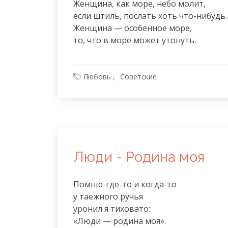
Женщина, как море, небо молит,

если штиль, послать хоть что-нибудь.

Женщина — особенное море,

то, что в море может утонуть.
Любовь
Советские
Люди - Родина моя
Помню-где-то и когда-то

у таежного ручья

уронил я тиховато:

«Люди — родина моя».