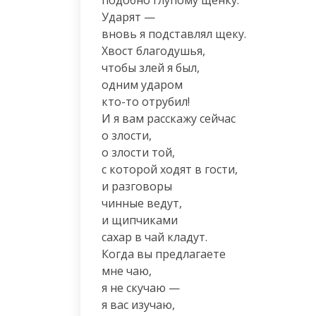
подобно глупому щенку.

Ударят —

вновь я подставлял щеку.

Хвост благодушья,

чтобы злей я был,

одним ударом

кто-то отрубил!

И я вам расскажу сейчас

о злости,

о злости той,

с которой ходят в гости,

и разговоры

чинные ведут,

и щипчиками

сахар в чай кладут.

Когда вы предлагаете

мне чаю,

я не скучаю —

я вас изучаю,
