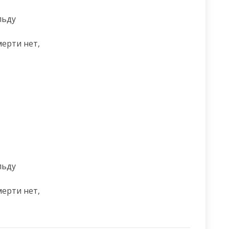
ьду

ерти нет,

ьду

ерти нет,
