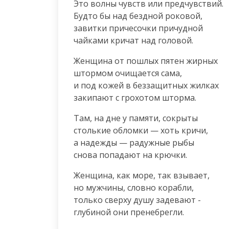
Это волны чувств или предчувствий.

Будто бы над бездной роковой,

завитки причесочки причудной

чайками кричат над головой.
Женщина от пошлых пятен жирных

штормом очищается сама,

и под кожей в беззащитных жилках

закипают с грохотом шторма.
Там, на дне у памяти, сокрыты

столькие обломки — хоть кричи,

а надежды — радужные рыбы

снова попадают на крючки.
Женщина, как море, так взывает,

но мужчины, словно корабли,

только сверху душу задевают -

глубиной они пренебрегли.