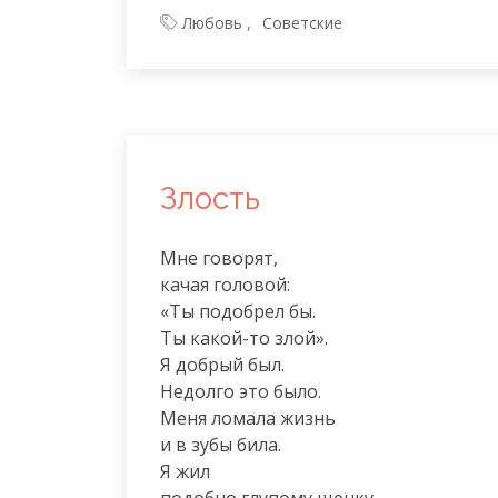
Любовь
Советские
Злость
Мне говорят,

качая головой:

«Ты подобрел бы.

Ты какой-то злой».

Я добрый был.

Недолго это было.

Меня ломала жизнь

и в зубы била.

Я жил
