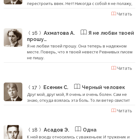
перестроить ввек. Нет! Никогда с собой я не полажу,
Читать
16
Ахматова А.
Я не любви твоей
прошу…
Я не любви твоей прошу. Она теперь в надежном
месте. Поверь, что я твоей невесте Ревнивых писем
не пишу.
Читать
17
Есенин С.
Черный человек
Друг мой, друг мой, Я очень и очень болен. Сам не
знаю, откуда взялась эта боль. То ли ветер свистит
Читать
18
Асадов Э.
Одна
К ней всюду относились с уваженьем: И труженик и