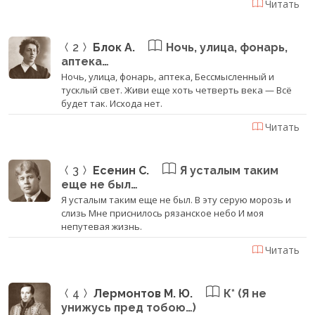
Читать
2
Блок А.
Ночь, улица, фонарь,
аптека…
Ночь, улица, фонарь, аптека, Бессмысленный и
тусклый свет. Живи еще хоть четверть века — Всё
будет так. Исхода нет.
Читать
3
Есенин С.
Я усталым таким
еще не был…
Я усталым таким еще не был. В эту серую морозь и
слизь Мне приснилось рязанское небо И моя
непутевая жизнь.
Читать
4
Лермонтов М. Ю.
К* (Я не
унижусь пред тобою…)