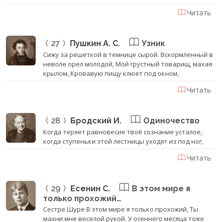
Читать
27
Пушкин А. С.
Узник
Сижу за решеткой в темнице сырой. Вскормленный в
неволе орел молодой, Мой грустный товарищ, махая
крылом, Кровавую пищу клюет под окном,
Читать
28
Бродский И.
Одиночество
Когда теряет равновесие твоё сознание усталое,
когда ступеньки этой лестницы уходят из под ног,
Читать
29
Есенин С.
В этом мире я
только прохожий…
Сестре Шуре В этом мире я только прохожий, Ты
махни мне веселой рукой. У осеннего месяца тоже