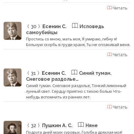
Читать
30
Есенин С.
Исповедь
самоубийцы
Простись со мною, мать моя, Я умираю, гибну я!
Больную скорбь в груди храня, Ты не оплакивай меня.
Читать
31
Есенин С.
Синий туман.
Снеговое раздолье…
Синий туман. Снеговое раздолье, Тонкий лимонный
лунный свет. Сердцу приятно с тихою болью Что-
нибудь вспомнить из ранних лет.
Читать
32
Пушкин А. С.
Няне
Подруга дней моих суровых, Голубка дряхлая моя!