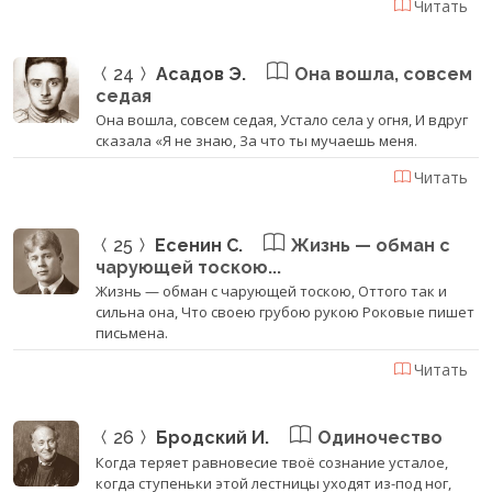
Читать
24
Асадов Э.
Она вошла, совсем
седая
Она вошла, совсем седая, Устало села у огня, И вдруг
сказала «Я не знаю, За что ты мучаешь меня.
Читать
25
Есенин С.
Жизнь — обман с
чарующей тоскою...
Жизнь — обман с чарующей тоскою, Оттого так и
сильна она, Что своею грубою рукою Роковые пишет
письмена.
Читать
26
Бродский И.
Одиночество
Когда теряет равновесие твоё сознание усталое,
когда ступеньки этой лестницы уходят из-под ног,