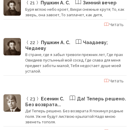
21
Пушкин А. С.
Зимний вечер
Буря мглою небо кроет, Вихри снежные крутя; То, как
зверь, она завоет, То заплачет, как дитя,
Читать
22
Пушкин А. С.
Чаадаеву;
Чедаеву
В стране, где я забыл тревоги прежних лет, Где прах
Овидиев пустынный мой сосед, Где слава для меня
предмет заботы малой, Тебя недостает душе моей
усталой.
Читать
23
Есенин С.
Да! Теперь решено.
Без возврата...
Да! Теперь решено. Без возврата Я покинул родные
поля. Уж не будут листвою крылатой Надо мною
звенеть тополя.