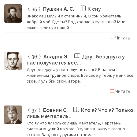
35
Пушкин А. С.
К сну
Знакомец милый и старинный, О сон, хранитель
добрый мой! Где ты? Под кровлею пустынной Мне
ложе стелет уж покой
Читать
36
Асадов Э.
Друг без друга у
нас получается всё...
Друг без друга у нас получается всё В нашем
жизненном трудном споре. Всё своё у тебя, у меня всё
своё, И улыбки свои, и горе.
Читать
37
Есенин С.
Кто я? Что я? Только
лишь мечтатель…
Кто я? Что я? Только лишь мечтатель, Перстень
счастья ищущий во мгле, Эту жизнь живу я словно
кстати, Заодно с другими на земле.