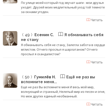
По улице моей который год звучат шаги - мои друзья
уходят. Друзей моих медлительный уход той темноте
за окнами угоден.
Читать
49
Есенин С.
Я обманывать себя
не стану
Я обманывать себя не стану, Залегла забота в сердце
мглистом. Отчего прослыл я шарлатаном? Отчего
прослыл я скандалистом?
Читать
50
Гумилёв Н.
Ещё не раз вы
вспомните меня...
Ещё не раз Вы вспомните меня И весь мой мир,
волнующий и странный, Нелепый мир из песен и огня,
Но меж других единый необманный.
Читать