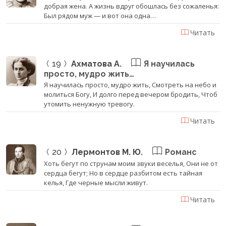
добрая жена. А жизнь вдруг обошлась без сожаленья:
Был рядом муж — и вот она одна…
Читать
19
Ахматова А.
Я научилась
просто, мудро жить…
Я научилась просто, мудро жить, Смотреть на небо и
молиться Богу, И долго перед вечером бродить, Чтоб
утомить ненужную тревогу.
Читать
20
Лермонтов М. Ю.
Романс
Хоть бегут по струнам моим звуки веселья, Они не от
сердца бегут; Но в сердце разбитом есть тайная
келья, Где черные мысли живут.
Читать