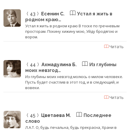
43
Есенин С.
Устал я жить в
родном краю…
Устал я жить в родном краю В тоске по гречневым
просторам. Покину хижину мою, Уйду бродягою и
вором.
Читать
44
Ахмадулина Б.
Из глубины
моих невзгод…
Из глубины моих невзгод молюсь о милом человеке.
Пусть будет счастлив в этот год, и в следующий, и
вовеки.
Читать
45
Цветаева М.
Последнее
слово
Л.А.Т. О, будь печальна, будь прекрасна, Храни в