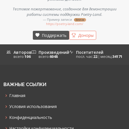
Тестовое пожертвование, созданное для демонстрации
работы системы поддержки Poetry-Land.
— Пример записи
bronze
https://poetry-land.com/
Поддержать
Доноры
Авторов
Произведений
Посетителей
всего:
106
всего:
6048
посл. час:
22
|
месяц:
34171
ВАЖНЫЕ ССЫЛКИ
Главная
Условия использования
Конфиденциальность
Настройки конфиденциальности