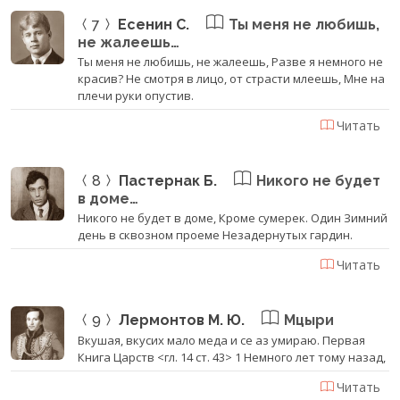
7
Есенин С.
Ты меня не любишь,
не жалеешь…
Ты меня не любишь, не жалеешь, Разве я немного не
красив? Не смотря в лицо, от страсти млеешь, Мне на
плечи руки опустив.
Читать
8
Пастернак Б.
Никого не будет
в доме…
Никого не будет в доме, Кроме сумерек. Один Зимний
день в сквозном проеме Незадернутых гардин.
Читать
9
Лермонтов М. Ю.
Мцыри
Вкушая, вкусих мало меда и се аз умираю. Первая
Книга Царств <гл. 14 ст. 43> 1 Немного лет тому назад,
Читать