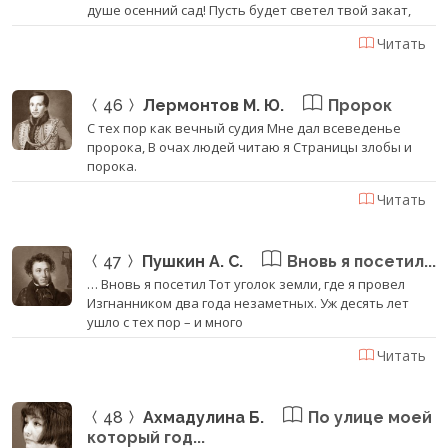
душе осенний сад! Пусть будет светел твой закат,
Читать
46
Лермонтов М. Ю.
Пророк
С тех пор как вечный судия Мне дал всеведенье
пророка, В очах людей читаю я Страницы злобы и
порока.
Читать
47
Пушкин А. С.
Вновь я посетил...
… Вновь я посетил Тот уголок земли, где я провел
Изгнанником два года незаметных. Уж десять лет
ушло с тех пор – и много
Читать
48
Ахмадулина Б.
По улице моей
который год...