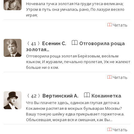
Ночевала тучка золотая На груди утеса-великана;
Утром в путь она умчалась рано, По лазури весело
играя;
Читать
41
Есенин С.
Отговорила роща
золотая…
Отговорила роща золотая Берёзовым, весёлым
языком, И журавли, печально пролетая, Уж не жалеют
больше ни о ком.
Читать
42
Вертинский А.
Кокаинетка
Что Вы плачете здесь, одинокая глупая деточка
Кокаином распятая в мокрых бульварах Москвы?
Вашу тонкую шейку едва прикрывает горжеточка.
Облысевшая, мокрая вся и смешная, как Вы...
Читать