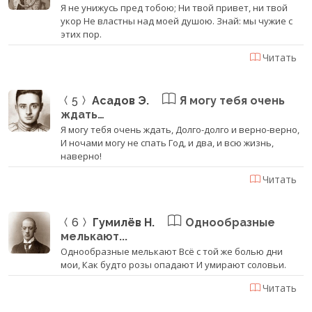
Я не унижусь пред тобою; Ни твой привет, ни твой
укор Не властны над моей душою. Знай: мы чужие с
этих пор.
Читать
5
Асадов Э.
Я могу тебя очень
ждать…
Я могу тебя очень ждать, Долго-долго и верно-верно,
И ночами могу не спать Год, и два, и всю жизнь,
наверно!
Читать
6
Гумилёв Н.
Однообразные
мелькают...
Однообразные мелькают Всё с той же болью дни
мои, Как будто розы опадают И умирают соловьи.
Читать