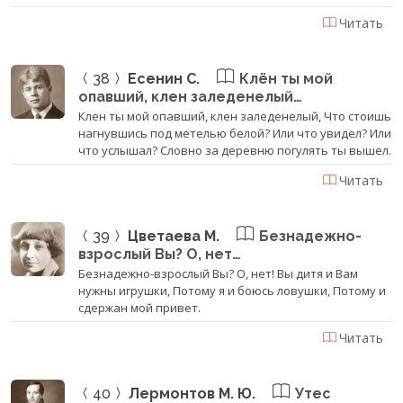
Читать
38
Есенин С.
Клён ты мой
опавший, клен заледенелый…
Клен ты мой опавший, клен заледенелый, Что стоишь
нагнувшись под метелью белой? Или что увидел? Или
что услышал? Словно за деревню погулять ты вышел.
Читать
39
Цветаева М.
Безнадежно-
взрослый Вы? О, нет…
Безнадежно-взрослый Вы? О, нет! Вы дитя и Вам
нужны игрушки, Потому я и боюсь ловушки, Потому и
сдержан мой привет.
Читать
40
Лермонтов М. Ю.
Утес