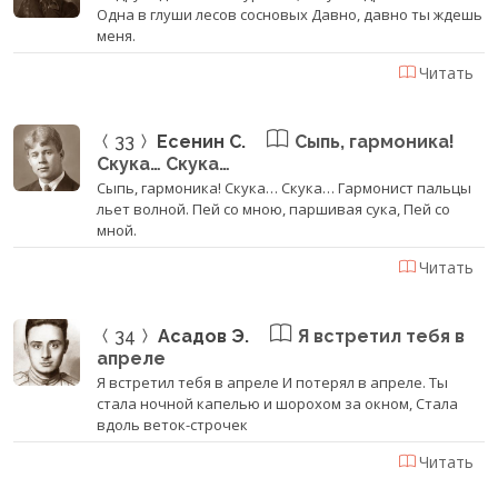
Одна в глуши лесов сосновых Давно, давно ты ждешь
меня.
Читать
33
Есенин С.
Сыпь, гармоника!
Скука… Скука…
Сыпь, гармоника! Скука… Скука… Гармонист пальцы
льет волной. Пей со мною, паршивая сука, Пей со
мной.
Читать
34
Асадов Э.
Я встретил тебя в
апреле
Я встретил тебя в апреле И потерял в апреле. Ты
стала ночной капелью и шорохом за окном, Стала
вдоль веток-строчек
Читать