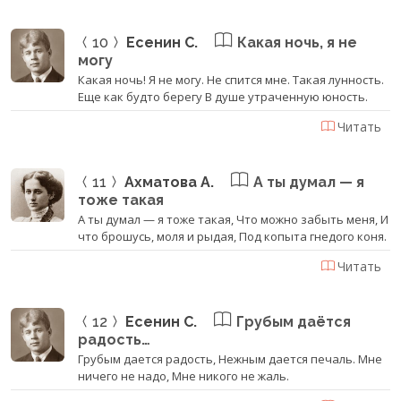
10
Есенин С.
Какая ночь, я не
могу
Какая ночь! Я не могу. Не спится мне. Такая лунность.
Еще как будто берегу В душе утраченную юность.
Читать
11
Ахматова А.
А ты думал — я
тоже такая
А ты думал — я тоже такая, Что можно забыть меня, И
что брошусь, моля и рыдая, Под копыта гнедого коня.
Читать
12
Есенин С.
Грубым даётся
радость…
Грубым дается радость, Нежным дается печаль. Мне
ничего не надо, Мне никого не жаль.