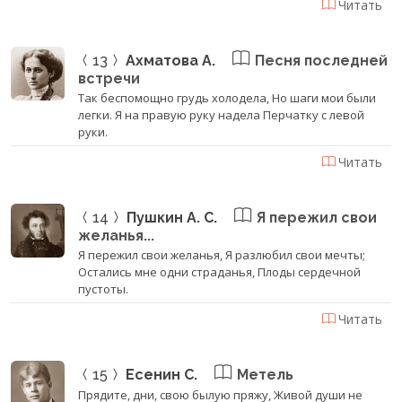
Читать
13
Ахматова А.
Песня последней
встречи
Так беспомощно грудь холодела, Но шаги мои были
легки. Я на правую руку надела Перчатку с левой
руки.
Читать
14
Пушкин А. С.
Я пережил свои
желанья...
Я пережил свои желанья, Я разлюбил свои мечты;
Остались мне одни страданья, Плоды сердечной
пустоты.
Читать
15
Есенин С.
Метель
Прядите, дни, свою былую пряжу, Живой души не