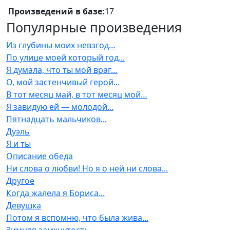
Произведений в базе:
17
Популярные произведения
Из глубины моих невзгод…
По улице моей который год...
Я думала, что ты мой враг…
О, мой застенчивый герой...
В тот месяц май, в тот месяц мой…
Я завидую ей — молодой...
Пятнадцать мальчиков...
Дуэль
Я и ты
Описание обеда
Ни слова о любви! Но я о ней ни слова...
Другое
Когда жалела я Бориса...
Девушка
Потом я вспомню, что была жива...
Зимняя замкнутость