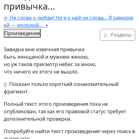
привычка...
←
Ни слова о любви! Но я о ней ни слова...
Я завидую
ей — молодой...
→
Произведение
Разделы
Текст произведения
Завидна мне извечная привычка

быть женщиной и мужнею женою,

но уж таков присмотр небес за мною,

что ничего из этого не вышло.
Показан только короткий ознакомительный
фрагмент.
Полный текст этого произведения пока не 
опубликован, так как его правовой статус требует 
дополнительной проверки.
Попробуйте найти текст произведения через поиск в
интернете: