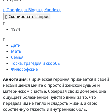
Google
Bing
Yandex
Скопировать запрос
1974
Дети
Мать
Семья
Тоска, трагедия и скорбь
Философские
Аннотация
Аннотация:
Лирическая героиня признаётся в своей
несбывшейся мечте о простой женской судьбе и
материнском счастье. Созерцая своих дочерей, она
ощущает болезненное чувство вины за то, что
передала им не тепло и сладость жизни, а свою
собственную тяжесть и внутреннюю боль.