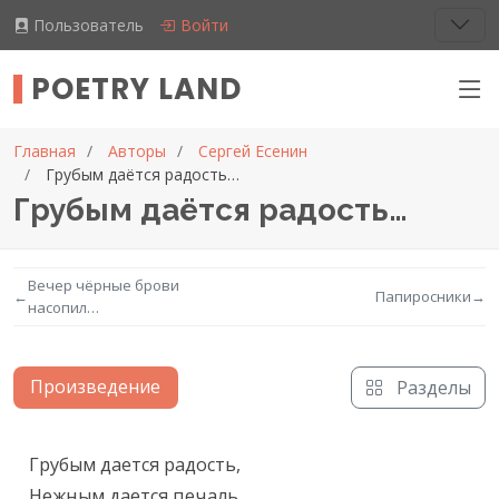
Пользователь
Войти
POETRY LAND
Главная
Авторы
Сергей Есенин
Грубым даётся радость…
Грубым даётся радость…
Вечер чёрные брови
←
Папиросники
→
насопил…
Произведение
Разделы
Текст произведения
Грубым дается радость,

Нежным дается печаль.
