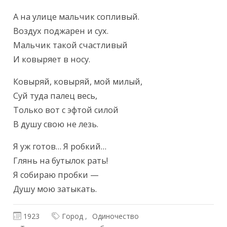
А на улице мальчик сопливый.

Воздух поджарен и сух.

Мальчик такой счастливый

И ковыряет в носу.
Ковыряй, ковыряй, мой милый,

Суй туда палец весь,

Только вот с эфтой силой

В душу свою не лезь.
Я уж готов… Я робкий…

Глянь на бутылок рать!

Я собираю пробки —

Душу мою затыкать.
1923
Город
Одиночество