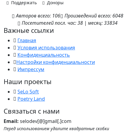
Поддержать
Доноры
Авторов
всего:
106
Произведений
всего:
6048
Посетителей
посл. час:
38
|
месяц:
33834
Важные ссылки
Главная
Условия использования
Конфиденциальность
Настройки конфиденциальности
Импрессум
Наши проекты
SeLo Soft
Poetry Land
Связаться с нами
Email:
selodev[@]gmail[.]com
Перед использованием удалите квадратные скобки