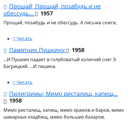
Прощай; Прощай, позабудь и не
обессудь...
1957
Прощай, позабудь и не обессудь. А письма сожги,
Читать
Памятник Пушкину
1958
...И Пушкин падает в голубоватый колючий снег Э.
Багрицкий. ...И тишина.
Читать
Пилигримы; Мимо ристалищ, капищ...
1958
Мимо ристалищ, капищ, мимо храмов и баров, мимо
шикарных кладбищ, мимо больших базаров,