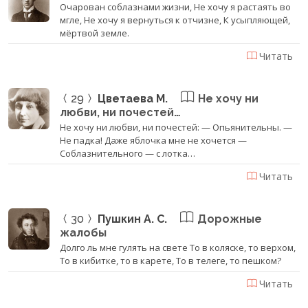
Очарован соблазнами жизни, Не хочу я растаять во
мгле, Не хочу я вернуться к отчизне, К усыпляющей,
мёртвой земле.
Читать
29
Цветаева М.
Не хочу ни
любви, ни почестей…
Не хочу ни любви, ни почестей: — Опьянительны. —
Не падка! Даже яблочка мне не хочется —
Соблазнительного — с лотка…
Читать
30
Пушкин А. С.
Дорожные
жалобы
Долго ль мне гулять на свете То в коляске, то верхом,
То в кибитке, то в карете, То в телеге, то пешком?
Читать