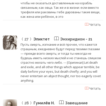
чтобы не оказаться доставленным на корабль
связанным, как овца. Так же и в жизни: если вместо
трюфеля или раковины тебе дарованы такие вещи,
как жена или ребёнок, в это
Читать
27
Эпиктет
Энхиридион - 21
Пусть смерть, изгнание и всё прочее, что кажется
страшным, ежедневно будут перед твоими глазами
— прежде всего смерть; и тогда ты никогда не
будешь иметь низких мыслей и не станешь слишком
страстно желать чего-либо. --- [Оригинал] Let death
and exile, and all other things which appear terrible, be
daily before your eyes, but death chiefly; and you will
never entertain an abject thought, nor too eagerly covet
anything.
Читать
28
Гумилёв Н.
Завещание