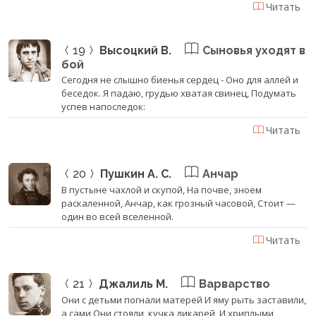
Читать
19
Высоцкий В.
Сыновья уходят в
бой
Сегодня не слышно биенья сердец - Оно для аллей и
беседок. Я падаю, грудью хватая свинец, Подумать
успев напоследок:
Читать
20
Пушкин А. С.
Анчар
В пустыне чахлой и скупой, На почве, зноем
раскаленной, Анчар, как грозный часовой, Стоит —
один во всей вселенной.
Читать
21
Джалиль М.
Варварство
Они с детьми погнали матерей И яму рыть заставили,
а сами Они стояли, кучка дикарей, И хриплыми