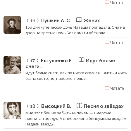
Читать
16
Пушкин А. С.
Жених
Три дня купеческая дочь Наташа пропадала; Она на
двор на третью ночь Без памяти вбежала.
Читать
17
Евтушенко Е.
Идут белые
снеги…
Идут белые снеги, как по нитке скользя… Жить и жить
бы на свете, но, наверно, нельзя.
Читать
18
Высоцкий В.
Песня о звёздах
Мне этот бой не забыть нипочём — Смертью
пропитан воздух, А с небосклона бесшумным дождём
Падали звёзды.