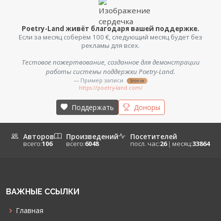
Poetry-Land живёт благодаря вашей поддержке.
Если за месяц соберём 100 €, следующий месяц будет без
рекламы для всех.
Тестовое пожертвование, созданное для демонстрации
работы системы поддержки Poetry-Land.
— Пример записи
bronze
https://poetry-land.com/
Поддержать
Доноры
Авторов
Произведений
Посетителей
всего:
106
всего:
6048
посл. час:
26
|
месяц:
33864
ВАЖНЫЕ ССЫЛКИ
Главная