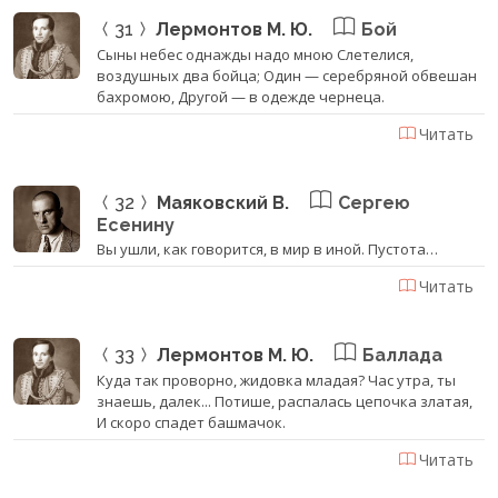
31
Лермонтов М. Ю.
Бой
Сыны небес однажды надо мною Слетелися,
воздушных два бойца; Один — серебряной обвешан
бахромою, Другой — в одежде чернеца.
Читать
32
Маяковский В.
Сергею
Есенину
Вы ушли, как говорится, в мир в иной. Пустота…
Читать
33
Лермонтов М. Ю.
Баллада
Куда так проворно, жидовка младая? Час утра, ты
знаешь, далек... Потише, распалась цепочка златая,
И скоро спадет башмачок.
Читать