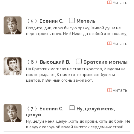
Читать
5
Есенин С.
Метель
Прядите, дни, свою былую пряжу, Живой души не
перестроить ввек. Нет! Никогда с собой я не полажу,
Читать
6
Высоцкий В.
Братские могилы
На Братских могилах не ставят крестов, И вдовы на
них не рыдают, К ним кто-то приносит букеты
цветов, И Вечный огонь зажигают.
Читать
7
Есенин С.
Ну, целуй меня,
целуй…
Ну, целуй меня, целуй, Хоть до крови, хоть до боли. Не
в ладу с холодной волей Кипяток сердечных струй.