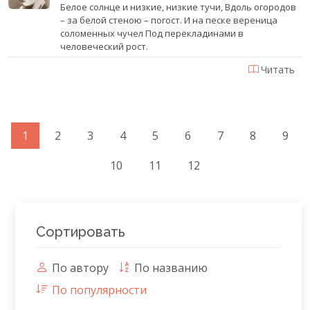
Белое солнце и низкие, низкие тучи, Вдоль огородов
– за белой стеною – погост. И на песке вереница
соломенных чучел Под перекладинами в
человеческий рост.
Читать
1
2
3
4
5
6
7
8
9
10
11
12
Сортировать
По автору
По названию
По популярности