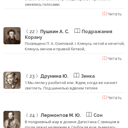
смеялись голосами.
Читать
22
Пушкин А. С.
Подражания
Корану
Посвящено П. А. Осиповой. I. Клянусь четой и нечетой,
Клянусь мечом и правой битвой,
Читать
23
Друнина Ю.
Зинка
1 Мы легли у разбитой ели. Ждем, когда же начнет
светлеть. Под шинелью вдвоем теплее
Читать
24
Лермонтов М. Ю.
Сон
В полдневный жар в долине Дагестана С свинцом в
груди лежал недвижим я, Глубокая еще дымилась