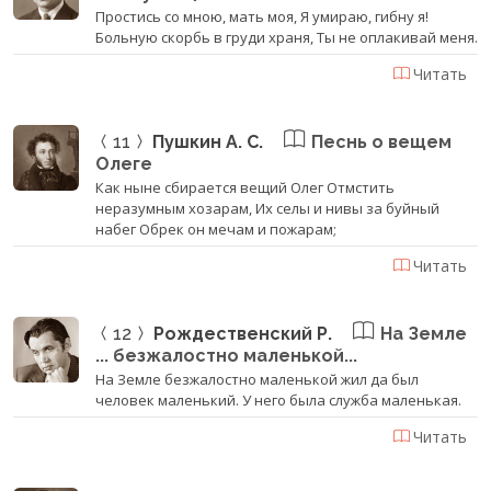
Простись со мною, мать моя, Я умираю, гибну я!
Больную скорбь в груди храня, Ты не оплакивай меня.
Читать
11
Пушкин А. С.
Песнь о вещем
Олеге
Как ныне сбирается вещий Олег Отмстить
неразумным хозарам, Их селы и нивы за буйный
набег Обрек он мечам и пожарам;
Читать
12
Рождественский Р.
На Земле
... безжалостно маленькой...
На Земле безжалостно маленькой жил да был
человек маленький. У него была служба маленькая.
Читать