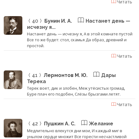
Читать
40
Бунин И. А.
Настанет день —
исчезну я...
Настанет день — исчезну я, А в этой комнате пустой
Все то же будет: стол, скамья Да образ, древний и
простой.
Читать
41
Лермонтов М. Ю.
Дары
Терека
Терек воет, дик и злобен, Меж утёсистых громад,
Буре плач его подобен, Слёзы брызгами летят.
Читать
42
Пушкин А. С.
Желание
Медлительно влекутся дни мои, И каждый миг в
унылом сердце множит Все горести несчастливой