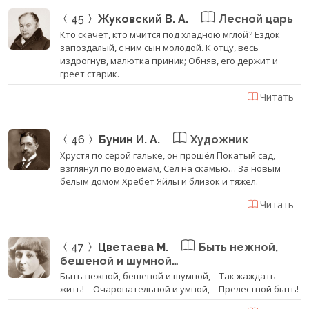
45
Жуковский В. А.
Лесной царь
Кто скачет, кто мчится под хладною мглой? Ездок
запоздалый, с ним сын молодой. К отцу, весь
издрогнув, малютка приник; Обняв, его держит и
греет старик.
Читать
46
Бунин И. А.
Художник
Хрустя по серой гальке, он прошёл Покатый сад,
взглянул по водоёмам, Сел на скамью… За новым
белым домом Хребет Яйлы и близок и тяжёл.
Читать
47
Цветаева М.
Быть нежной,
бешеной и шумной…
Быть нежной, бешеной и шумной, – Так жаждать
жить! – Очаровательной и умной, – Прелестной быть!