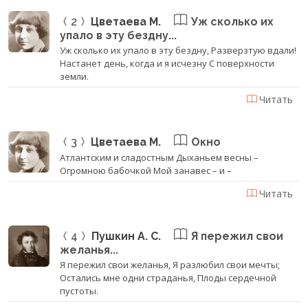
2
Цветаева М.
Уж сколько их
упало в эту бездну...
Уж сколько их упало в эту бездну, Разверзтую вдали!
Настанет день, когда и я исчезну С поверхности
земли.
Читать
3
Цветаева М.
Окно
Атлантским и сладостным Дыханьем весны –
Огромною бабочкой Мой занавес – и –
Читать
4
Пушкин А. С.
Я пережил свои
желанья...
Я пережил свои желанья, Я разлюбил свои мечты;
Остались мне одни страданья, Плоды сердечной
пустоты.