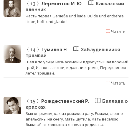
13
Лермонтов М. Ю.
Кавказский
пленник
Часть первая Genieße und leide! Dulde und entbehre!
Liebe, hoff' und glaube!
Читать
14
Гумилёв Н.
Заблудившийся
трамвай
Шел я по улице незнакомой И вдруг услышал вороний
грай, И звоны лютни, и дальние громы, Передо мною
летел трамвай.
Читать
15
Рождественский Р.
Баллада о
красках
Был он рыжим, как из рыжиков рагу. Рыжим, словно
апельсины на снегу. Мать шутила, мать веселою
была: «Я от солнышка сыночка родила…»