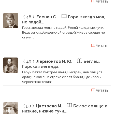
Читать
48
Есенин С.
Гори, звезда моя,
не падай…
Гори, звезда моя, не падай. Роняй холодные лучи.
Ведь за кладбищенской оградой Живое сердце не
стучит.
Читать
49
Лермонтов М. Ю.
Беглец.
Горская легенда
Гарун бежал быстрее лани, Быстрей, чем заяц от
орла; Бежал он в страхе с поля брани, Где кровь
черкесская текла;
Читать
50
Цветаева М.
Белое солнце и
низкие, низкие тучи…