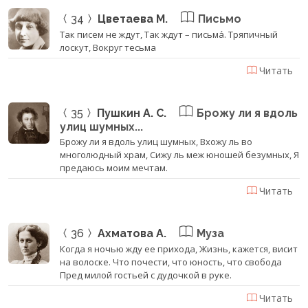
34
Цветаева М.
Письмо
Так писем не ждут, Так ждут – письма́. Тряпичный
лоскут, Вокруг тесьма
Читать
35
Пушкин А. С.
Брожу ли я вдоль
улиц шумных...
Брожу ли я вдоль улиц шумных, Вхожу ль во
многолюдный храм, Сижу ль меж юношей безумных, Я
предаюсь моим мечтам.
Читать
36
Ахматова А.
Муза
Когда я ночью жду ее прихода, Жизнь, кажется, висит
на волоске. Что почести, что юность, что свобода
Пред милой гостьей с дудочкой в руке.
Читать