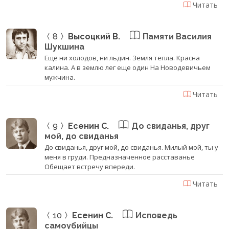
Читать
8
Высоцкий В.
Памяти Василия
Шукшина
Еще ни холодов, ни льдин. Земля тепла. Красна
калина. А в землю лег еще один На Новодевичьем
мужчина.
Читать
9
Есенин С.
До свиданья, друг
мой, до свиданья
До свиданья, друг мой, до свиданья. Милый мой, ты у
меня в груди. Предназначенное расставанье
Обещает встречу впереди.
Читать
10
Есенин С.
Исповедь
самоубийцы