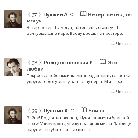
37
Пушкин А. С.
Ветер, ветер, ты
могуч
Ветер, ветер! Ты могуч, Ты гоняешь стаи туч, Ты
волнуешь сине море, Всюду веешь на просторе.
Читать
38
Рождественский Р.
Эхо
любви
Покроется небо пылинками звезд, и выгнутся ветки
упруго. Тебя я услышу за тысячу верст. Мы — эхо,
Читать
39
Пушкин А. С.
Война
Война! Подъяты наконец, Шумят знамены бранной
чести! Увижу кровь, увижу праздник мести; Засвищет
вкруг меня губительный свинец.