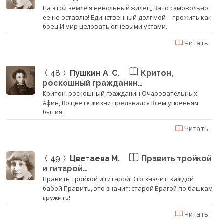
На этой земле я невольный жилец, Зато самовольно
ее не оставлю! Единственный долг мой – прожить как
боец И мир целовать огневыми устами.
Читать
48
Пушкин А. С.
Критон,
роскошный гражданин…
Критон, роскошный гражданин Очаровательных
Афин, Во цвете жизни предавался Всем упоеньям
бытия.
Читать
49
Цветаева М.
Править тройкой
и гитарой…
Править тройкой и гитарой Это значит: каждой
бабой Править, это значит: старой Брагой по башкам
кружить!
Читать