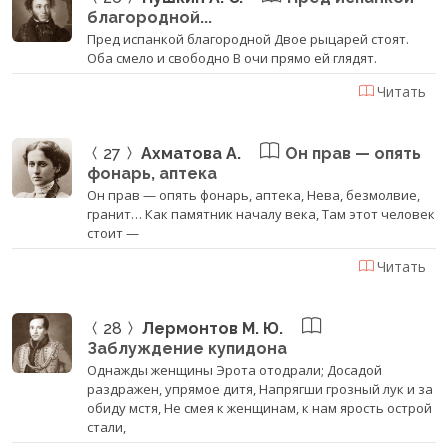
благородной...
Пред испанкой благородной Двое рыцарей стоят.
Оба смело и свободно В очи прямо ей глядят.
Читать
27
Ахматова А.
Он прав — опять
фонарь, аптека
Он прав — опять фонарь, аптека, Нева, безмолвие,
гранит… Как памятник началу века, Там этот человек
стоит —
Читать
28
Лермонтов М. Ю.
Заблуждение купидона
Однажды женщины Эрота отодрали; Досадой
раздражен, упрямое дитя, Напрягши грозный лук и за
обиду мстя, Не смея к женщинам, к нам ярость острой
стали,