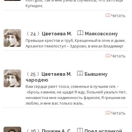
Купидон;
Читать
24
Цветаева М.
Маяковскому
Превыше крестов и труб, Крещенный в огне и дыме,
Архангел-тяжелоступ – Здорово, в веках Владимир!
Читать
25
Цветаева М.
Бывшему
чародею
Вам сердце рвет тоска, сомненье в лучшем сея. –
«Брось камнем, не щади! Я жду, больней ужаль!» Нет,
ненавистна мне надменность фарисея, Я грешников
люблю, и мне вас только жаль.
Читать
26
Пушкин А. С.
Пред испанкой