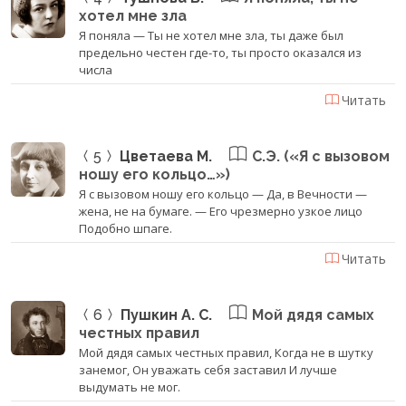
хотел мне зла
Я поняла — Ты не хотел мне зла, ты даже был
предельно честен где-то, ты просто оказался из
числа
Читать
5
Цветаева М.
С.Э. («Я с вызовом
ношу его кольцо…»)
Я с вызовом ношу его кольцо — Да, в Вечности —
жена, не на бумаге. — Его чрезмерно узкое лицо
Подобно шпаге.
Читать
6
Пушкин А. С.
Мой дядя самых
честных правил
Мой дядя самых честных правил, Когда не в шутку
занемог, Он уважать себя заставил И лучше
выдумать не мог.