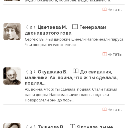
Читать
2
Цветаева М.
Генералам
двенадцатого года
Сергею Вы, чьи широкие шинели Напоминали паруса,
Чьи шпоры весело звенели
Читать
3
Окуджава Б.
До свидания,
мальчики; Ах, война, что ж ты сделала,
подлая...
Ах, война, что ж ты сделала, подлая: Стали тихими
наши дворы, Наши мальчики головы подняли —
Повзрослели они до поры,
Читать
4
Тушнова В.
Я поняла, ты не