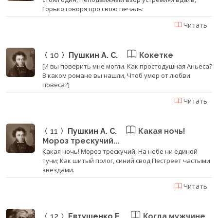
Горько говоря про свою печаль:
Читать
10
Пушкин А. С.
Кокетке
[И вы поверить мне могли. Как простодушная Аньеса?
В каком романе вы нашли, Чтоб умер от любви
повеса?]
Читать
11
Пушкин А. С.
Какая ночь!
Мороз трескучий...
Какая ночь! Мороз трескучий, На небе ни единой
тучи; Как шитый полог, синий свод Пестреет частыми
звездами.
Читать
12
Евтушенко Е.
Когда мужчине