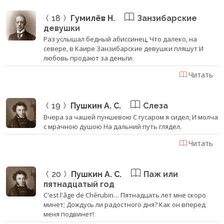
18
Гумилёв Н.
Занзибарские
девушки
Раз услышал бедный абиссинец, Что далеко, на
севере, в Каире Занзибарские девушки пляшут И
любовь продают за деньги.
Читать
19
Пушкин А. С.
Слеза
Вчера за чашей пуншевою С гусаром я сидел, И молча
с мрачною душою На дальний путь глядел.
Читать
20
Пушкин А. С.
Паж или
пятнадцатый год
C'est l'âge de Chérubin… Пятнадцать лет мне скоро
минет; Дождусь ли радостного дня? Как он вперед
меня подвинет!