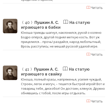
Читать
40
Пушкин А. С.
На статую
играющего в бабки
Юноша трижды шагнул, наклонился, рукой о колено
Бодро опёрся, другой поднял меткую кость. Вот уж
прицелился… прочь! раздайся, народ любопытный,
Врозь расступись; не мешай русской удалой игре.
Читать
41
Пушкин А. С.
На статую
играющего в свайку
Юноша, полный красы, напряженья, усилия чуждый,
Строен, легок и могуч, – тешится быстрой игрой! Вот и
товарищ тебе, дискобол! Он достоин, клянуся, Дружно
обнявшись с тобой, после игры отдыхать.
Читать