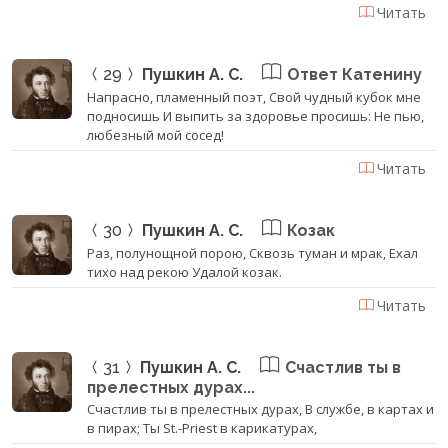
Читать
29
Пушкин А. С.
Ответ Катенину
Напрасно, пламенный поэт, Свой чудный кубок мне
подносишь И выпить за здоровье просишь: Не пью,
любезный мой сосед!
Читать
30
Пушкин А. С.
Козак
Раз, полунощной порою, Сквозь туман и мрак, Ехал
тихо над рекою Удалой козак.
Читать
31
Пушкин А. С.
Счастлив ты в
прелестных дурах...
Счастлив ты в прелестных дурах, В службе, в картах и
в пирах; Ты St.-Priest в карикатурах,