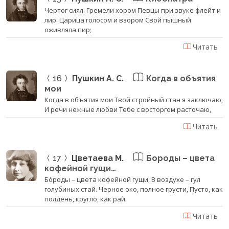
Чертог сиял. Гремели хором Певцы при звуке флейт и
лир. Царица голосом и взором Свой пышный
оживляла пир;
Читать
16
Пушкин А. С.
Когда в объятия
мои
Когда в объятия мои Твой стройный стан я заключаю,
И речи нежные любви Тебе с восторгом расточаю,
Читать
17
Цветаева М.
Бороды – цвета
кофейной гущи…
Бо́роды – цвета кофейной гущи, В воздухе – гул
голубиных стай. Черное око, полное грусти, Пусто, как
полдень, кругло, как рай.
Читать