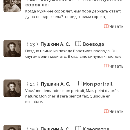
сорок лет
Когда мужчине сорок лет, ему пора держать ответ:
душа не одряхлела?- перед своими сорока,
Читать
13
Пушкин А. С.
Воевода
Поздно ночью из похода Воротился воевода. Он
слугам велит молчать; В спальню кинулся к постеле;
Читать
14
Пушкин А. С.
Mon portrait
Vous' me demandez mon portrait, Mais peint d'après
nature; Mon cher, il sera bientôt fait, Quoique en
miniature.
Читать
15
Пушкин А. С.
Клеопатра