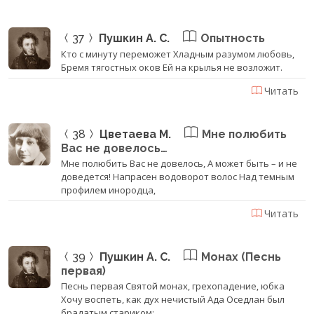
37
Пушкин А. С.
Опытность
Кто с минуту переможет Хладным разумом любовь,
Бремя тягостных оков Ей на крылья не возложит.
Читать
38
Цветаева М.
Мне полюбить
Вас не довелось…
Мне полюбить Вас не довелось, А может быть – и не
доведется! Напрасен водоворот волос Над темным
профилем инородца,
Читать
39
Пушкин А. С.
Монах (Песнь
первая)
Песнь первая Святой монах, грехопадение, юбка
Хочу воспеть, как дух нечистый Ада Оседлан был
брадатым стариком;