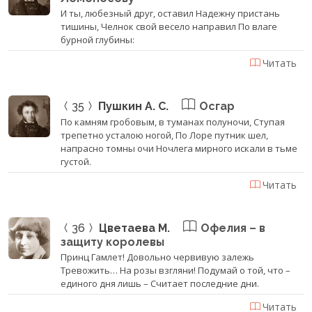
И ты, любезный друг, оставил Надежну пристань
тишины, Челнок свой весело направил По влаге
бурной глубины:
Читать
35
Пушкин А. С.
Осгар
По камням гробовым, в туманах полуночи, Ступая
трепетно усталою ногой, По Лоре путник шел,
напрасно томны очи Ночлега мирного искали в тьме
густой.
Читать
36
Цветаева М.
Офелия – в
защиту королевы
Принц Гамлет! Довольно червивую залежь
Тревожить… На розы взгляни! Подумай о той, что –
единого дня лишь – Считает последние дни.
Читать