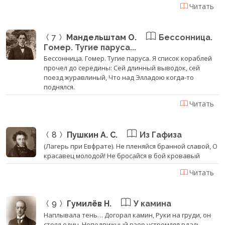
Читать
7
Мандельштам О.
Бессонница.
Гомер. Тугие паруса...
Бессонница. Гомер. Тугие паруса. Я список кораблей
прочел до середины: Сей длинный выводок, сей
поезд журавлиный, Что над Элладою когда-то
поднялся.
Читать
8
Пушкин А. С.
Из Гафиза
(Лагерь при Евфрате). Не пленяйся бранной славой, О
красавец молодой! Не бросайся в бой кровавый
Читать
9
Гумилёв Н.
У камина
Наплывала тень… Догорал камин, Руки на груди, он
стоял один, Неподвижный взор устремляя вдаль,