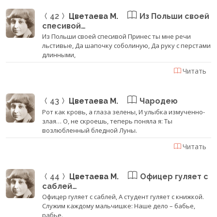
42
Цветаева М.
Из Польши своей
спесивой…
Из Польши своей спесивой Принес ты мне речи
льстивые, Да шапочку соболиную, Да руку с перстами
длинными,
Читать
43
Цветаева М.
Чародею
Рот как кровь, а глаза зелены, И улыбка измученно-
злая… О, не скроешь, теперь поняла я: Ты
возлюбленный бледной Луны.
Читать
44
Цветаева М.
Офицер гуляет с
саблей…
Офицер гуляет с саблей, А студент гуляет с книжкой.
Служим каждому мальчишке: Наше дело – бабье,
рабье.