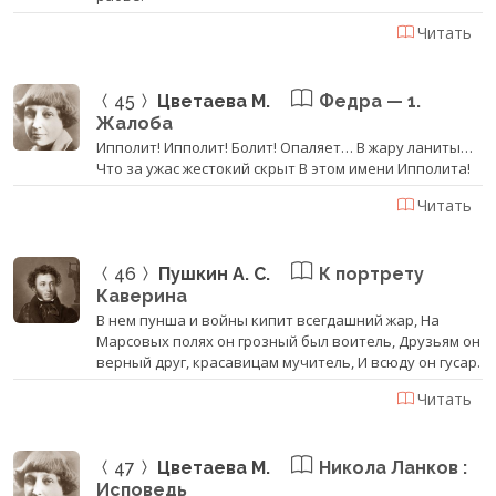
Читать
45
Цветаева М.
Федра — 1.
Жалоба
Ипполит! Ипполит! Болит! Опаляет… В жару ланиты…
Что за ужас жестокий скрыт В этом имени Ипполита!
Читать
46
Пушкин А. С.
К портрету
Каверина
В нем пунша и войны кипит всегдашний жар, На
Марсовых полях он грозный был воитель, Друзьям он
верный друг, красавицам мучитель, И всюду он гусар.
Читать
47
Цветаева М.
Никола Ланков :
Исповедь