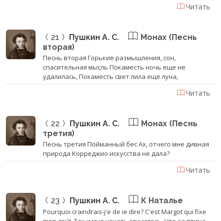
Читать
21
Пушкин А. С.
Монах (Песнь
вторая)
Песнь вторая Горькие размышления, сон,
спасительная мысль Покаместь ночь еще не
удалилась, Покаместь свет лила еще луна,
Читать
22
Пушкин А. С.
Монах (Песнь
третия)
Песнь третия Пойманный бес Ах, отчего мне дивная
природа Корреджио искусства не дала?
Читать
23
Пушкин А. С.
К Наталье
Pourquoi craindrais-j'e de ie dire? C'est Margot qui fixe
mon goút. Так и мне узнать случилось, Что за птица