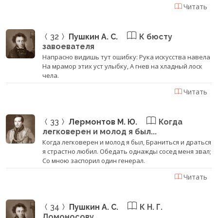
Читать
32
Пушкин А. С.
К бюсту
завоевателя
Напрасно видишь тут ошибку: Рука искусства навела
На мрамор этих уст улыбку, А гнев на хладный лоск
чела.
Читать
33
Лермонтов М. Ю.
Когда
легковерен и молод я был...
Когда легковерен и молод я был, Браниться и драться
я страстно любил. Обедать однажды сосед меня звал;
Со мною заспорил один генерал.
Читать
34
Пушкин А. С.
К Н. Г.
Ломоносову