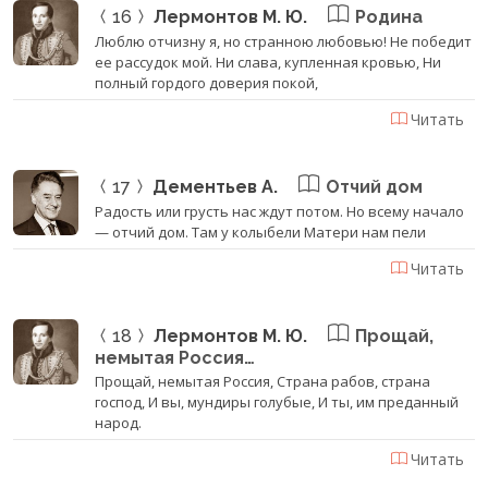
16
Лермонтов М. Ю.
Родина
Люблю отчизну я, но странною любовью! Не победит
ее рассудок мой. Ни слава, купленная кровью, Ни
полный гордого доверия покой,
Читать
17
Дементьев А.
Отчий дом
Радость или грусть нас ждут потом. Но всему начало
— отчий дом. Там у колыбели Матери нам пели
Читать
18
Лермонтов М. Ю.
Прощай,
немытая Россия…
Прощай, немытая Россия, Страна рабов, страна
господ, И вы, мундиры голубые, И ты, им преданный
народ.
Читать