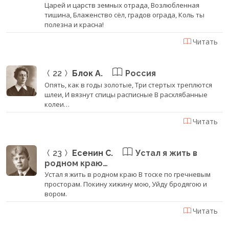
Царей и царств земных отрада, Возлюбленная
тишина, Блаженство сёл, градов ограда, Коль ты
полезна и красна!
Читать
22
Блок А.
Россия
Опять, как в годы золотые, Три стертых треплются
шлеи, И вязнут спицы расписные В расхлябанные
колеи…
Читать
23
Есенин С.
Устал я жить в
родном краю…
Устал я жить в родном краю В тоске по гречневым
просторам. Покину хижину мою, Уйду бродягою и
вором.
Читать