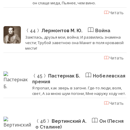
он слаще меда, Пьянее, чем вино.
Читать
44
Лермонтов М. Ю.
Война
Зажглась, друзья мои, война; И развились знамена
чести; Трубой заветною она Манит в поля кровавой
мести!
Читать
45
Пастернак Б.
Нобелевская
премия
Я пропал, как зверь в загоне. Где-то люди, воля,
свет, А за мною шум погони, Мне наружу ходу нет.
Читать
46
Вертинский А.
Он (Песня
о Сталине)