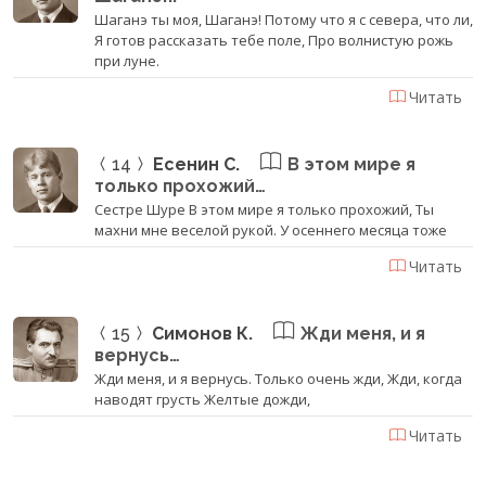
Шаганэ ты моя, Шаганэ! Потому что я с севера, что ли,
Я готов рассказать тебе поле, Про волнистую рожь
при луне.
Читать
14
Есенин С.
В этом мире я
только прохожий…
Сестре Шуре В этом мире я только прохожий, Ты
махни мне веселой рукой. У осеннего месяца тоже
Читать
15
Симонов К.
Жди меня, и я
вернусь…
Жди меня, и я вернусь. Только очень жди, Жди, когда
наводят грусть Желтые дожди,
Читать