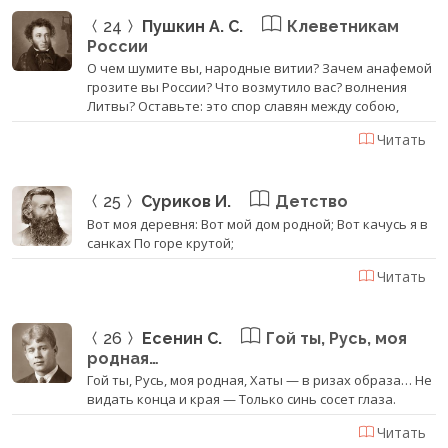
24
Пушкин А. С.
Клеветникам
России
О чем шумите вы, народные витии? Зачем анафемой
грозите вы России? Что возмутило вас? волнения
Литвы? Оставьте: это спор славян между собою,
Читать
25
Суриков И.
Детство
Вот моя деревня: Вот мой дом родной; Вот качусь я в
санках По горе крутой;
Читать
26
Есенин С.
Гой ты, Русь, моя
родная…
Гой ты, Русь, моя родная, Хаты — в ризах образа… Не
видать конца и края — Только синь сосет глаза.
Читать