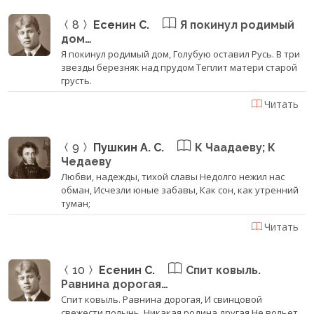
8
Есенин С.
Я покинул родимый
дом…
Я покинул родимый дом, Голубую оставил Русь. В три
звезды березняк над прудом Теплит матери старой
грусть.
Читать
9
Пушкин А. С.
К Чаадаеву; К
Чедаеву
Любви, надежды, тихой славы Недолго нежил нас
обман, Исчезли юные забавы, Как сон, как утренний
туман;
Читать
10
Есенин С.
Спит ковыль.
Равнина дорогая…
Спит ковыль. Равнина дорогая, И свинцовой
свежести полынь. Никакая родина другая Не вольет