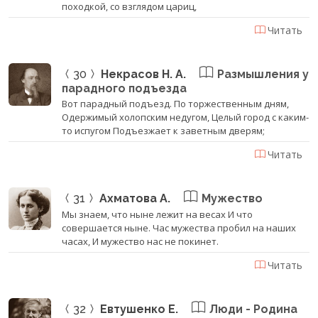
походкой, со взглядом цариц,
Читать
30
Некрасов Н. А.
Размышления у
парадного подъезда
Вот парадный подъезд. По торжественным дням,
Одержимый холопским недугом, Целый город с каким-
то испугом Подъезжает к заветным дверям;
Читать
31
Ахматова А.
Мужество
Мы знаем, что ныне лежит на весах И что
совершается ныне. Час мужества пробил на наших
часах, И мужество нас не покинет.
Читать
32
Евтушенко Е.
Люди - Родина