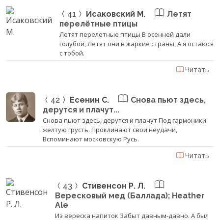
41
Исаковский М.
Летят
перелётные птицы
Летят перелетные птицы В осенней дали
голубой, Летят они в жаркие страны, А я остаюся
с тобой.
Читать
42
Есенин С.
Снова пьют здесь,
дерутся и плачут...
Снова пьют здесь, дерутся и плачут Под гармоники
желтую грусть. Проклинают свои неудачи,
Вспоминают московскую Русь.
Читать
43
Стивенсон Р. Л.
Вересковый мед (Баллада); Heather
Ale
Из вереска напиток Забыт давным-давно. А был