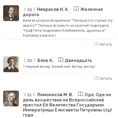
19
Некрасов Н. А.
Железная
дорога
Ваня (в кучерском армячке): "Папаша! кто строил эту
дорогу?" Папаша (в пальто на красной подкладке):
"Граф Петр Андреевич Клейнмихель, душенька!"
Разговор в вагоне I
Читать
20
Блок А.
Двенадцать
1 Черный вечер. Белый снег. Ветер, ветер!
Читать
21
Ломоносов М. В.
Ода; Ода на
день восшествия на Всероссийский
престол Её Величества Государыни
Императрицы Елисаветы Петровны 1747
года