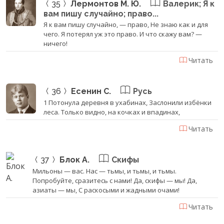
35
Лермонтов М. Ю.
Валерик; Я к
вам пишу случайно; право...
Я к вам пишу случайно, — право, Не знаю как и для
чего. Я потерял уж это право. И что скажу вам? —
ничего!
Читать
36
Есенин С.
Русь
1 Потонула деревня в ухабинах, Заслонили избёнки
леса. Только видно, на кочках и впадинах,
Читать
37
Блок А.
Скифы
Мильоны — вас. Нас — тьмы, и тьмы, и тьмы.
Попробуйте, сразитесь с нами! Да, скифы — мы! Да,
азиаты — мы, С раскосыми и жадными очами!
Читать