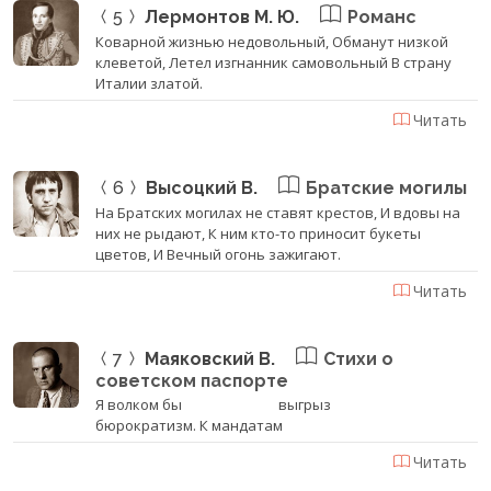
5
Лермонтов М. Ю.
Романс
Коварной жизнью недовольный, Обманут низкой
клеветой, Летел изгнанник самовольный В страну
Италии златой.
Читать
6
Высоцкий В.
Братские могилы
На Братских могилах не ставят крестов, И вдовы на
них не рыдают, К ним кто-то приносит букеты
цветов, И Вечный огонь зажигают.
Читать
7
Маяковский В.
Стихи о
советском паспорте
Я волком бы выгрыз
бюрократизм. К мандатам
Читать