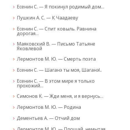
Есенин С. — Я покинул родимый дом…
Пушкин А. С. — К Чаадаеву
Есенин С. — Спит ковыль. Равнина
дорогая…
Маяковский В. — Письмо Татьяне
Яковлевой
Лермонтов М. Ю. — Смерть поэта
Есенин С. — Шаганэ ты моя, Шаганэ!..
Есенин С. — В этом мире я только
прохожий…
Симонов К. — Жди меня, и я вернусь…
Лермонтов М. Ю. — Родина
Дементьев А. — Отчий дом
Лермонтов М. Ю. — Прощай, немытая