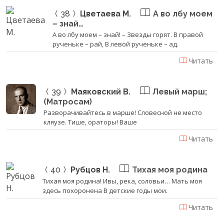
38
Цветаева М.
А во лбу моем
– знай…
А во лбу моем – знай! – Звезды горят. В правой
рученьке – рай, В левой рученьке – ад.
Читать
39
Маяковский В.
Левый марш;
(Матросам)
Разворачивайтесь в марше! Словесной не место
кляузе. Тише, ораторы! Ваше
Читать
40
Рубцов Н.
Тихая моя родина
Тихая моя родина! Ивы, река, соловьи… Мать моя
здесь похоронена В детские годы мои.
Читать