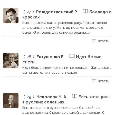
27
Рождественский Р.
Баллада о
красках
Был он рыжим, как из рыжиков рагу. Рыжим, словно
апельсины на снегу. Мать шутила, мать веселою
была: «Я от солнышка сыночка родила…»
Читать
28
Евтушенко Е.
Идут белые
снеги…
Идут белые снеги, как по нитке скользя… Жить и жить
бы на свете, но, наверно, нельзя.
Читать
29
Некрасов Н. А.
Есть женщины
в русских селеньях...
Есть женщины в русских селеньях С спокойною
важностью лиц, С красивою силой в движеньях, С