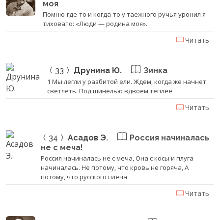
моя
Помню-где-то и когда-то у таежного ручья уронил я
тиховато: «Люди — родина моя».
Читать
33
Друнина Ю.
Зинка
1 Мы легли у разбитой ели. Ждем, когда же начнет
светлеть. Под шинелью вдвоем теплее
Читать
34
Асадов Э.
Россия начиналась
не с меча!
Россия начиналась не с меча, Она с косы и плуга
начиналась. Не потому, что кровь не горяча, А
потому, что русского плеча
Читать