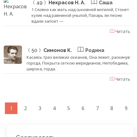
49
Некрасов Н. А.
Саша
1 Словно как мать над сыновней могилой, Стонет
кулик над равниной унылой, Пахарь ли песню
вдали запоет —
Читать
50
Симонов К.
Родина
Касаясь трех великих океанов, Она лежит, раскинув
города, Покрыта сеткою меридианов, Непобедима,
широка, горда.
Читать
1
2
3
4
5
6
7
8
9