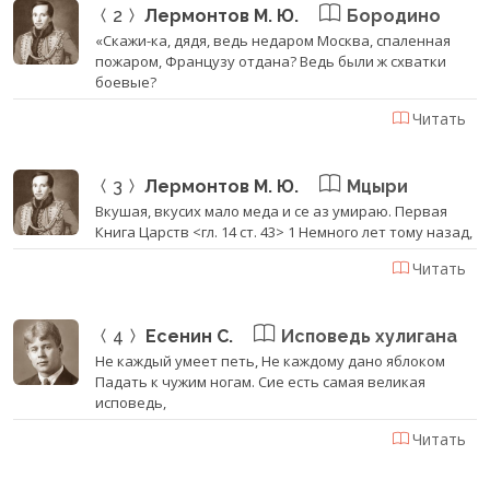
2
Лермонтов М. Ю.
Бородино
«Скажи-ка, дядя, ведь недаром Москва, спаленная
пожаром, Французу отдана? Ведь были ж схватки
боевые?
Читать
3
Лермонтов М. Ю.
Мцыри
Вкушая, вкусих мало меда и се аз умираю. Первая
Книга Царств <гл. 14 ст. 43> 1 Немного лет тому назад,
Читать
4
Есенин С.
Исповедь хулигана
Не каждый умеет петь, Не каждому дано яблоком
Падать к чужим ногам. Сие есть самая великая
исповедь,
Читать