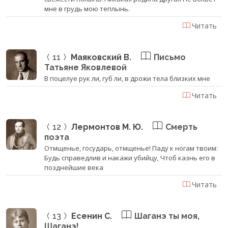
мне в грудь мою теплынь.
Читать
11
Маяковский В.
Письмо
Татьяне Яковлевой
В поцелуе рук ли, губ ли, в дрожи тела близких мне
Читать
12
Лермонтов М. Ю.
Смерть
поэта
Отмщенье, государь, отмщенье! Паду к ногам твоим:
Будь справедлив и накажи убийцу, Чтоб казнь его в
позднейшие века
Читать
13
Есенин С.
Шаганэ ты моя,
Шаганэ!..