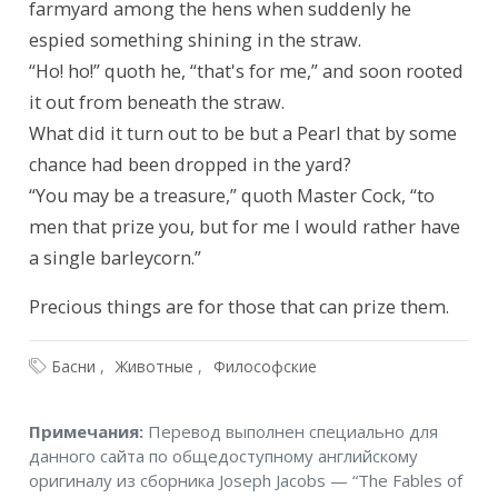
farmyard among the hens when suddenly he 
espied something shining in the straw.

“Ho! ho!” quoth he, “that's for me,” and soon rooted 
it out from beneath the straw.

What did it turn out to be but a Pearl that by some 
chance had been dropped in the yard?

“You may be a treasure,” quoth Master Cock, “to 
men that prize you, but for me I would rather have 
a single barleycorn.”
Precious things are for those that can prize them.
Басни
Животные
Философские
Примечания
Примечания:
Перевод выполнен специально для
данного сайта по общедоступному английскому
оригиналу из сборника Joseph Jacobs — “The Fables of