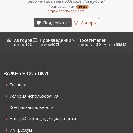
работы системы поддержки Poetry-Land.
— Пример записи
bronze
https://poetry-land.com/
Поддержать
Доноры
Авторов
Произведений
Посетителей
всего:
106
всего:
6071
посл. час:
39
|
месяц:
33812
ВАЖНЫЕ ССЫЛКИ
Главная
Условия использования
Конфиденциальность
Настройки конфиденциальности
Импрессум