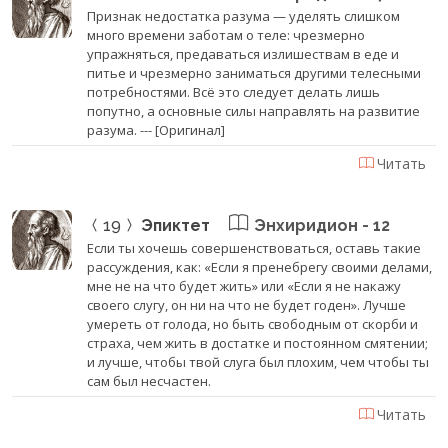
Признак недостатка разума — уделять слишком
много времени заботам о теле: чрезмерно
упражняться, предаваться излишествам в еде и
питье и чрезмерно заниматься другими телесными
потребностями. Всё это следует делать лишь
попутно, а основные силы направлять на развитие
разума. --- [Оригинал]
Читать
19
Эпиктет
Энхиридион - 12
Если ты хочешь совершенствоваться, оставь такие
рассуждения, как: «Если я пренебрегу своими делами,
мне не на что будет жить» или «Если я не накажу
своего слугу, он ни на что не будет годен». Лучше
умереть от голода, но быть свободным от скорби и
страха, чем жить в достатке и постоянном смятении;
и лучше, чтобы твой слуга был плохим, чем чтобы ты
сам был несчастен.
Читать