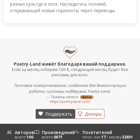
разных культур и эпох. Насладитесь поэзией,
открывающей новые горизонты через переводы.
Poetry-Land живёт благодаря вашей поддержке.
Если за месяц соберём 100 €, следующий месяц будет без
рекламы для всех.
Тестовое пожертвование, созданное для демонстрации
Поддерживаю тех, кто помогает отличать правду от
обмана. Проверьте Fake Checker KI+ — возможно, однажды он
работы системы поддержки Poetry-Land.
убережёт вас от мошенника.
— Пример записи
bronze
https://poetry-land.com/
— urban-kid
gold
https://urban-kid.de/
Поддержать
Доноры
Авторов
Произведений
Посетителей