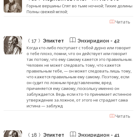
Горные вершины Спят во тьме ночной; Тихие долины
Полны свежей мглой;
Читать
17
Эпиктет
Энхиридион - 42
Когда кто-либо поступает с тобой дурно или говорит
о тебе плохо, помни, что он действует или говорит
так потому, что ему самому кажется это правильным.
Человек не может следовать тому, что кажется
правильным тебе, — он может следовать лишь тому,
что кажется правильным ему самому. Поэтому, если
он судит по ложным представлениям, вред
причиняется ему самому, поскольку именно он
заблуждается. Ведь если кто-то принимает истинное
утверждение за ложное, от этого не страдает сама
истина — заблужд
Читать
18
Эпиктет
Энхиридион - 41