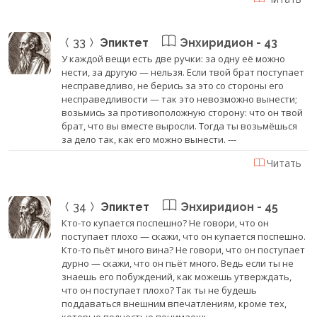
33
Эпиктет
Энхиридион - 43
У каждой вещи есть две ручки: за одну её можно
нести, за другую — нельзя. Если твой брат поступает
несправедливо, не берись за это со стороны его
несправедливости — так это невозможно вынести;
возьмись за противоположную сторону: что он твой
брат, что вы вместе выросли. Тогда ты возьмёшься
за дело так, как его можно вынести. ---
Читать
34
Эпиктет
Энхиридион - 45
Кто-то купается поспешно? Не говори, что он
поступает плохо — скажи, что он купается поспешно.
Кто-то пьёт много вина? Не говори, что он поступает
дурно — скажи, что он пьёт много. Ведь если ты не
знаешь его побуждений, как можешь утверждать,
что он поступает плохо? Так ты не будешь
поддаваться внешним впечатлениям, кроме тех,
которые полностью понимаешь.