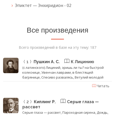
Эпиктет — Энхиридион - 02
Все произведения
Всего произведений в базе на эту тему: 187
1
Пушкин А. С.
К Лицинию
(с латинского) Лициний, зришь ли ты? на быстрой
колеснице, Увенчан лаврами, в блестящей
багрянице, Спесиво развалясь, Ветулий молодой
Читать
2
Киплинг Р.
Серые глаза —
рассвет
Серые глаза — рассвет, Пароходная сирена, Дождь,