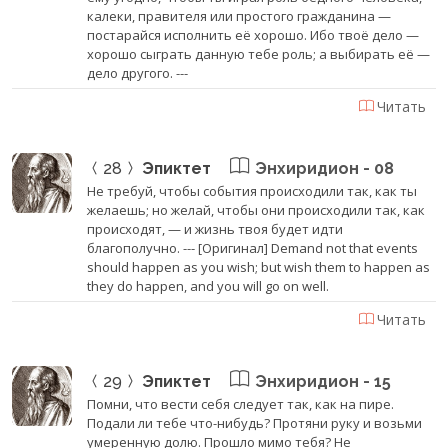
калеки, правителя или простого гражданина —
постарайся исполнить её хорошо. Ибо твоё дело —
хорошо сыграть данную тебе роль; а выбирать её —
дело другого. ---
Читать
28
Эпиктет
Энхиридион - 08
Не требуй, чтобы события происходили так, как ты
желаешь; но желай, чтобы они происходили так, как
происходят, — и жизнь твоя будет идти
благополучно. --- [Оригинал] Demand not that events
should happen as you wish; but wish them to happen as
they do happen, and you will go on well.
Читать
29
Эпиктет
Энхиридион - 15
Помни, что вести себя следует так, как на пире.
Подали ли тебе что-нибудь? Протяни руку и возьми
умеренную долю. Прошло мимо тебя? Не