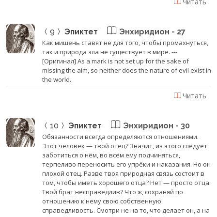
Читать
9
Эпиктет
Энхиридион - 27
Как мишень ставят не для того, чтобы промахнуться,
так и природа зла не существует в мире. ---
[Оригинал] As a mark is not set up for the sake of
missing the aim, so neither does the nature of evil exist in
the world.
Читать
10
Эпиктет
Энхиридион - 30
Обязанности всегда определяются отношениями.
Этот человек — твой отец? Значит, из этого следует:
заботиться о нём, во всём ему подчиняться,
терпеливо переносить его упрёки и наказания. Но он
плохой отец. Разве твоя природная связь состоит в
том, чтобы иметь хорошего отца? Нет — просто отца.
Твой брат несправедлив? Что ж, сохраняй по
отношению к нему свою собственную
справедливость. Смотри не на то, что делает он, а на