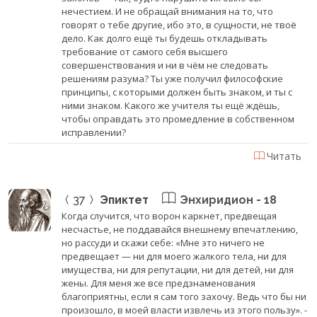
нечестием. И не обращай внимания на то, что
говорят о тебе другие, ибо это, в сущности, не твоё
дело. Как долго ещё ты будешь откладывать
требование от самого себя высшего
совершенствования и ни в чём не следовать
решениям разума? Ты уже получил философские
принципы, с которыми должен быть знаком, и ты с
ними знаком. Какого же учителя ты ещё ждёшь,
чтобы оправдать это промедление в собственном
исправлении?
Читать
37
Эпиктет
Энхиридион - 18
Когда случится, что ворон каркнет, предвещая
несчастье, не поддавайся внешнему впечатлению,
но рассуди и скажи себе: «Мне это ничего не
предвещает — ни для моего жалкого тела, ни для
имущества, ни для репутации, ни для детей, ни для
жены. Для меня же все предзнаменования
благоприятны, если я сам того захочу. Ведь что бы ни
произошло, в моей власти извлечь из этого пользу». -