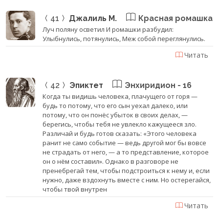
41
Джалиль М.
Красная ромашка
Луч поляну осветил И ромашки разбудил:
Улыбнулись, потянулись, Меж собой переглянулись.
Читать
42
Эпиктет
Энхиридион - 16
Когда ты видишь человека, плачущего от горя —
будь то потому, что его сын уехал далеко, или
потому, что он понёс убыток в своих делах, —
берегись, чтобы тебя не увлекло кажущееся зло.
Различай и будь готов сказать: «Этого человека
ранит не само событие — ведь другой мог бы вовсе
не страдать от него, — а то представление, которое
он о нём составил». Однако в разговоре не
пренебрегай тем, чтобы подстроиться к нему и, если
нужно, даже вздохнуть вместе с ним. Но остерегайся,
чтобы твой внутрен
Читать