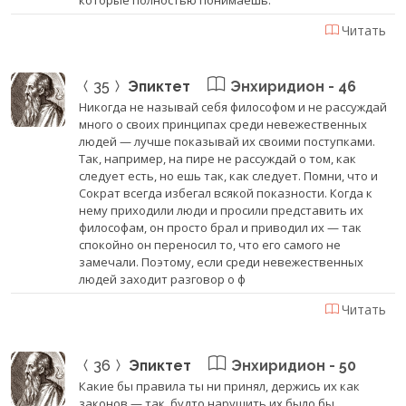
Читать
35
Эпиктет
Энхиридион - 46
Никогда не называй себя философом и не рассуждай
много о своих принципах среди невежественных
людей — лучше показывай их своими поступками.
Так, например, на пире не рассуждай о том, как
следует есть, но ешь так, как следует. Помни, что и
Сократ всегда избегал всякой показности. Когда к
нему приходили люди и просили представить их
философам, он просто брал и приводил их — так
спокойно он переносил то, что его самого не
замечали. Поэтому, если среди невежественных
людей заходит разговор о ф
Читать
36
Эпиктет
Энхиридион - 50
Какие бы правила ты ни принял, держись их как
законов — так, будто нарушить их было бы