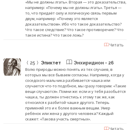
«Мы не должны лгать». Вторая — это доказательства,
например: «Почему мы не должны лгать». Третья —
то, что придаёт силу и логическую связь первым
двум, например: «Почему это является
доказательством». Ибо что такое доказательство?
Что такое следствие? Что такое противоречие? Что
такое истина? Что такое ложь?
Читать
25
Эпиктет
Энхиридион - 26
Волю природы можно понять из тех случаев, в
которых мы все бываем согласны. Например, когда у
соседского мальчика разбивается чашка или
случается что-то подобное, мы сразу говорим: «Такие
вещи случаются». Помни же: если и у тебя разобьётся
чашка, ты должен отнестись к этому так же, как
относился к разбитой чашке другого. Теперь
применяй это и к более важным вещам. Умер
ребёнок или жена у другого человека? Каждый
скажет: «Такова участь смертных».
Читать