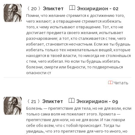
20
Эпиктет
Энхиридион - 02
Помни, что желание стремится к достижению того,
чего желают; а отвращение стремится избежать
того, к чему испытывают отвращение. Тот, кто не
достигает предмета своего желания, испытывает
разочарование; а тот, кто сталкивается с тем, чего
избегает, становится несчастным. Если же ты будешь
избегать только тех нежелательных вещей, которые
находятся в твоей власти, то никогда не столкнёшься
с тем, чего избегал. Но если ты будешь избегать
болезни, смерти или бедности, то подвергнешься
опасности ст
Читать
21
Эпиктет
Энхиридион - 09
Болезнь — препятствие для тела, но не для воли, если
только сама воля не пожелает этого. Хромота —
препятствие для ноги, но не для воли. И так говори
себе обо всём, что с тобой происходит. Тогда ты
увидишь, что это препятствие для чего-то иного, но