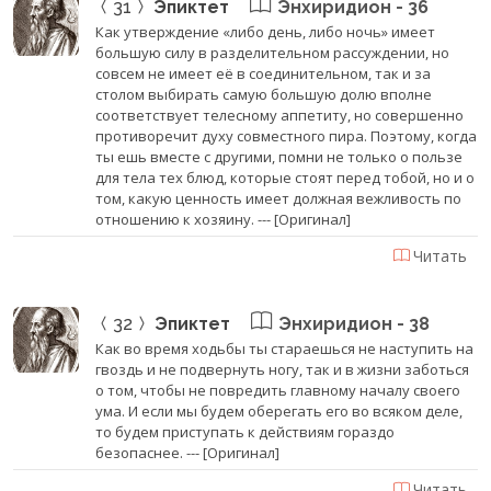
31
Эпиктет
Энхиридион - 36
Как утверждение «либо день, либо ночь» имеет
большую силу в разделительном рассуждении, но
совсем не имеет её в соединительном, так и за
столом выбирать самую большую долю вполне
соответствует телесному аппетиту, но совершенно
противоречит духу совместного пира. Поэтому, когда
ты ешь вместе с другими, помни не только о пользе
для тела тех блюд, которые стоят перед тобой, но и о
том, какую ценность имеет должная вежливость по
отношению к хозяину. --- [Оригинал]
Читать
32
Эпиктет
Энхиридион - 38
Как во время ходьбы ты стараешься не наступить на
гвоздь и не подвернуть ногу, так и в жизни заботься
о том, чтобы не повредить главному началу своего
ума. И если мы будем оберегать его во всяком деле,
то будем приступать к действиям гораздо
безопаснее. --- [Оригинал]
Читать