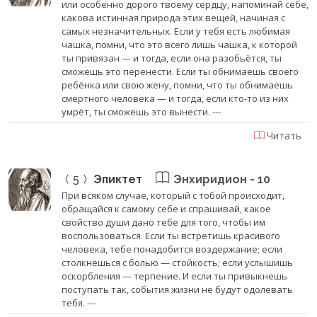
или особенно дорого твоему сердцу, напоминай себе,
какова истинная природа этих вещей, начиная с
самых незначительных. Если у тебя есть любимая
чашка, помни, что это всего лишь чашка, к которой
ты привязан — и тогда, если она разобьётся, ты
сможешь это перенести. Если ты обнимаешь своего
ребёнка или свою жену, помни, что ты обнимаешь
смертного человека — и тогда, если кто-то из них
умрёт, ты сможешь это вынести. ---
Читать
5
Эпиктет
Энхиридион - 10
При всяком случае, который с тобой происходит,
обращайся к самому себе и спрашивай, какое
свойство души дано тебе для того, чтобы им
воспользоваться. Если ты встретишь красивого
человека, тебе понадобится воздержание; если
столкнёшься с болью — стойкость; если услышишь
оскорбления — терпение. И если ты привыкнешь
поступать так, события жизни не будут одолевать
тебя. ---