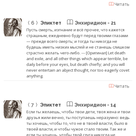
Читать
6
Эпиктет
Энхиридион - 21
Пусть смерть, изгнание и всё прочее, что кажется
страшным, ежедневно будут перед твоими глазами
— прежде всего смерть; и тогда ты никогда не
будешь иметь низких мыслей и не станешь слишком
страстно желать чего-либо. --- [Оригинал] Let death
and exile, and all other things which appear terrible, be
daily before your eyes, but death chiefly; and you will
never entertain an abject thought, nor too eagerly covet
anything.
Читать
7
Эпиктет
Энхиридион - 14
Если ты желаешь, чтобы твои дети, твоя жена и твои
друзья жили вечно, ты поступаешь неразумно: ведь
ты хочешь, чтобы то, что не в твоей власти, было в
твоей власти, и чтобы чужое стало твоим. Так же и
если ты хочешь, чтобы твой слуга никогда не