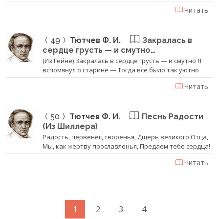
Читать
49
Тютчев Ф. И.
Закралась в
сердце грусть — и смутно…
(Из Гейне) Закралась в сердце грусть — и смутно Я
вспомянул о старине — Тогда все было так уютно
Читать
50
Тютчев Ф. И.
Песнь Радости
(Из Шиллера)
Радость, первенец творенья, Дщерь великого Отца,
Мы, как жертву прославленья, Предаем тебе сердца!
Читать
1
2
3
4