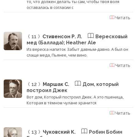
то, что должен делать ты сам, чтобы твоя воля
оставалась в согласии с
Читать
11
Стивенсон Р. Л.
Вересковый
мед (Баллада); Heather Ale
Из вереска напиток Забыт давным-давно. А был он
слаще меда, Пьянее, чем вино.
Читать
12
Маршак С.
Дом, который
построил Джек
Вот дом, Который построил Джек. А это пшеница,
Которая в тёмном чулане хранится
Читать
13
Чуковский К.
Робин Бобин