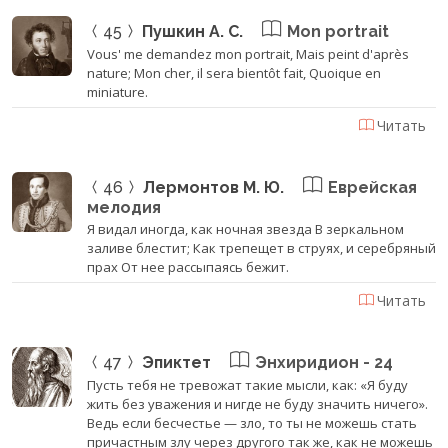
45
Пушкин А. С.
Mon portrait
Vous' me demandez mon portrait, Mais peint d'après
nature; Mon cher, il sera bientôt fait, Quoique en
miniature.
Читать
46
Лермонтов М. Ю.
Еврейская
мелодия
Я видал иногда, как ночная звезда В зеркальном
заливе блестит; Как трепещет в струях, и серебряный
прах От нее рассыпаясь бежит.
Читать
47
Эпиктет
Энхиридион - 24
Пусть тебя не тревожат такие мысли, как: «Я буду
жить без уважения и нигде не буду значить ничего».
Ведь если бесчестье — зло, то ты не можешь стать
причастным злу через другого так же, как не можешь