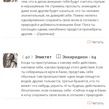
тем, что в делах внешних тебя будут считать глупым
и неразумным. Не стремись прослыть знающим; и
даже если другим будет казаться, что ты человек
значительный, не доверяй себе. Помни: нелегко
одновременно сохранять свою волю в согласии с
природой и добиваться внешних благ. Пока ты
поглощён одним, неизбежно придётся пренебречь
другим. --- [Оригинал]
Читать
40
Эпиктет
Энхиридион - 04
Когда ты приступаешь к какому-либо действию,
напомни себе, какова природа этого действия. Если
ты собираешься идти в баню, представь себе
обычные там происшествия: одни люди плещутся
водой, другие толкаются, третьи бранятся, кто-то
может что-нибудь украсть. И ты будешь действовать
безопаснее, если скажешь себе: «Сейчас я иду в баню
и хочу сохранить свою волю в согласии с природой».
Читать