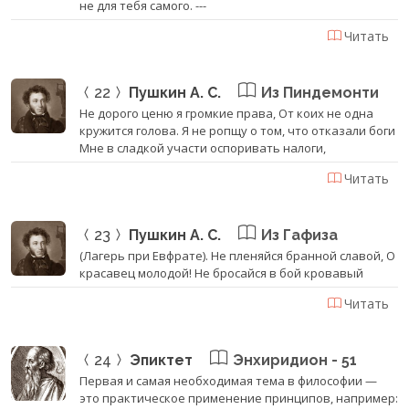
не для тебя самого. ---
Читать
22
Пушкин А. С.
Из Пиндемонти
Не дорого ценю я громкие права, От коих не одна
кружится голова. Я не ропщу о том, что отказали боги
Мне в сладкой участи оспоривать налоги,
Читать
23
Пушкин А. С.
Из Гафиза
(Лагерь при Евфрате). Не пленяйся бранной славой, О
красавец молодой! Не бросайся в бой кровавый
Читать
24
Эпиктет
Энхиридион - 51
Первая и самая необходимая тема в философии —
это практическое применение принципов, например: