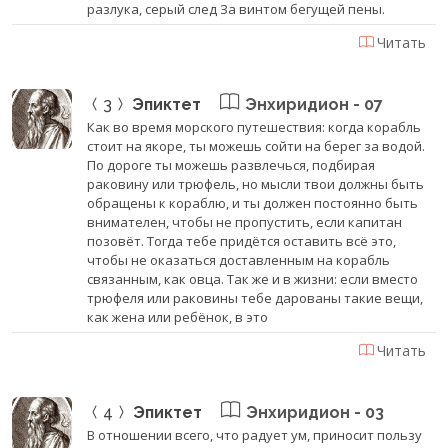
разлука, серый след За винтом бегущей пены.
Читать
3
Эпиктет
Энхиридион - 07
Как во время морского путешествия: когда корабль
стоит на якоре, ты можешь сойти на берег за водой.
По дороге ты можешь развлечься, подбирая
раковину или трюфель, но мысли твои должны быть
обращены к кораблю, и ты должен постоянно быть
внимателен, чтобы не пропустить, если капитан
позовёт. Тогда тебе придётся оставить всё это,
чтобы не оказаться доставленным на корабль
связанным, как овца. Так же и в жизни: если вместо
трюфеля или раковины тебе дарованы такие вещи,
как жена или ребёнок, в это
Читать
4
Эпиктет
Энхиридион - 03
В отношении всего, что радует ум, приносит пользу