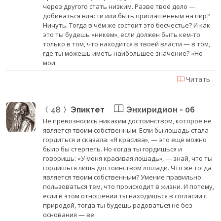
через другого стать низким. Разве твоё дело —
добиваться власти или быть приглашённым на пир?
Ничуть. Тогда в чём же состоит это бесчестье? И как
это ты будешь «никем», если должен быть кем-то
только в том, что находится в твоей власти — в том,
где ты можешь иметь наибольшее значение? «Но
мои
Читать
48
Эпиктет
Энхиридион - 06
Не превозносись никаким достоинством, которое не
является твоим собственным. Если бы лошадь стала
гордиться и сказала: «Я красива», — это ещё можно
было бы стерпеть. Но когда ты гордишься и
говоришь: «У меня красивая лошадь», — знай, что ты
гордишься лишь достоинством лошади. Что же тогда
является твоим собственным? Умение правильно
пользоваться тем, что происходит в жизни. И потому,
если в этом отношении ты находишься в согласии с
природой, тогда ты будешь радоваться не без
основания — ве