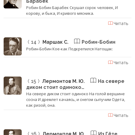
Барабек
Робин Бобин Барабек Скушал сорок человек, И
корову, и быка, И кривого мясника.
Читать
14
Маршак С.
Робин-Бобин
Робин-Бобин Кое-как Подкрепился Натощак:
Читать
15
Лермонтов М. Ю.
На севере
диком стоит одиноко…
На севере диком стоит одиноко На голой вершине
сосна И дремлет качаясь, и снегом сыпучим Одета,
как ризой, она.
Читать
16
Лермонтов М. Ю.
Из Гёте