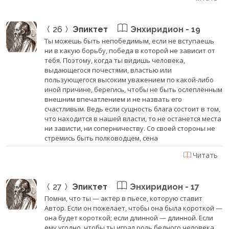
26
Эпиктет
Энхиридион - 19
Ты можешь быть непобедимым, если не вступаешь
ни в какую борьбу, победа в которой не зависит от
тебя. Поэтому, когда ты видишь человека,
выдающегося почестями, властью или
пользующегося высоким уважением по какой-либо
иной причине, берегись, чтобы не быть ослеплённым
внешним впечатлением и не назвать его
счастливым. Ведь если сущность блага состоит в том,
что находится в нашей власти, то не останется места
ни зависти, ни соперничеству. Со своей стороны не
стремись быть полководцем, сена
Читать
27
Эпиктет
Энхиридион - 17
Помни, что ты — актёр в пьесе, которую ставит
Автор. Если он пожелает, чтобы она была короткой —
она будет короткой; если длинной — длинной. Если
ему угодно, чтобы ты играл роль бедного человека,