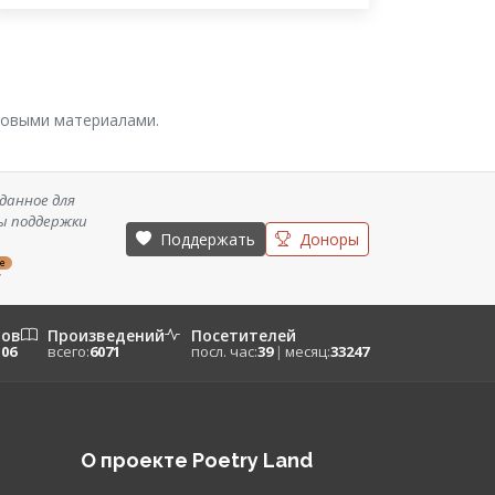
 новыми материалами.
данное для
ы поддержки
Поддержать
Доноры
ze
/
ров
Произведений
Посетителей
106
всего:
6071
посл. час:
39
|
месяц:
33247
О проекте Poetry Land