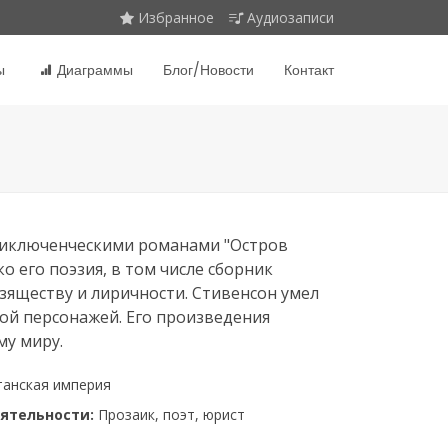
Избранное
Аудиозаписи
ы
Диаграммы
Блог/Новости
Контакт
приключенческими романами "Остров
о его поэзия, в том числе сборник
изяществу и лиричности. Стивенсон умел
ой персонажей. Его произведения
му миру.
танская империя
ятельности:
Прозаик, поэт, юрист