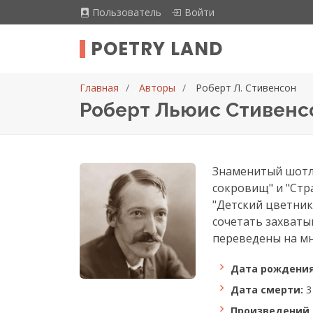
Пользователь
Войти
POETRY LAND
Главная
Авторы
Роберт Л. Стивенсон
Роберт Льюис Стивенсо
Знаменитый шотла
сокровищ" и "Стр
"Детский цветник
сочетать захваты
переведены на мн
Дата рождения
Дата смерти:
3
Произведений 