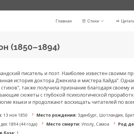
Главная
Стихи
Цитат
н (1850–1894)
ндский писатель и поэт. Наиболее известен своими 
анная история доктора Джекила и мистера Хайда". Однак
 стихов", также получила признание благодаря своему 
вающие сюжеты с глубокой психологической проработк
огие языки и продолжают восхищать читателей по все
:
13 ноя 1850
Место рождения:
Эдинбург, Шотландия, Бри
 дек 1894 (44 года)
Место смерти:
Уполу, Самоа
Род де
в базе:
1