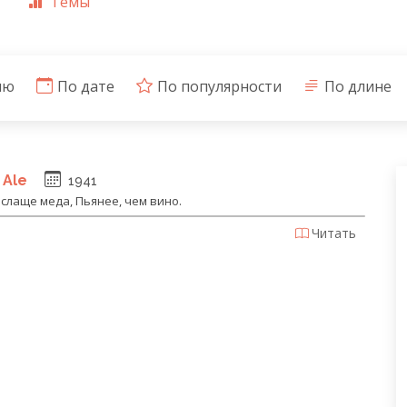
Темы
ию
По дате
По популярности
По длине
 Ale
1941
слаще меда, Пьянее, чем вино.
Читать