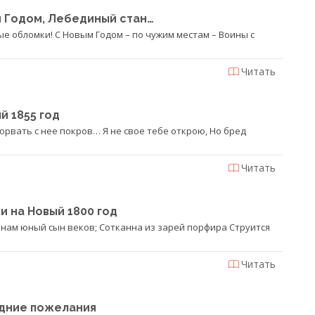
 Годом, Лебединый стан…
е обломки! С Новым Годом – по чужим местам – Воины с
Читать
й 1855 год
орвать с нее покров… Я не свое тебе открою, Но бред
Читать
и на Новый 1800 год
 нам юный сын веков; Сотканна из зарей порфира Струится
Читать
дние пожелания