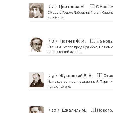
7
Цветаева М.
С Новым
С Новым Годом, Лебединый стан! Славны
котомкой!
8
Тютчев Ф. И.
На новы
Стоим мы слепо пред Судьбою, Не нам с
пророческий духов…
9
Жуковский В. А.
Стих
Из недра вечности рожденный, Парит к
на плечах его;
10
Джалиль М.
Нового