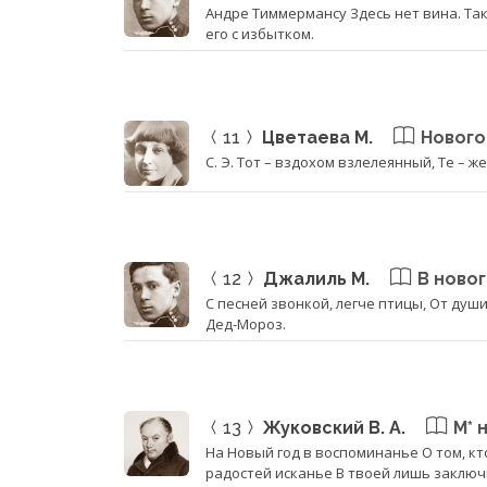
Андре Тиммермансу Здесь нет вина. Так
его с избытком.
11
Цветаева М.
Нового
С. Э. Тот – вздохом взлелеянный, Те – ж
12
Джалиль М.
В ново
С песней звонкой, легче птицы, От души
Дед-Мороз.
13
Жуковский В. А.
М* 
На Новый год в воспоминанье О том, кто
радостей исканье В твоей лишь заключи