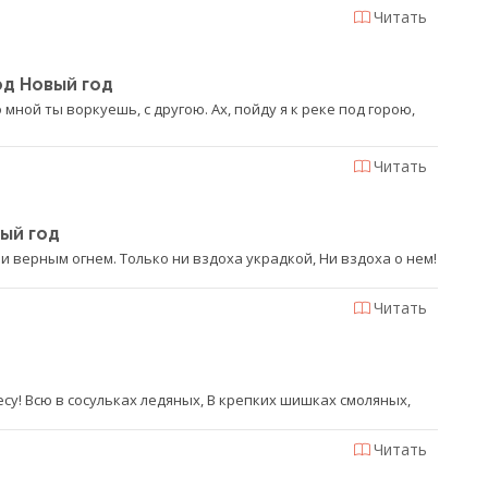
Читать
од Новый год
 мной ты воркуешь, с другою. Ах, пойду я к реке под горою,
Читать
ый год
 верным огнем. Только ни вздоха украдкой, Ни вздоха о нем!
Читать
есу! Всю в сосульках ледяных, В крепких шишках смоляных,
Читать