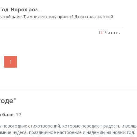
Год. Ворох роз…
огатой раме. Ты мне ленточку принес? Дэзи стала знатной
Читать
1
годе"
 базе:
17
у новогодних стихотворений, которые передают радость и волш
мние чудеса, праздничное настроение и надежды на новый год.