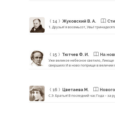
14
Жуковский В. А.
Сти
1. Друзья! я восемьсот, Увы! тринадеся
15
Тютчев Ф. И.
На нов
Уже великое небесное светило, Лиюще 
свершило И в ново поприще в величии 
16
Цветаева М.
Новог
С.Э. Братья! В последний час Года – за 