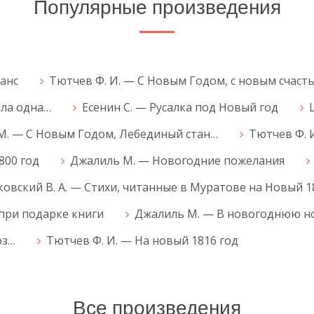
Популярные произведения
анс
Тютчев Ф. И. — С Новым Годом, с новым счаст
ила одна…
Есенин С. — Русалка под Новый год
М. — С Новым Годом, Лебединый стан…
Тютчев Ф. 
800 год
Джалиль М. — Новогодние пожелания
ковский В. А. — Стихи, читанные в Муратове на Новый 1
 при подарке книги
Джалиль М. — В новогоднюю н
оз…
Тютчев Ф. И. — На новый 1816 год
Все произведения