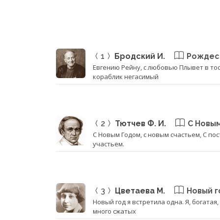
1
Бродский И.
Рождес
Евгению Рейну, с любовью Плывет в то
кораблик негасимый
2
Тютчев Ф. И.
С Новым
С Новым Годом, с новым счастьем, С по
участьем.
3
Цветаева М.
Новый г
Новый год я встретила одна. Я, богатая,
много сжатых