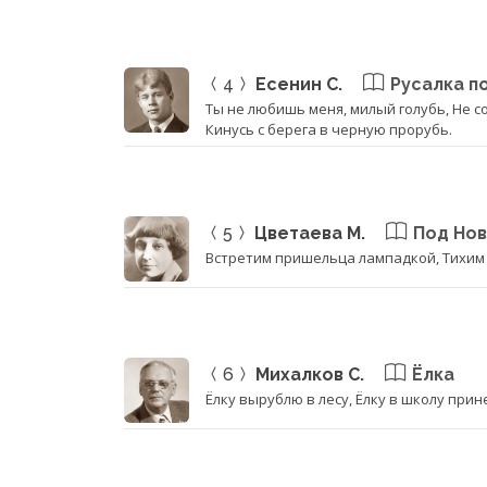
4
Есенин С.
Русалка п
Ты не любишь меня, милый голубь, Не со
Кинусь с берега в черную прорубь.
5
Цветаева М.
Под Нов
Встретим пришельца лампадкой, Тихим и
6
Михалков С.
Ёлка
Ёлку вырублю в лесу, Ёлку в школу прин