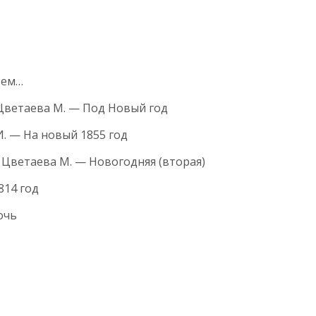
ьем…
Цветаева М. — Под Новый год
И. — На новый 1855 год
Цветаева М. — Новогодняя (вторая)
814 год
очь