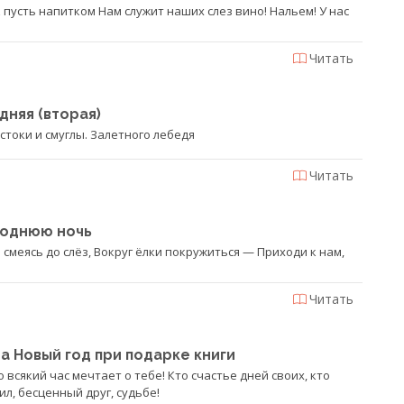
 пусть напитком Нам служит наших слез вино! Нальем! У нас
Читать
дняя (вторая)
естоки и смуглы. Залетного лебедя
Читать
годнюю ночь
 смеясь до слёз, Вокруг ёлки покружиться — Приходи к нам,
Читать
на Новый год при подарке книги
 всякий час мечтает о тебе! Кто счастье дней своих, кто
л, бесценный друг, судьбе!