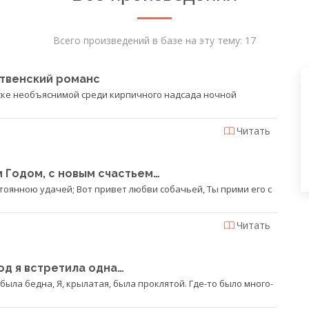
Всего произведений в базе на эту тему: 17
твенский романс
ске необъяснимой среди кирпичного надсада ночной
Читать
 Годом, с новым счастьем…
стоянною удачей; Вот привет любви собачьей, Ты прими его с
Читать
од я встретила одна…
 была бедна, Я, крылатая, была проклятой. Где-то было много-