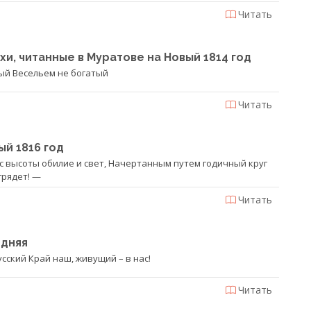
Читать
хи, читанные в Муратове на Новый 1814 год
тый Весельем не богатый
Читать
ый 1816 год
с высоты обилие и свет, Начертанным путем годичный круг
грядет! —
Читать
одняя
русский Край наш, живущий – в нас!
Читать