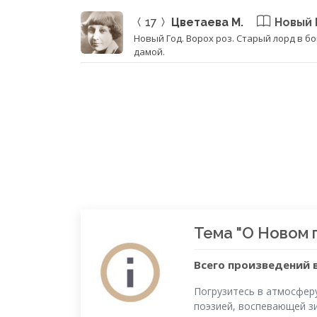
17
Цветаева М.
Новый 
Новый Год. Ворох роз. Старый лорд в б
дамой.
Тема "О Новом 
Всего произведений в
Погрузитесь в атмосфер
поэзией, воспевающей зи