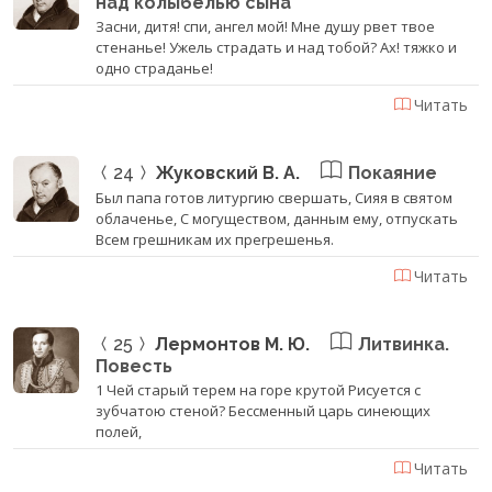
над колыбелью сына
Засни, дитя! спи, ангел мой! Мне душу рвет твое
стенанье! Ужель страдать и над тобой? Ах! тяжко и
одно страданье!
Читать
24
Жуковский В. А.
Покаяние
Был папа готов литургию свершать, Сияя в святом
облаченье, С могуществом, данным ему, отпускать
Всем грешникам их прегрешенья.
Читать
25
Лермонтов М. Ю.
Литвинка.
Повесть
1 Чей старый терем на горе крутой Рисуется с
зубчатою стеной? Бессменный царь синеющих
полей,
Читать