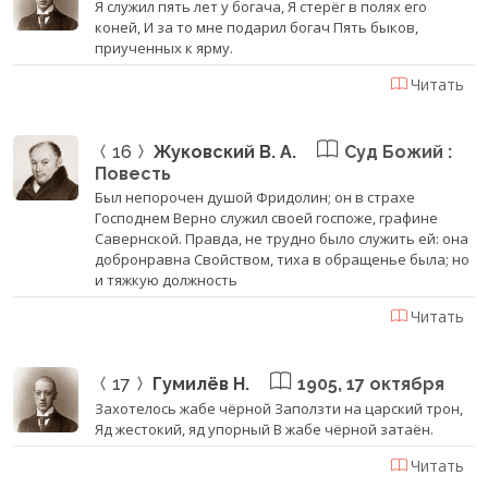
Я служил пять лет у богача, Я стерёг в полях его
коней, И за то мне подарил богач Пять быков,
приученных к ярму.
Читать
16
Жуковский В. А.
Суд Божий :
Повесть
Был непорочен душой Фридолин; он в страхе
Господнем Верно служил своей госпоже, графине
Савернской. Правда, не трудно было служить ей: она
добронравна Свойством, тиха в обращенье была; но
и тяжкую должность
Читать
17
Гумилёв Н.
1905, 17 октября
Захотелось жабе чёрной Заползти на царский трон,
Яд жестокий, яд упорный В жабе чёрной затаён.
Читать