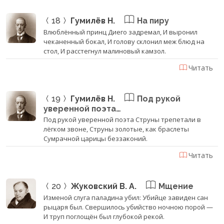
18
Гумилёв Н.
На пиру
Влюблённый принц Диего задремал, И выронил
чеканенный бокал, И голову склонил меж блюд на
стол, И расстегнул малиновый камзол.
Читать
19
Гумилёв Н.
Под рукой
уверенной поэта…
Под рукой уверенной поэта Струны трепетали в
лёгком звоне, Струны золотые, как браслеты
Сумрачной царицы беззаконий.
Читать
20
Жуковский В. А.
Мщение
Изменой слуга паладина убил: Убийце завиден сан
рыцаря был. Свершилось убийство ночною порой —
И труп поглощён был глубокой рекой.