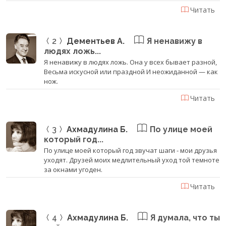
Читать
2
Дементьев А.
Я ненавижу в
людях ложь...
Я ненавижу в людях ложь. Она у всех бывает разной,
Весьма искусной или праздной И неожиданной — как
нож.
Читать
3
Ахмадулина Б.
По улице моей
который год...
По улице моей который год звучат шаги - мои друзья
уходят. Друзей моих медлительный уход той темноте
за окнами угоден.
Читать
4
Ахмадулина Б.
Я думала, что ты