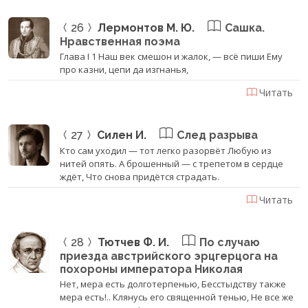
26
Лермонтов М. Ю.
Сашка.
Нравственная поэма
Глава I 1 Наш век смешон и жалок, — всё пиши Ему
про казни, цепи да изгнанья,
Читать
27
Силен И.
След разрыва
Кто сам уходил — тот легко разорвёт Любую из
нитей опять. А брошенный — с трепетом в сердце
ждёт, Что снова придётся страдать.
Читать
28
Тютчев Ф. И.
По случаю
приезда австрийского эрцгерцога на
похороны императора Николая
Нет, мера есть долготерпенью, Бесстыдству также
мера есть!.. Клянусь его священной тенью, Не все же