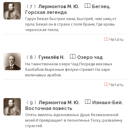
7
Лермонтов М. Ю.
Беглец.
Горская легенда
Гарун бежал быстрее лани, Быстрей, чем заяц от
орла; Бежал он в страхе с поля брани, Где кровь
черкесская текла;
Читать
8
Гумилёв Н.
Озеро чад
На таинственном озере Чад Посреди вековых
баобабов Вырезные фелуки стремят На заре
величавых арабов.
Читать
9
Лермонтов М. Ю.
Измаил-Бей.
Восточная повесть
Опять явилось вдохновенье Душе безжизненной
моей И превращает в песнопенье Тоску, развалину
страстей.