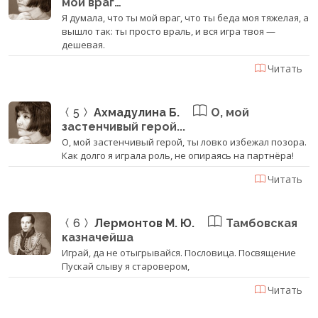
мой враг…
Я думала, что ты мой враг, что ты беда моя тяжелая, а
вышло так: ты просто враль, и вся игра твоя —
дешевая.
Читать
5
Ахмадулина Б.
О, мой
застенчивый герой...
О, мой застенчивый герой, ты ловко избежал позора.
Как долго я играла роль, не опираясь на партнёра!
Читать
6
Лермонтов М. Ю.
Тамбовская
казначейша
Играй, да не отыгрывайся. Пословица. Посвящение
Пускай слыву я старовером,
Читать