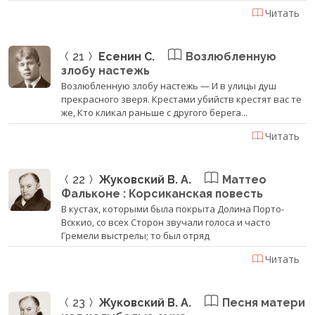
Читать
21
Есенин С.
Возлюбленную
злобу настежь
Возлюбленную злобу настежь — И в улицы душ
прекрасного зверя. Крестами убийств крестят вас те
же, Кто кликал раньше с другого берега...
Читать
22
Жуковский В. А.
Маттео
Фальконе : Корсиканская повесть
В кустах, которыми была покрыта Долина Порто-
Всккио, со всех Сторон звучали голоса и часто
Гремели выстрелы; то был отряд
Читать
23
Жуковский В. А.
Песня матери