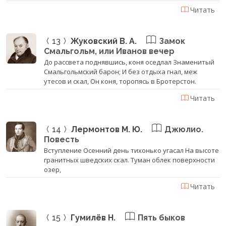
Читать
13
Жуковский В. А.
Замок
Смальгольм, или Иванов вечер
До рассвета поднявшись, коня оседлал Знаменитый
Смальгольмский барон; И без отдыха гнал, меж
утесов и скал, Он коня, торопясь в Бротерстон.
Читать
14
Лермонтов М. Ю.
Джюлио.
Повесть
Вступление Осенний день тихонько угасал На высоте
гранитных шведских скал. Туман облек поверхности
озер,
Читать
15
Гумилёв Н.
Пять быков