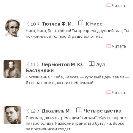
Читать
10
Тютчев Ф. И.
К Нисе
Ниса, Ниса, Бог с тобою! Ты презрела дружний глас, Ты
поклонников толпою Оградилася от нас.
Читать
11
Лермонтов М. Ю.
Аул
Бастунджи
Посвященье 1 Тебе, Кавказ, — суровый царь земли —
Я снова посвящаю стих небрежный:
Читать
12
Джалиль М.
Четыре цветка
Преграждая путь гремящим "тиграм", Ждут в овраге
пятеро солдат; Разложив гранаты и бутылки, Зорко
за противником следят.