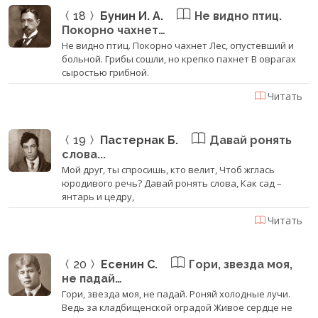
18
Бунин И. А.
Не видно птиц.
Покорно чахнет…
Не видно птиц. Покорно чахнет Лес, опустевший и
больной. Грибы сошли, но крепко пахнет В оврагах
сыростью грибной.
Читать
19
Пастернак Б.
Давай ронять
слова...
Мой друг, ты спросишь, кто велит, Чтоб жглась
юродивого речь? Давай ронять слова, Как сад –
янтарь и цедру,
Читать
20
Есенин С.
Гори, звезда моя,
не падай…
Гори, звезда моя, не падай. Роняй холодные лучи.
Ведь за кладбищенской оградой Живое сердце не