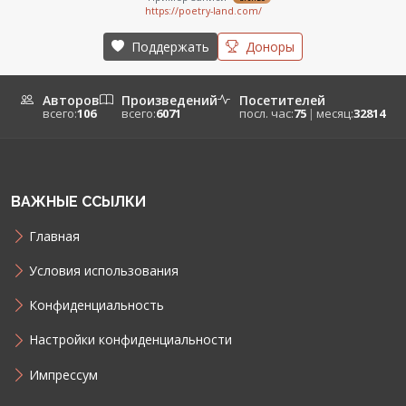
https://poetry-land.com/
— urban-kid
gold
https://urban-kid.de/
Поддержать
Доноры
Авторов
Произведений
Посетителей
всего:
106
всего:
6071
посл. час:
75
|
месяц:
32814
ВАЖНЫЕ ССЫЛКИ
Главная
Условия использования
Конфиденциальность
Настройки конфиденциальности
Импрессум