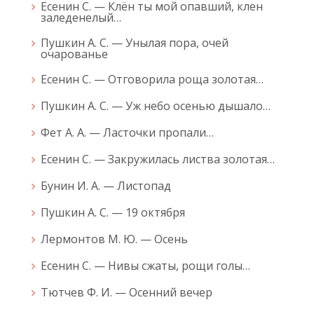
Есенин С. — Клён ты мой опавший, клен
заледенелый…
Пушкин А. С. — Унылая пора, очей
очарованье
Есенин С. — Отговорила роща золотая…
Пушкин А. С. — Уж небо осенью дышало…
Фет А. А. — Ласточки пропали…
Есенин С. — Закружилась листва золотая…
Бунин И. А. — Листопад
Пушкин А. С. — 19 октября
Лермонтов М. Ю. — Осень
Есенин С. — Нивы сжаты, рощи голы…
Тютчев Ф. И. — Осенний вечер