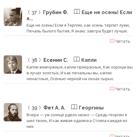
37
Грубин Ф.
Еще не осень! Если
я...
Еще не осень! Если я Терплю, как осень терпит лужи,
Печаль былого бытия, Я знаю: завтра будет лучше.
Читать
38
Есенин С.
Капли
Капли жемчужные, капли прекрасные, Как хороши вы
в лучах золотых, И как печальны вы, капли
ненастные, Осенью черной на окнах сырых.
Читать
39
Фет А. А.
Георгины
Вчера — уж солнце рдело низко — Средь георгин я
шел твоих, И как живая одалиска Стояла каждая из
них.
Читать