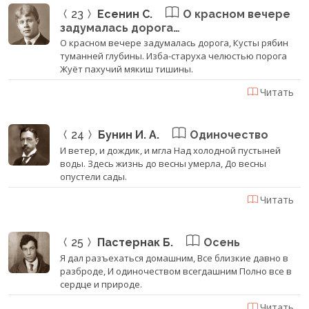
23
Есенин С.
О красном вечере
задумалась дорога…
О красном вечере задумалась дорога, Кусты рябин
туманней глубины. Изба-старуха челюстью порога
Жуёт пахучий мякиш тишины.
Читать
24
Бунин И. А.
Одиночество
И ветер, и дождик, и мгла ‎Над холодной пустыней
воды. Здесь жизнь до весны умерла, ‎До весны
опустели сады.
Читать
25
Пастернак Б.
Осень
Я дал разъехаться домашним, Все близкие давно в
разброде, И одиночеством всегдашним Полно все в
сердце и природе.
Читать