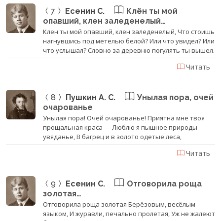
7
Есенин С.
Клён ты мой
опавший, клен заледенелый…
Клен ты мой опавший, клен заледенелый, Что стоишь
нагнувшись под метелью белой? Или что увидел? Или
что услышал? Словно за деревню погулять ты вышел.
Читать
8
Пушкин А. С.
Унылая пора, очей
очарованье
Унылая пора! Очей очарованье! Приятна мне твоя
прощальная краса — Люблю я пышное природы
увяданье, В багрец и в золото одетые леса,
Читать
9
Есенин С.
Отговорила роща
золотая…
Отговорила роща золотая Берёзовым, весёлым
языком, И журавли, печально пролетая, Уж не жалеют