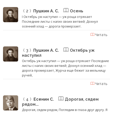
2
Пушкин А. С.
Осень
I Октябрь уж наступил — уж роща отряхает
Последние листы с нагих своих ветвей; Дохнул
осенний хлад — дорога промерзает.
Читать
3
Пушкин А. С.
Октябрь уж
наступил
Октябрь уж наступил — уж роща отряхает Последние
листы с нагих своих ветвей; Дохнул осенний хлад —
дорога промерзает, Журча еще бежит за мельницу
ручей,
Читать
4
Есенин С.
Дорогая, сядем
рядом...
Дорогая, сядем рядом, Поглядим в глаза друг другу. Я