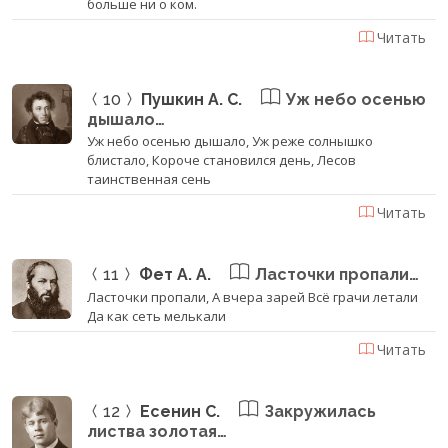
больше ни о ком.
Читать
10
Пушкин А. С.
Уж небо осенью
дышало…
Уж небо осенью дышало, Уж реже солнышко
блистало, Короче становился день, Лесов
таинственная сень
Читать
11
Фет А. А.
Ласточки пропали…
Ласточки пропали, А вчера зарей Всё грачи летали
Да как сеть мелькали
Читать
12
Есенин С.
Закружилась
листва золотая…