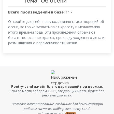
Тема "Об осени"
Всего произведений в базе:
117
Откройте для себя нашу коллекцию стихотворений об
осени, которые захватывают красоту и меланхолию
этого времени года. Эти произведения отражают
богатство осенних красок, прохладу уходящего лета и
размышления о переменчивости жизни.
Poetry-Land живёт благодаря вашей поддержке.
Если за месяц соберём 100 €, следующий месяц будет без
рекламы для всех.
Тестовое пожертвование, созданное для демонстрации
Поддерживаю тех, кто помогает отличать правду от
обмана. Проверьте Fake Checker KI+ — возможно, однажды он
работы системы поддержки Poetry-Land.
убережёт вас от мошенника.
— Пример записи
bronze