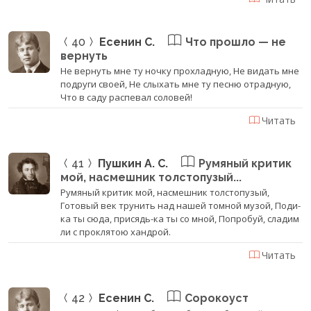
40
Есенин С.
Что прошло — не
вернуть
Не вернуть мне ту ночку прохладную, Не видать мне
подруги своей, Не слыхать мне ту песню отрадную,
Что в саду распевал соловей!
Читать
41
Пушкин А. С.
Румяный критик
мой, насмешник толстопузый...
Румяный критик мой, насмешник толстопузый,
Готовый век трунить над нашей томной музой, Поди-
ка ты сюда, присядь-ка ты со мной, Попробуй, сладим
ли с проклятою хандрой.
Читать
42
Есенин С.
Сорокоуст