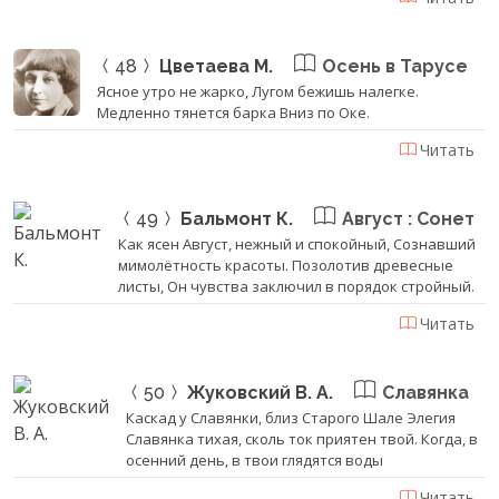
48
Цветаева М.
Осень в Тарусе
Ясное утро не жарко, Лугом бежишь налегке.
Медленно тянется барка Вниз по Оке.
Читать
49
Бальмонт К.
Август : Сонет
Как ясен Август, нежный и спокойный, Сознавший
мимолётность красоты. Позолотив древесные
листы, Он чувства заключил в порядок стройный.
Читать
50
Жуковский В. А.
Славянка
Каскад у Славянки, близ Старого Шале Элегия
Славянка тихая, сколь ток приятен твой. Когда, в
осенний день, в твои глядятся воды
Читать