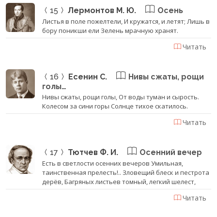
15
Лермонтов М. Ю.
Осень
Листья в поле пожелтели, И кружатся, и летят; Лишь в
бору поникши ели Зелень мрачную хранят.
Читать
16
Есенин С.
Нивы сжаты, рощи
голы…
Нивы сжаты, рощи голы, От воды туман и сырость.
Колесом за сини горы Солнце тихое скатилось.
Читать
17
Тютчев Ф. И.
Осенний вечер
Есть в светлости осенних вечеров Умильная,
таинственная прелесть!.. Зловещий блеск и пестрота
дерёв, Багряных листьев томный, легкий шелест,
Читать