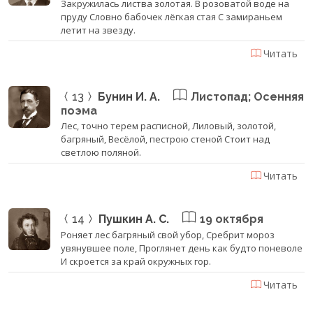
Закружилась листва золотая. В розоватой воде на
пруду Словно бабочек лёгкая стая С замираньем
летит на звезду.
Читать
13
Бунин И. А.
Листопад; Осенняя
поэма
Лес, точно терем расписной, Лиловый, золотой,
багряный, Весёлой, пестрою стеной Стоит над
светлою поляной.
Читать
14
Пушкин А. С.
19 октября
Роняет лес багряный свой убор, Сребрит мороз
увянувшее поле, Проглянет день как будто поневоле
И скроется за край окружных гор.
Читать