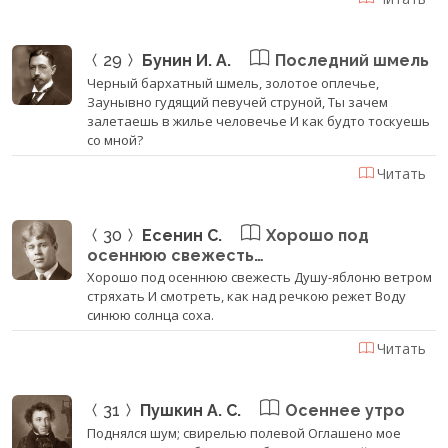
29
Бунин И. А.
Последний шмель
Черный бархатный шмель, золотое оплечье,
Заунывно гудящий певучей струной, Ты зачем
залетаешь в жилье человечье И как будто тоскуешь
со мной?
Читать
30
Есенин С.
Хорошо под
осеннюю свежесть…
Хорошо под осеннюю свежесть Душу-яблоню ветром
стряхать И смотреть, как над речкою режет Воду
синюю солнца соха.
Читать
31
Пушкин А. С.
Осеннее утро
Поднялся шум; свирелью полевой Оглашено мое