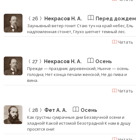
26
Некрасов Н. А.
Перед дождем
Заунывный ветер гонит Стаю туч на край небес, Ель
надломленная стонет, Глухо шепчет темный лес.
Читать
27
Некрасов Н. А.
Осень
Прежде — праздник деревенский, Нынче — осень
голодна; Нет конца печали женской, Не до пива и
вина.
Читать
28
Фет А. А.
Осень
Как грустны сумрачные дни Беззвучной осени и
хладной! Какой истомой безотрадной К нам в душу
просятся они!
Читать