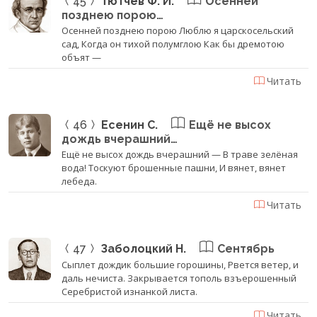
45
Тютчев Ф. И.
Осенней
позднею порою…
Осенней позднею порою Люблю я царскосельский
сад, Когда он тихой полумглою Как бы дремотою
объят —
Читать
46
Есенин С.
Ещё не высох
дождь вчерашний…
Ещё не высох дождь вчерашний — В траве зелёная
вода! Тоскуют брошенные пашни, И вянет, вянет
лебеда.
Читать
47
Заболоцкий Н.
Сентябрь
Сыплет дождик большие горошины, Рвется ветер, и
даль нечиста. Закрывается тополь взъерошенный
Серебристой изнанкой листа.
Читать