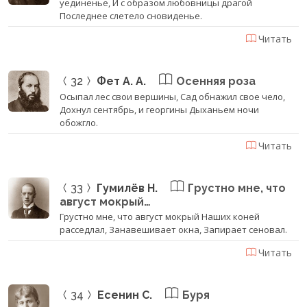
уединенье, И с образом любовницы драгой
Последнее слетело сновиденье.
Читать
32
Фет А. А.
Осенняя роза
Осыпал лес свои вершины, Сад обнажил свое чело,
Дохнул сентябрь, и георгины Дыханьем ночи
обожгло.
Читать
33
Гумилёв Н.
Грустно мне, что
август мокрый…
Грустно мне, что август мокрый Наших коней
расседлал, Занавешивает окна, Запирает сеновал.
Читать
34
Есенин С.
Буря