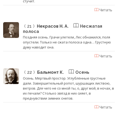
стучит.
Читать
21
Некрасов Н. А.
Несжатая
полоса
Поздняя осень. Грачи улетели, Лес обнажился, поля
опустели. Только не сжата полоска одна… Грустную
думу наводит она.
Читать
22
Бальмонт К.
Осень
Осень. Мёртвый простор. Углублённые грустные
дали. Завершительный ропот, шуршащих листвою,
ветров. Для чего не со мной ты, о, друг мой, в ночах, в
их печали? Столько звёзд в них сияет, в
предчувствии зимних снегов.
Читать