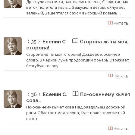
Дрогнули листочки, закачались клены, С золотистых
веток полетела пыль… Зашумели ветры, охнул лес
зеленый, Зашептался с эхом высохший ковыль…
Читать
35
Есенин С.
Сторона ль ты моя,
сторона!..
Сторона ль ты моя, сторона! Дождевое, осеннее
олово. В черной луже продрогший фонарь Отражает
безгубую голову.
Читать
36
Есенин С.
По-осеннему кычет
сова…
По-осеннему кычет сова Над раздольем дорожной
рани. Облетает моя голова, Куст волос золотистый
вянет.
Читать