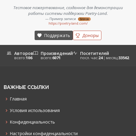
Тестовое пожертвование, созданное для демонстрации
работы системы поддержки Poetry-Land.
— Пример записи
bronze
https://poetry-land.com/
Поддержать
Доноры
Авторов
Произведений
Посетителей
всего:
106
всего:
6071
посл. час:
24
|
месяц:
33562
ВАЖНЫЕ ССЫЛКИ
Главная
Условия использования
Конфиденциальность
Настройки конфиденциальности