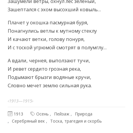
Зашумели ветры, охнул лес зеленый,

Зашептался с эхом высохший ковыль…
Плачет у окошка пасмурная буря,

Понагнулись ветлы к мутному стеклу

И качают ветки, голову понуря,

И с тоской угрюмой смотрят в полумглу…
А вдали, чернея, выползают тучи,

И ревет сердито грозная река,

Подымают брызги водяные кручи,

Словно мечет землю сильная рука.
‹1913—1915›
1913
Осень
Пейзаж
Природа
Серебряный век
Тоска, трагедия и скорбь