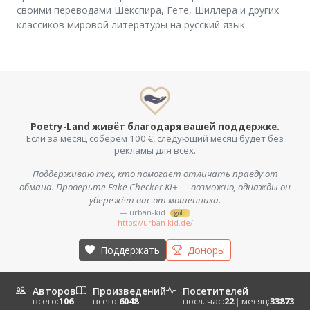
своими переводами Шекспира, Гете, Шиллера и других
классиков мировой литературы на русский язык.
Poetry-Land живёт благодаря вашей поддержке.
Если за месяц соберём 100 €, следующий месяц будет без
рекламы для всех.
Поддерживаю тех, кто помогает отличать правду от
обмана. Проверьте Fake Checker KI+ — возможно, однажды он
убережёт вас от мошенника.
— urban-kid
gold
https://urban-kid.de/
Поддержать
Доноры
Авторов
Произведений
Посетителей
всего:
106
всего:
6048
посл. час:
22
|
месяц:
33873