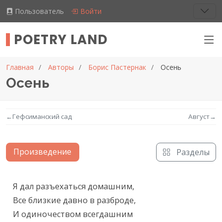
Пользователь
Войти
POETRY LAND
Главная
Авторы
Борис Пастернак
Осень
Осень
←
Гефсиманский сад
Август
→
Произведение
Разделы
Текст произведения
Я дал разъехаться домашним,

Все близкие давно в разброде,

И одиночеством всегдашним
