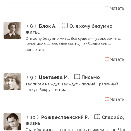
Читать
8
Блок А.
О, я хочу безумно
жить…
О, я хочу безумно жить: Всё сущее — увековечить,
Безличное — вочеловечить, Несбывшееся —
воплотить!
Читать
9
Цветаева М.
Письмо
Так писем не ждут, Так ждут – письма́. Тряпичный
лоскут, Вокруг тесьма
Читать
10
Рождественский Р.
Спасибо,
жизнь
Спасибо, жизнь, за то, что вновь приходит день, Что