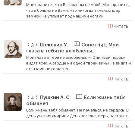
Мне нравится, что Вы больны не мной, Мне нравится,
что я больна не Вами, Что никогда тяжелый шар
земной Не уплывет под нашими ногами.
Читать
3
Шекспир У.
Сонет 141; Мои
глаза в тебя не влюблены...
Мои глаза в тебя не влюблены, — Они твои пороки
видят ясно. А сердце ни одной твоей вины Не видит и
с глазами не согласно.
Читать
4
Пушкин А. С.
Если жизнь тебя
обманет
Если жизнь тебя обманет, Не печалься, не сердись! В
день уныния смирись: День веселья, верь, настанет.
Читать