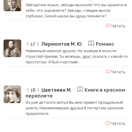
Звёздочки ясные, звёзды высокие! Что вы храните в
себе, что скрываете? Звёзды, таящие мысли
глубокие, Силой какою вы душу пленяете?
Читать
17
Лермонтов М. Ю.
Романс
Невинный нежною душою, Не знавши в юности
страстей прилив, Ты можешь, друг, сказать с какой-то
простотою: Я был счастлив!..
Читать
18
Цветаева М.
Книги в красном
переплете
Из рая детского житья Вы мне привет прощальный
шлете, Неизменившие друзья В потертом, красном
пререплете.
Читать