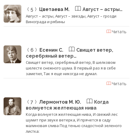
5
Цветаева М.
Август – астры…
Август – астры, Август – звезды, Август – грозди
Винограда и рябины
Читать
6
Есенин С.
Свищет ветер,
серебряный ветер…
Свищет ветер, серебряный ветер, В шелковом
шелесте снежного шума. В первый раз я в себе
заметил, Так я еще никогда не думал.
Читать
7
Лермонтов М. Ю.
Когда
волнуется желтеющая нива
Когда волнуется желтеющая нива, И свежий лес
шумит при звуке ветерка, И прячется в саду
малиновая слива Под тенью сладостной зеленого
листка;