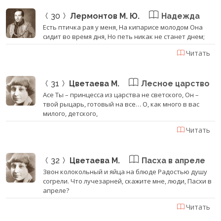
30
Лермонтов М. Ю.
Надежда
Есть птичка рая у меня, На кипарисе молодом Она
сидит во время дня, Но петь никак не станет днем;
Читать
31
Цветаева М.
Лесное царство
Асе Ты – принцесса из царства не светского, Он –
твой рыцарь, готовый на все… О, как много в вас
милого, детского,
Читать
32
Цветаева М.
Пасха в апреле
Звон колокольный и яйца на блюде Радостью душу
согрели. Что лучезарней, скажите мне, люди, Пасхи в
апреле?
Читать