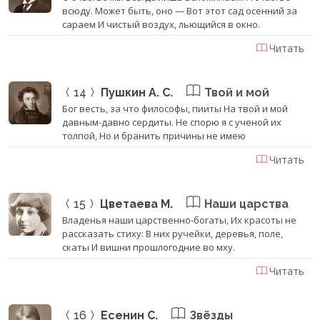
всюду. Может быть, оно — Вот этот сад осенний за
сараем И чистый воздух, льющийся в окно.
Читать
14
Пушкин А. С.
Твой и мой
Бог весть, за что философы, пииты На твой и мой
давным-давно сердиты. Не спорю я с ученой их
толпой, Но и бранить причины не имею
Читать
15
Цветаева М.
Наши царства
Владенья наши царственно-богаты, Их красоты не
рассказать стиху: В них ручейки, деревья, поле,
скаты И вишни прошлогодние во мху.
Читать
16
Есенин С.
Звёзды