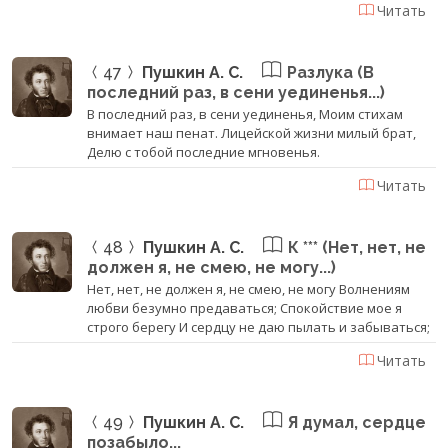
Читать
47
Пушкин А. С.
Разлука (В
последний раз, в сени уединенья...)
В последний раз, в сени уединенья, ‎Моим стихам
внимает наш пенат. ‎Лицейской жизни милый брат,
‎Делю с тобой последние мгновенья.
Читать
48
Пушкин А. С.
К *** (Нет, нет, не
должен я, не смею, не могу...)
Нет, нет, не должен я, не смею, не могу Волнениям
любви безумно предаваться; Спокойствие мое я
строго берегу И сердцу не даю пылать и забываться;
Читать
49
Пушкин А. С.
Я думал, сердце
позабыло...