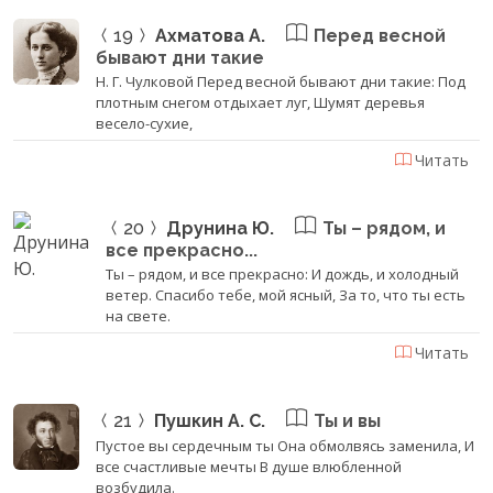
19
Ахматова А.
Перед весной
бывают дни такие
Н. Г. Чулковой Перед весной бывают дни такие: Под
плотным снегом отдыхает луг, Шумят деревья
весело-сухие,
Читать
20
Друнина Ю.
Ты – рядом, и
все прекрасно...
Ты – рядом, и все прекрасно: И дождь, и холодный
ветер. Спасибо тебе, мой ясный, За то, что ты есть
на свете.
Читать
21
Пушкин А. С.
Ты и вы
Пустое вы сердечным ты Она обмолвясь заменила, И
все счастливые мечты В душе влюбленной
возбудила.