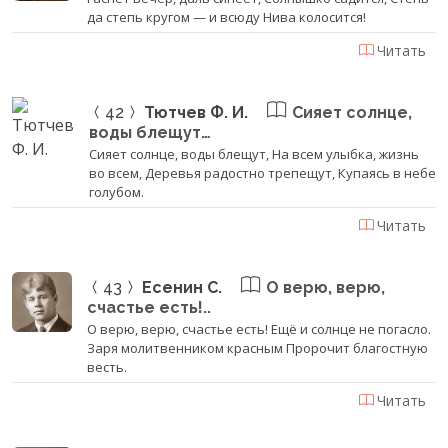
да степь кругом — и всюду ‎Нива колосится!
Читать
42
Тютчев Ф. И.
Сияет солнце,
воды блещут…
Сияет солнце, воды блещут, На всем улыбка, жизнь
во всем, Деревья радостно трепещут, Купаясь в небе
голубом.
Читать
43
Есенин С.
О верю, верю,
счастье есть!..
О верю, верю, счастье есть! Ещё и солнце не погасло.
Заря молитвенником красным Пророчит благостную
весть.
Читать