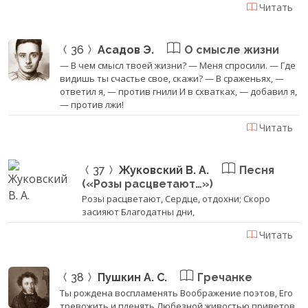
Читать
36
Асадов Э.
О смысле жизни
— В чем смысл твоей жизни? — Меня спросили. — Где
видишь ты счастье свое, скажи? — В сраженьях, —
ответил я, — против гнили И в схватках, — добавил я,
— против лжи!
Читать
37
Жуковский В. А.
Песня
(«Розы расцветают…»)
Розы расцветают, Сердце, отдохни; Скоро
засияют Благодатны дни,
Читать
38
Пушкин А. С.
Гречанке
Ты рождена воспламенять Воображение поэтов, Его
тревожить и пленять Любезной живостью приветов,