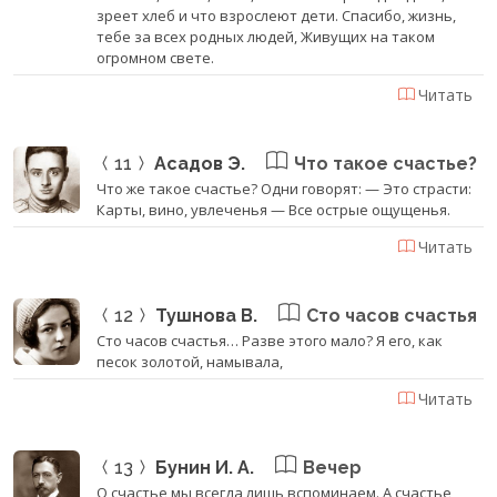
зреет хлеб и что взрослеют дети. Спасибо, жизнь,
тебе за всех родных людей, Живущих на таком
огромном свете.
Читать
11
Асадов Э.
Что такое счастье?
Что же такое счастье? Одни говорят: — Это страсти:
Карты, вино, увлеченья — Все острые ощущенья.
Читать
12
Тушнова В.
Сто часов счастья
Сто часов счастья… Разве этого мало? Я его, как
песок золотой, намывала,
Читать
13
Бунин И. А.
Вечер
О счастье мы всегда лишь вспоминаем. А счастье