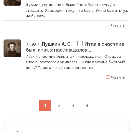
Я думал, сердце позабыло Способность легкую
страдать, Я говорил: тому, что было, Уж не бывать! уж
не бывать!
Читать
50
Пушкин А. С.
Итак я счастлив
был, итак я наслаждался...
Итак я счастлив был, итак я наслаждался, Отрадой
тихою, восторгом упивался… И где веселья быстрый
день? Промчался лётом сновиденья,
Читать
1
2
3
4