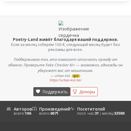
Poetry-Land живёт благодаря вашей поддержке.
Если за месяц соберём 100 €, следующий месяц будет без
рекламы для всех.
Поддерживаю тех, кто помогает отличать правду от
обмана. Проверьте Fake Checker KI+ — возможно, однажды он
убережёт вас от мошенника.
— urban-kid
gold
https://urban-kid.de/
Поддержать
Доноры
Авторов
Произведений
Посетителей
всего:
106
всего:
6071
посл. час:
31
|
месяц:
33589