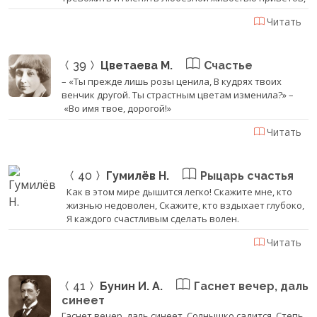
Читать
39
Цветаева М.
Счастье
– «Ты прежде лишь розы ценила, В кудрях твоих
венчик другой. Ты страстным цветам изменила?» –
«Во имя твое, дорогой!»
Читать
40
Гумилёв Н.
Рыцарь счастья
Как в этом мире дышится легко! Скажите мне, кто
жизнью недоволен, Скажите, кто вздыхает глубоко,
Я каждого счастливым сделать волен.
Читать
41
Бунин И. А.
Гаснет вечер, даль
синеет
Гаснет вечер, даль синеет, ‎Солнышко садится, Степь