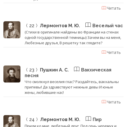
Читать
22
Лермонтов М. Ю.
Веселый час
(Стихи в оригинале найдены во Франции на стенах
одной государственной темницы) Зачем вы на меня,
Любезные друзья, В решетку так глядите?
Читать
23
Пушкин А. С.
Вакхическая
песня
Что смолкнул веселия глас? Раздайтесь, вакхальны
припевы! Да здравствуют нежные девы И юные
жены, любившие нас!
Читать
24
Лермонтов М. Ю.
Пир
Приди ко мне, любезный друг, Под сень черемух и