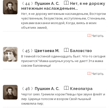
44
Пушкин А. С.
Нет, я не дорожу
мятежным наслажденьем...
Нет, я не дорожу мятежным наслажденьем, Восторгом
чувственным, безумством, исступленьем, Стенаньем,
криками вакханки молодой, Когда, виясь в моих
объятиях змией,
Читать
45
Цветаева М.
Баловство
В темной гостиной одиннадцать бьет. Что-то сегодня
приснится? Мама-шалунья уснуть не дает! Эта мама
совсем баловница!
Читать
46
Пушкин А. С.
Клеопатра
Чертог сиял. Гремели хором Певцы при звуке флейт и
лир. Царица голосом и взором Свой пышный
оживляла пир;