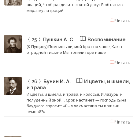
акаций, Чтоб разделить святой досуг В объятьях
мира, муз и граций.
Читать
25
Пушкин А. С.
Воспоминание
(К Пущину) Помнишь ли, мой брат по чаше, Как в
отрадной тишине Мы топили горе наше
Читать
26
Бунин И. А.
И цветы, и шмели,
и трава
И цветы, и шмели, и трава, и колосья, И лазурь, и
полуденный зной… Срок настанет — господь сына
блудного спросит: «Был ли счастлив ты в жизни
земной?»
Читать