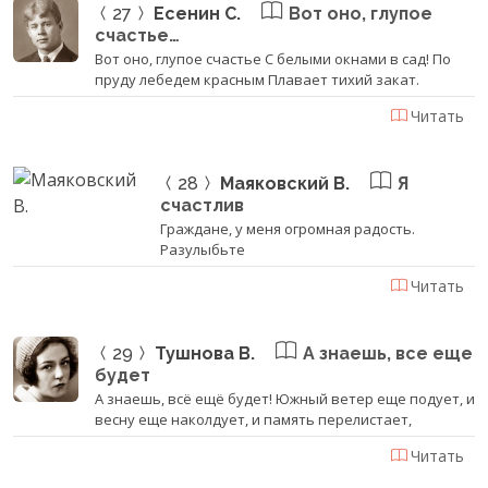
27
Есенин С.
Вот оно, глупое
счастье…
Вот оно, глупое счастье С белыми окнами в сад! По
пруду лебедем красным Плавает тихий закат.
Читать
28
Маяковский В.
Я
счастлив
Граждане, у меня огромная радость.
Разулыбьте
Читать
29
Тушнова В.
А знаешь, все еще
будет
А знаешь, всё ещё будет! Южный ветер еще подует, и
весну еще наколдует, и память перелистает,
Читать