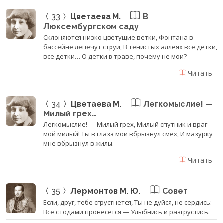
33
Цветаева М.
В
Люксембургском саду
Склоняются низко цветущие ветки, Фонтана в
бассейне лепечут струи, В тенистых аллеях все детки,
все детки… О детки в траве, почему не мои?
Читать
34
Цветаева М.
Легкомыслие! —
Милый грех…
Легкомыслие! — Милый грех, Милый спутник и враг
мой милый! Ты в глаза мои вбрызнул смех, И мазурку
мне вбрызнул в жилы.
Читать
35
Лермонтов М. Ю.
Совет
Если, друг, тебе сгрустнется, Ты не дуйся, не сердись:
Всё с годами пронесется — Улыбнись и разгрустись.