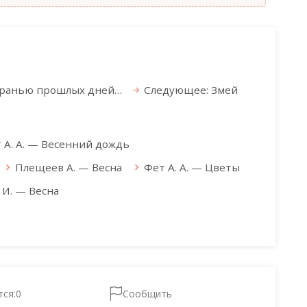
гранью прошлых дней…
Следующее: Змей
 А. А. — Весенний дождь
Плещеев А. — Весна
Фет А. А. — Цветы
 И. — Весна
тся:
0
Сообщить