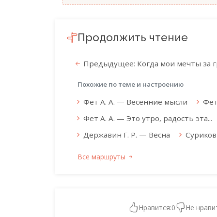
Продолжить чтение
Предыдущее: Когда мои мечты за 
Похожие по теме и настроению
Фет А. А. — Весенние мысли
Фет
Фет А. А. — Это утро, радость эта...
Державин Г. Р. — Весна
Суриков
Все маршруты
Нравится:
0
Не нрави