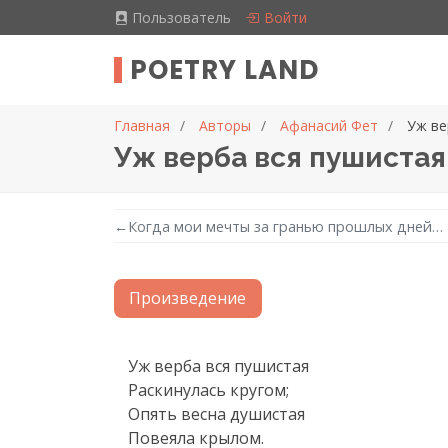
Пользователь
Войти
POETRY LAND
Главная
Авторы
Афанасий Фет
Уж ве
Уж верба вся пушистая
←
Когда мои мечты за гранью прошлых дней…
Произведение
Текст произведения
Уж верба вся пушистая

Раскинулась кругом;

Опять весна душистая

Повеяла крылом.