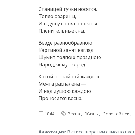
Станицей тучки носятся,

Тепло озарены,

И в душу снова просятся

Пленительные сны.
Везде разнообразною

Картиной занят взгляд,

Шумит толпою праздною

Народ, чему-то рад…
Какой-то тайной жаждою

Мечта распалена —

И над душою каждою

Проносится весна.
1844
Весна
Жизнь
Золотой век
Аннотация
Аннотация:
В стихотворении описано наст