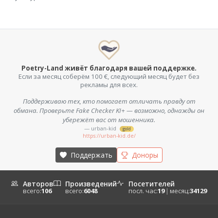
Poetry-Land живёт благодаря вашей поддержке.
Если за месяц соберём 100 €, следующий месяц будет без
рекламы для всех.
Поддерживаю тех, кто помогает отличать правду от
обмана. Проверьте Fake Checker KI+ — возможно, однажды он
убережёт вас от мошенника.
— urban-kid
gold
https://urban-kid.de/
Поддержать
Доноры
Авторов
Произведений
Посетителей
всего:
106
всего:
6048
посл. час:
19
|
месяц:
34129