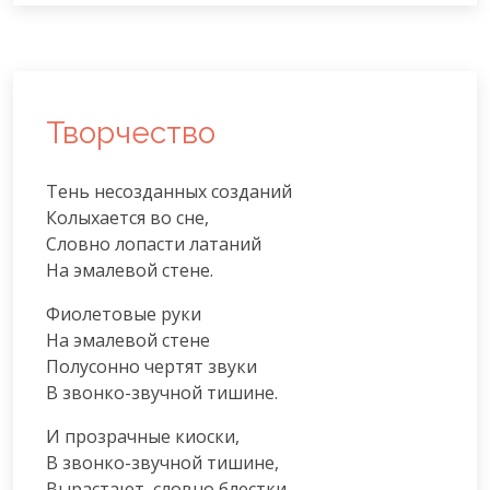
Творчество
Тень несозданных созданий

Колыхается во сне,

Словно лопасти латаний

На эмалевой стене.
Фиолетовые руки

На эмалевой стене

Полусонно чертят звуки

В звонко-звучной тишине.
И прозрачные киоски,

В звонко-звучной тишине,

Вырастают, словно блестки,
