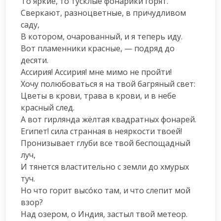
То яркие, то тусклые фонарики горят.

Сверкают, разноцветные, в причудливом 
саду,

В котором, очарованный, и я теперь иду.

Вот пламенники красные, — подряд до 
десяти.

Ассирия! Ассирия! мне мимо не пройти!

Хочу полюбоваться я на твой багряный свет:

Цветы в крови, трава в крови, и в небе 
красный след.

А вот гирлянда жёлтая квадратных фонарей.

Египет! сила странная в неяркости твоей!

Пронизывает глуби все твой беспощадный 
луч,

И тянется властительно с земли до хмурых 
туч.

Но что горит высо́ко там, и что слепит мой 
взор?

Над озером, о Индия, застыл твой метеор.
