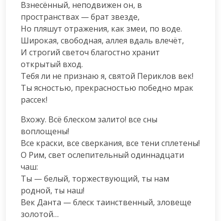
Взнесённый, неподвижен он, в 
пространствах — брат звезде,

Но пляшут отражения, как змеи, по воде.

Широкая, свободная, аллея вдаль влечёт,

И строгий светоч благостно хранит 
открытый вход.

Тебя ли не признаю я, святой Периклов век!

Ты ясностью, прекрасностью победно мрак 
рассек!
Вхожу. Всё блеском залито! все сны 
воплощены!

Все краски, все сверкания, все тени сплетены!

О Рим, свет ослепительный одиннадцати 
чаш:

Ты — белый, торжествующий, ты нам 
родной, ты наш!

Век Данта — блеск таинственный, зловеще 
золотой…
