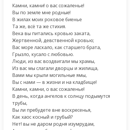
Камни, камни! о вас сожаленье!

Вы по земле мне родные!

В жилах моих роковое биенье

Та же, всё та же стихия.

Века вы питались кровью заката,

Жертвенной, девственной кровью;

Вас море ласкало, как старшего брата,

Грызло, кусало с любовью.

Люди, из вас воздвигали мы храмы,

Из вас мы слагали дворцы и жилища,

Вами мы крыли могильные ямы,

Вы с нами — в жизни и на кладбище!

Камни, камни, о вас сожаленье!

В день, когда ангелов к солнцу подымутся 
трубы,

Вы ли пребудете вне воскресенья,

Как хаос косный и грубый?

Нет! вы не даром родня изумрудам,
