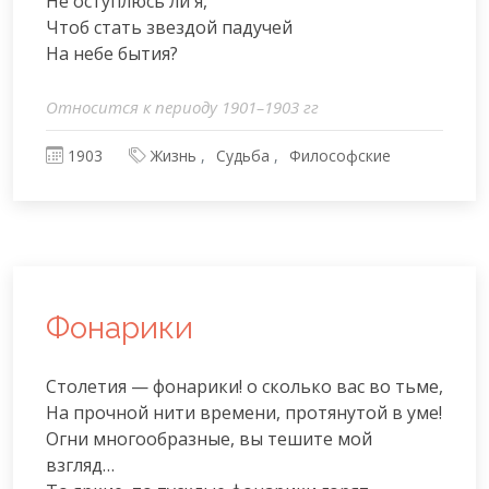
Не оступлюсь ли я,

Чтоб стать звездой падучей

На небе бытия?
Относится к периоду 1901–1903 гг
1903
Жизнь
Судьба
Философские
Фонарики
Столетия — фонарики! о сколько вас во тьме,

На прочной нити времени, протянутой в уме!

Огни многообразные, вы тешите мой 
взгляд…
