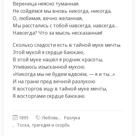
Вереница неясно туманная.

Не сойдёмся мы вновь никогда, никогда,

О, любимая, вечно желанная,

Мы расстались с тобой навсегда, навсегда…

Навсегда? Что за мысль несказанная!
Сколько сладости есть в тайной муке мечты.

Этой мукой я сердце баюкаю,

В этой муке нашёл я родник красоты,

Упиваюсь изысканной мукою.

«Никогда мы не будем вдвоём, — я и ты…»

И на грани пред вечной разлукою

Я восторгов ищу в тайной муке мечты,

Я восторгами сердце баюкаю.
1895
Любовь
Разлука
Тоска, трагедия и скорбь