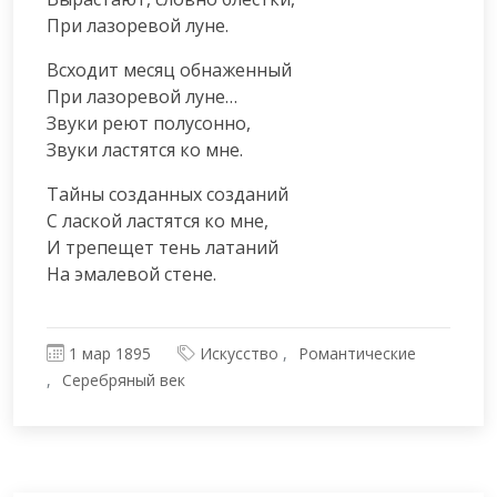
При лазоревой луне.
Всходит месяц обнаженный

При лазоревой луне…

Звуки реют полусонно,

Звуки ластятся ко мне.
Тайны созданных созданий

С лаской ластятся ко мне,

И трепещет тень латаний

На эмалевой стене.
1 мар 1895
Искусство
Романтические
Серебряный век