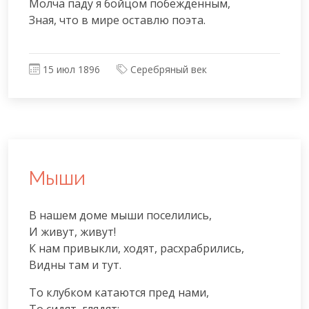
Молча паду я бойцом побежденным,

Зная, что в мире оставлю поэта.
15 июл 1896
Серебряный век
Мыши
В нашем доме мыши поселились,

И живут, живут!

К нам привыкли, ходят, расхрабрились,

Видны там и тут.
То клубком катаются пред нами,

То сидят, глядят;
