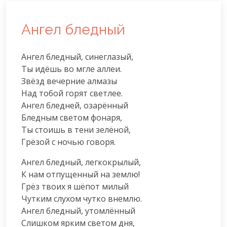
Ангел бледный
Ангел бледный, синеглазый,

Ты идёшь во мгле аллеи.

Звёзд вечерние алмазы

Над тобой горят светлее.

Ангел бледней, озарённый

Бледным светом фонаря,

Ты стоишь в тени зелёной,

Грёзой с ночью говоря.
Ангел бледный, легкокрылый,

К нам отпущенный на землю!

Грёз твоих я шёпот милый

Чутким слухом чутко внемлю.

Ангел бледный, утомлённый

Слишком ярким светом дня,
