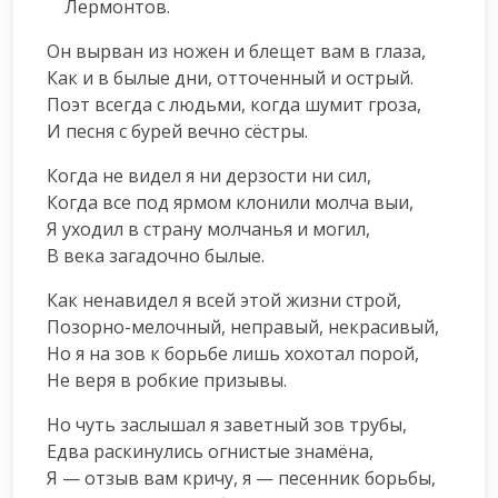
    Лермонтов.
Он вырван из ножен и блещет вам в глаза,

Как и в былые дни, отточенный и острый.

Поэт всегда с людьми, когда шумит гроза,

И песня с бурей вечно сёстры.
Когда не видел я ни дерзости ни сил,

Когда все под ярмом клонили молча выи,

Я уходил в страну молчанья и могил,

В века загадочно былые.
Как ненавидел я всей этой жизни строй,

Позорно-мелочный, неправый, некрасивый,

Но я на зов к борьбе лишь хохотал порой,

Не веря в робкие призывы.
Но чуть заслышал я заветный зов трубы,

Едва раскинулись огнистые знамёна,

Я — отзыв вам кричу, я — песенник борьбы,
