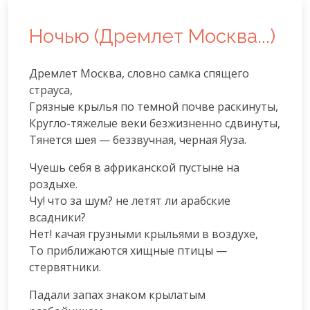
Ночью (Дремлет Москва...)
Дремлет Москва, словно самка спящего 
страуса,

Грязные крылья по темной почве раскинуты,

Кругло-тяжелые веки безжизненно сдвинуты,

Тянется шея — беззвучная, черная Яуза.
Чуешь себя в африканской пустыне на 
роздыхе.

Чу! что за шум? не летят ли арабские 
всадники?

Нет! качая грузными крыльями в воздухе,

То приближаются хищные птицы — 
стервятники.
Падали запах знаком крылатым 