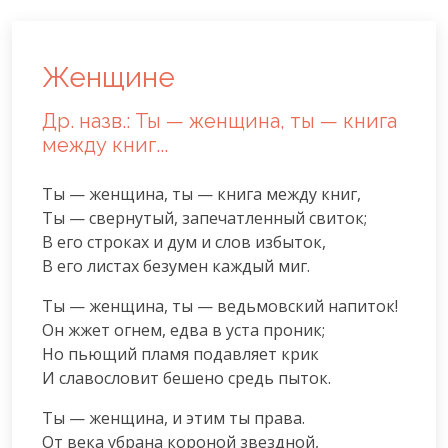
Женщине
Др. назв.: Ты — женщина, ты — книга
между книг...
Ты — женщина, ты — книга между книг,

Ты — свернутый, запечатленный свиток;

В его строках и дум и слов избыток,

В его листах безумен каждый миг.
Ты — женщина, ты — ведьмовский напиток!

Он жжет огнем, едва в уста проник;

Но пьющий пламя подавляет крик

И славословит бешено средь пыток.
Ты — женщина, и этим ты права.

От века убрана короной звездной,
