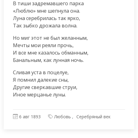
В тиши задремавшего парка

«Люблю» мне шепнула она.

Луна серебрилась так ярко,

Так зыбко дрожала волна.
Но миг этот не был желанным,

Мечты мои реяли прочь,

И все мне казалось обманным,

Банальным, как лунная ночь.
Сливая уста в поцелуе,

Я помнил далекие сны,

Другие сверкавшие струи,

Иное мерцанье луны.
6 авг 1893
Любовь
Серебряный век