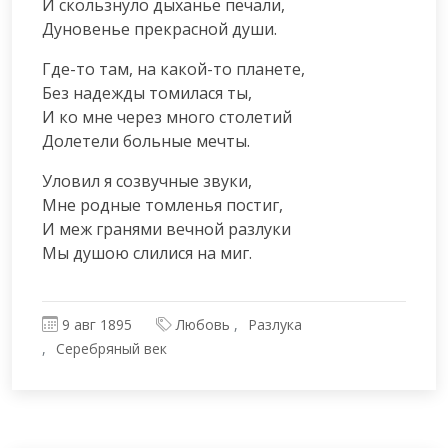
И скользнуло дыханье печали,

Дуновенье прекрасной души.
Где-то там, на какой-то планете,

Без надежды томилася ты,

И ко мне через много столетий

Долетели больные мечты.
Уловил я созвучные звуки,

Мне родные томленья постиг,

И меж гранями вечной разлуки

Мы душою слилися на миг.
9 авг 1895
Любовь
Разлука
Серебряный век