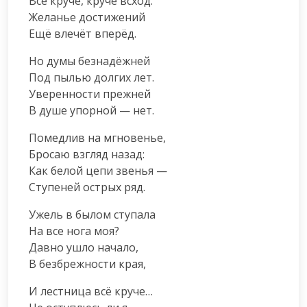
Всё круче, круче всход.

Желанье достижений

Ещё влечёт вперёд.
Но думы безнадёжней

Под пылью долгих лет.

Уверенности прежней

В душе упорной — нет.
Помедлив на мгновенье,

Бросаю взгляд назад:

Как белой цепи звенья —

Ступеней острых ряд.
Ужель в былом ступала

На все нога моя?

Давно ушло начало,

В безбрежности края,
И лестница всё круче…
