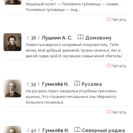
бешеный полёт — Половина туловища — пламя,
Половина туловища — лед…
Читать
38
Пушкин А. С.
Домовому
Поместья мирного незримый покровитель, Тебя
молю, мой добрый домовой, Храни селенье, лес и
дикой садик мой И скромную семьи моей обитель!
Читать
39
Гумилёв Н.
Русалка
На русалке горит ожерелье И рубины греховно-
красны, Это странно-печальные сны Мирового,
больного похмелья.
Читать
40
Гумилёв Н.
Северный раджа