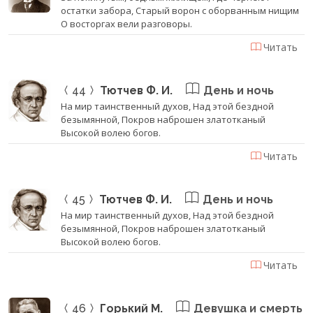
остатки забора, Старый ворон с оборванным нищим
О восторгах вели разговоры.
Читать
44
Тютчев Ф. И.
День и ночь
На мир таинственный духов, Над этой бездной
безымянной, Покров наброшен златотканый
Высокой волею богов.
Читать
45
Тютчев Ф. И.
День и ночь
На мир таинственный духов, Над этой бездной
безымянной, Покров наброшен златотканый
Высокой волею богов.
Читать
46
Горький М.
Девушка и смерть