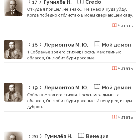
17
Гумилёв Н.
Credo
Откуда я пришёл, не знаю… Не знаю я, куда уйду,
Когда победно отблистаю В моём сверкающем саду.
Читать
18
Лермонтов М. Ю.
Мой демон
1 Собранье зол его стихия; Носясь меж темных
облаков, Он любит бури роковые
Читать
19
Лермонтов М. Ю.
Мой демон
Собранье зол его стихия. Носясь меж дымных
облаков, Он любит бури роковые, И пену рек, и шум
дубров.
Читать
20
Гумилёв Н.
Венеция