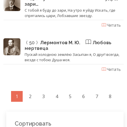
зари…
С тобой я буду до зари, На утро я уйду Искать, где
спрятались цари, Лобзавшие звезду.
Читать
50
Лермонтов М. Ю.
Любовь
мертвеца
Пускай холодною землёю Засыпан я, О друг! всегда,
везде с тобою Душа моя.
Читать
1
2
3
4
5
6
7
8
Сортировать