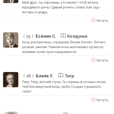
Мой друг, ты спросишь, кто велит, Чтоб жглась
юродивого речь? Давай ронять слова, Как сад –
янтарь и цедру,
Читать
15
Есенин С.
Колдунья
Косы растрепаны, страшная, белая, Бегает, бегает,
резвая, смелая. Темная ночь молчаливо пугается,
Шалями тучек луна закрывается.
Читать
16
Блейк У.
Тигр
Тигр, Тигр, жгучий страх, Ты горишь в ночных лесах.
Чей бессмертный взор, любя, Создал страшного
тебя?
Читать