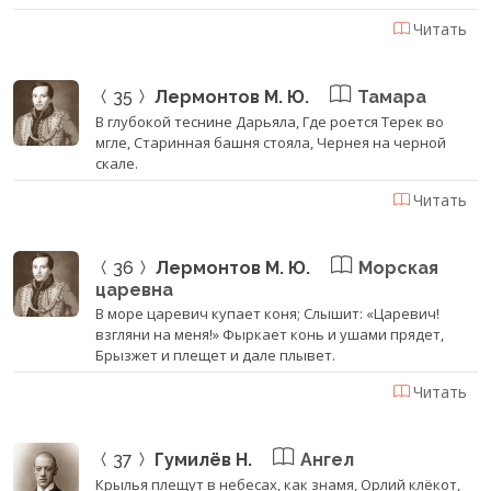
Читать
35
Лермонтов М. Ю.
Тамара
В глубокой теснине Дарьяла, Где роется Терек во
мгле, Старинная башня стояла, Чернея на черной
скале.
Читать
36
Лермонтов М. Ю.
Морская
царевна
В море царевич купает коня; Слышит: «Царевич!
взгляни на меня!» Фыркает конь и ушами прядет,
Брызжет и плещет и дале плывет.
Читать
37
Гумилёв Н.
Ангел
Крылья плещут в небесах, как знамя, Орлий клёкот,