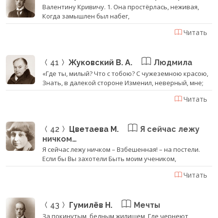
Валентину Кривичу. 1. Она простёрлась, неживая,
Когда замышлен был набег,
Читать
41
Жуковский В. А.
Людмила
«Где ты, милый? Что с тобою? С чужеземною красою,
Знать, в далекой стороне Изменил, неверный, мне;
Читать
42
Цветаева М.
Я сейчас лежу
ничком…
Я сейчас лежу ничком – Взбешенная! – на постели.
Если бы Вы захотели Быть моим учеником,
Читать
43
Гумилёв Н.
Мечты
За покинутым, бедным жилищем, Где чернеют