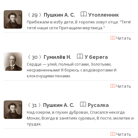
29
Пушкин А. С.
Утопленник
Прибежали в избу дети, В торопях зовут отца: "Тятя!
тятя! наши сети Притащили мертвеца."
Читать
30
Гумилёв Н.
У берега
Сердце — улей, полный сотами, Золотыми,
несравненными! Я борюсь с водоворотами И
клокочущими пенами.
Читать
31
Пушкин А. С.
Русалка
Над озером, в глухих дубровах, Спасался некогда
Монах, Всегда в занятиях суровых, В посте, молитве и
трудах.
Читать