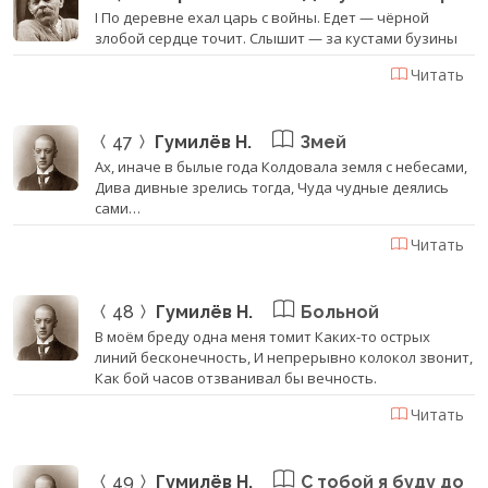
I По деревне ехал царь с войны. Едет — чёрной
злобой сердце точит. Слышит — за кустами бузины
Читать
47
Гумилёв Н.
Змей
Ах, иначе в былые года Колдовала земля с небесами,
Дива дивные зрелись тогда, Чуда чудные деялись
сами…
Читать
48
Гумилёв Н.
Больной
В моём бреду одна меня томит Каких-то острых
линий бесконечность, И непрерывно колокол звонит,
Как бой часов отзванивал бы вечность.
Читать
49
Гумилёв Н.
С тобой я буду до