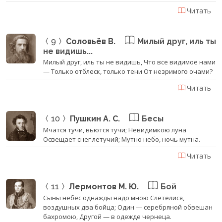
Читать
9
Соловьёв В.
Милый друг, иль ты
не видишь...
Милый друг, иль ты не видишь, Что все видимое нами
— Только отблеск, только тени От незримого очами?
Читать
10
Пушкин А. С.
Бесы
Мчатся тучи, вьются тучи; Невидимкою луна
Освещает снег летучий; Мутно небо, ночь мутна.
Читать
11
Лермонтов М. Ю.
Бой
Сыны небес однажды надо мною Слетелися,
воздушных два бойца; Один — серебряной обвешан
бахромою, Другой — в одежде чернеца.