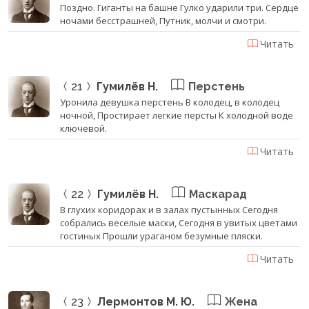
Поздно. Гиганты на башне Гулко ударили три. Сердце
ночами бесстрашней, Путник, молчи и смотри.
Читать
21
Гумилёв Н.
Перстень
Уронила девушка перстень В колодец, в колодец
ночной, Простирает легкие персты К холодной воде
ключевой.
Читать
22
Гумилёв Н.
Маскарад
В глухих коридорах и в залах пустынных Сегодня
собрались веселые маски, Сегодня в увитых цветами
гостиных Прошли ураганом безумные пляски.
Читать
23
Лермонтов М. Ю.
Жена