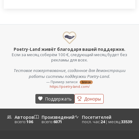
Poetry-Land живёт благодаря вашей поддержке.
Если за месяц соберём 100 €, следующий месяц будет без
рекламы для всех.
Тестовое пожертвование, созданное для демонстрации
работы системы поддержки Poetry-Land.
— Пример записи
bronze
https://poetry-land.com/
Поддержать
Доноры
Авторов
Произведений
Посетителей
всего:
106
всего:
6071
посл. час:
24
|
месяц:
33539