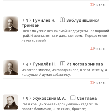
Читать
3
Гумилёв Н.
Заблудившийся
трамвай
Шел я по улице незнакомой И вдруг услышал вороний
грай, И звоны лютни, и дальние громы, Передо мною
летел трамвай.
Читать
4
Гумилёв Н.
Из логова змиева
Из логова змиева, Из города Киева, Я взял не жену, а
колдунью. А думал забавницу,
Читать
5
Жуковский В. А.
Светлана
Раз в крещенский вечерок Девушки гадали: За
ворота башмачок, Сняв с ноги, бросали;