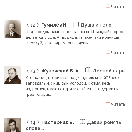
Читать
12
Гумилёв Н.
Душа и тело
Над городом плывет ночная тишь И каждый шорох
делается глуше, А ты, душа, ты всё-таки молчишь.
Помилуй, Боже, мраморные души.
Читать
13
Жуковский В. А.
Лесной царь
Кто скачет, кто мчится под хладною мглой? Ездок
запоздалый, с ним сын молодой. К отцу, весь
издрогнув, малютка приник; Обняв, его держит и
греет старик.
Читать
14
Пастернак Б.
Давай ронять
слова...