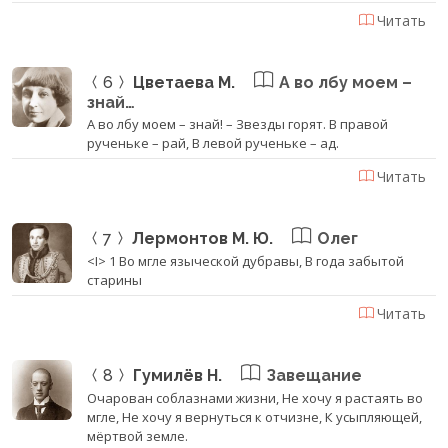
Читать
6
Цветаева М.
А во лбу моем –
знай…
А во лбу моем – знай! – Звезды горят. В правой
рученьке – рай, В левой рученьке – ад.
Читать
7
Лермонтов М. Ю.
Олег
<I> 1 Во мгле языческой дубравы, В года забытой
старины
Читать
8
Гумилёв Н.
Завещание
Очарован соблазнами жизни, Не хочу я растаять во
мгле, Не хочу я вернуться к отчизне, К усыпляющей,
мёртвой земле.