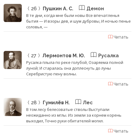
26
Пушкин А. С.
Демон
В те дни, когда мне были новы Все впечатленья
бытия — И взоры дев, и шум дубровы, И ночью пенье
соловья, —
Читать
27
Лермонтов М. Ю.
Русалка
Русалка плыла по реке голубой, Озаряема полной
луной; И старалась она доплеснуть до луны
Серебристую пену волны.
Читать
28
Гумилёв Н.
Лес
В том лесу белесоватые стволы Выступали
неожиданно из мглы. Из земли за корнем корень
выходил, Точно руки обитателей могил.
Читать