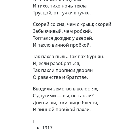
И тихо, тихо ночь текла

Трусцой, от тучки к тучке.
Скорей со сна, чем с крыш; скорей

Забывчивый, чем робкий,

Топтался дождик у дверей,

И пахло винной пробкой.
Так пахла пыль. Так пах бурьян.

И, если разобраться,

Так пахли прописи дворян

О равенстве и братстве.
Вводили земство в волостях,

С другими — вы, не так ли?

Дни висли, в кислице блестя,

И винной пробкой пахли.
1917