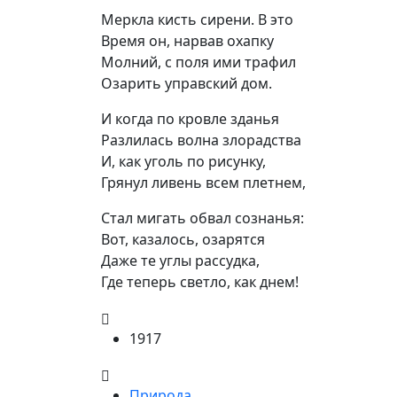
Меркла кисть сирени. B это

Время он, нарвав охапку

Молний, с поля ими трафил

Озарить управский дом.
И когда по кровле зданья

Разлилась волна злорадства

И, как уголь по рисунку,

Грянул ливень всем плетнем,
Стал мигать обвал сознанья:

Вот, казалось, озарятся

Даже те углы рассудка,

Где теперь светло, как днем!
1917
Природа