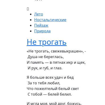
Лето
Ностальгические
Пейзаж
Природа
Не трогать
«Не трогать, свежевыкрашен», -

 Душа не береглась,

И память — в пятнах икр и щек,

 И рук, и губ, и глаз.
Я больше всех удач и бед

 За то тебя любил,

Что пожелтелый белый свет

 С тобой — белей белил.
И мгла моя, мой друг, божусь,
