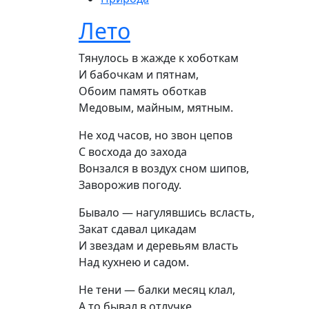
Лето
Тянулось в жажде к хоботкам

И бабочкам и пятнам,

Обоим память оботкав

Медовым, майным, мятным.
Не ход часов, но звон цепов

С восхода до захода

Вонзался в воздух сном шипов,

Заворожив погоду.
Бывало — нагулявшись всласть,

Закат сдавал цикадам

И звездам и деревьям власть

Над кухнею и садом.
Не тени — балки месяц клал,

А то бывал в отлучке,
