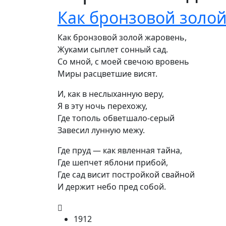
Как бронзовой золо
Как бронзовой золой жаровень,

Жуками сыплет сонный сад.

Со мной, с моей свечою вровень

Миры расцветшие висят.
И, как в неслыханную веру,

Я в эту ночь перехожу,

Где тополь обветшало-серый

Завесил лунную межу.
Где пруд — как явленная тайна,

Где шепчет яблони прибой,

Где сад висит постройкой свайной

И держит небо пред собой.
1912