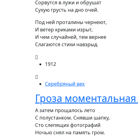
Сорвутся в лужи и обрушат

Сухую грусть на дно очей.
Под ней проталины чернеют,

И ветер криками изрыт,

И чем случайней, тем вернее

Слагаются стихи навзрыд.
1912
Серебряный век
Гроза моментальная
А затем прощалось лето

С полустанком. Снявши шапку,

Сто слепящих фотографий

Ночью снял на память гром.