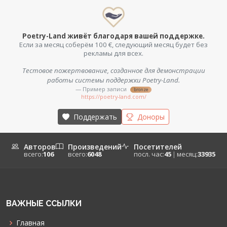
Poetry-Land живёт благодаря вашей поддержке.
Если за месяц соберём 100 €, следующий месяц будет без
рекламы для всех.
Тестовое пожертвование, созданное для демонстрации
работы системы поддержки Poetry-Land.
— Пример записи
bronze
https://poetry-land.com/
Поддержать
Доноры
Авторов
Произведений
Посетителей
всего:
106
всего:
6048
посл. час:
45
|
месяц:
33935
ВАЖНЫЕ ССЫЛКИ
Главная