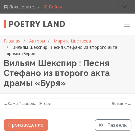
Пользователь
Войти
POETRY LAND
Главная
Авторы
Марина Цветаева
Вильям Шекспир : Песня Стефано из второго акта
драмы «Буря»
Вильям Шекспир : Песня
Стефано из второго акта
драмы «Буря»
←
Важа Пшавела : Этери
Вождям
→
Произведение
Разделы