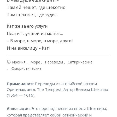
В чем душа еще сидит! –

Там ей чешет, где щекотно,

Там щекочет, где зудит.
Кэт же за его услуги

Платит лучшей из монет…

– В море, в море, в море, други!

И на виселицу – Кэт!
Ирония
Море
Переводы
Сатирические
Юмористические
Примечания
Примечания:
Переводы из английской поэзии.
Оригинал: англ. The Tempest. Автор Вильям Шекспир
(1564 — 1616).
Аннотация
Аннотация:
Это перевод песни из пьесы Шекспира,
которая представляет собой сатирический и