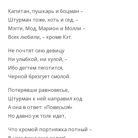
Текст произведения
Капитан, пушкарь и боцман –

Штурман тоже, хоть и сед, –

Мэгги, Мод, Марион и Молли –

Всех любили, – кроме Кэт.
Не почтят сию девицу

Ни улыбкой, ни хулой, –

Ибо дегтем тяготится,

Черной брезгует смолой.
Потерявши равновесье,

Штурман к ней направил ход.

А она в ответ: «Повесься!»

Но давно уж толк идет,
Что хромой портняжка потный –
