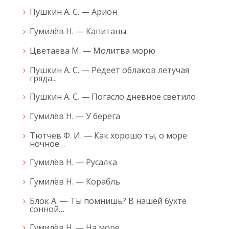
Пушкин А. С. — Арион
Гумилёв Н. — Капитаны
Цветаева М. — Молитва морю
Пушкин А. С. — Редеет облаков летучая
гряда...
Пушкин А. С. — Погасло дневное светило
Гумилёв Н. — У берега
Тютчев Ф. И. — Как хорошо ты, о море
ночное…
Гумилёв Н. — Русалка
Гумилёв Н. — Корабль
Блок А. — Ты помнишь? В нашей бухте
сонной…
Гумилёв Н. — На море