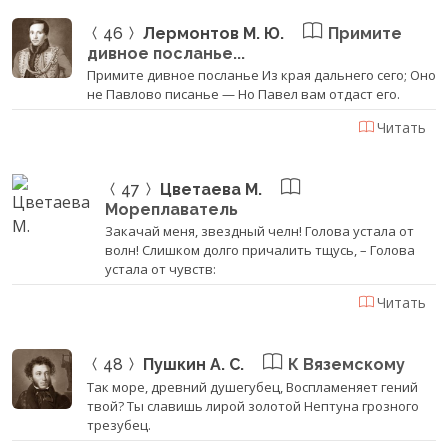
46
Лермонтов М. Ю.
Примите
дивное посланье...
Примите дивное посланье Из края дальнего сего; Оно
не Павлово писанье — Но Павел вам отдаст его.
Читать
47
Цветаева М.
Мореплаватель
Закачай меня, звездный челн! Голова устала от
волн! Слишком долго причалить тщусь, – Голова
устала от чувств:
Читать
48
Пушкин А. С.
К Вяземскому
Так море, древний душегубец, Воспламеняет гений
твой? Ты славишь лирой золотой Нептуна грозного
трезубец.