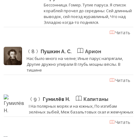
Бессонница. Гомер. Тугие паруса. Я список
кораблей прочел до середины: Сей длинный
выводок, сей поезд журавлиный, Что над
Элладою когда-то поднялся.
Читать
8
Пушкин А. С.
Арион
Нас было много на челне; Иные парус напрягали,
Другие дружно упирали В глубь мощны вёслы. В
тишине
Читать
9
Гумилёв Н.
Капитаны
I На полярных морях и на южных, По изгибам
зелёных зыбей, Меж базальтовых скал и жемчужных
Читать