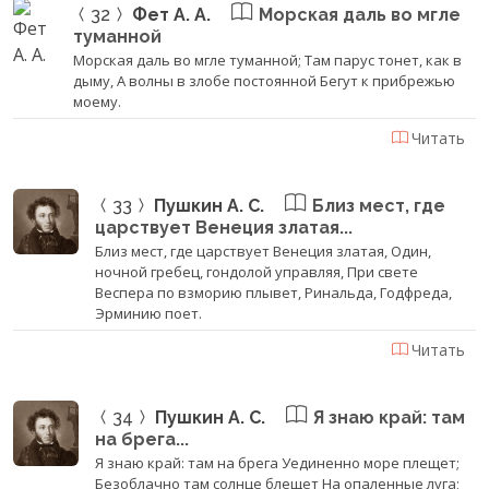
32
Фет А. А.
Морская даль во мгле
туманной
Морская даль во мгле туманной; Там парус тонет, как в
дыму, А волны в злобе постоянной Бегут к прибрежью
моему.
Читать
33
Пушкин А. С.
Близ мест, где
царствует Венеция златая...
Близ мест, где царствует Венеция златая, Один,
ночной гребец, гондолой управляя, При свете
Веспера по взморию плывет, Ринальда, Годфреда,
Эрминию поет.
Читать
34
Пушкин А. С.
Я знаю край: там
на брега...
Я знаю край: там на брега Уединенно море плещет;
Безоблачно там солнце блещет На опаленные луга;