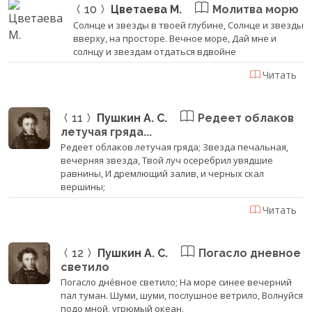
10
Цветаева М.
Молитва морю
Солнце и звезды в твоей глубине, Солнце и звезды
вверху, на просторе. Вечное море, Дай мне и
солнцу и звездам отдаться вдвойне
Читать
11
Пушкин А. С.
Редеет облаков
летучая гряда...
Редеет облаков летучая гряда; Звезда печальная,
вечерняя звезда, Твой луч осеребрил увядшие
равнины, И дремлющий залив, и черных скал
вершины;
Читать
12
Пушкин А. С.
Погасло дневное
светило
Погасло дне́вное светило; На море синее вечерний
пал туман. Шуми, шуми, послушное ветрило, Волнуйся
подо мной, угрюмый океан.