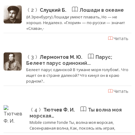
2
Слуцкий Б.
Лошади в океане
(И.Эренбургу) Лошади умеют плавать, Но — не
хорошо. Недалеко. «Глория» — по-русски — значит
«Слава»,-
Читать
3
Лермонтов М. Ю.
Парус;
Белеет парус одинокий...
Белеет парус одинокой В тумане моря голубом!.. Что
ищет он в стране далекой? Что кинул он в краю
родном?..
Читать
4
Тютчев Ф. И.
Ты волна моя
морская…
Mobile comme l’onde Ты, волна моя морская,
Своенравная волна, Как, покоясь иль играя,