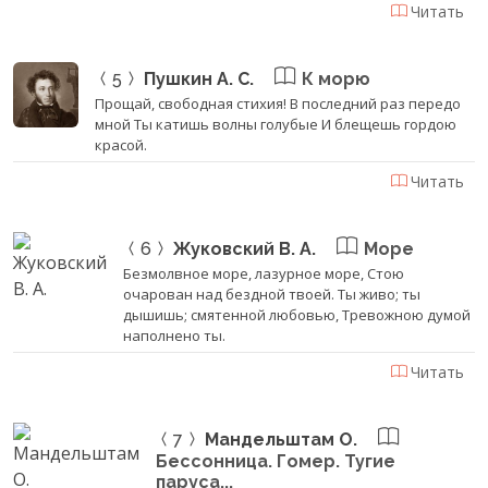
Читать
5
Пушкин А. С.
К морю
Прощай, свободная стихия! В последний раз передо
мной Ты катишь волны голубые И блещешь гордою
красой.
Читать
6
Жуковский В. А.
Море
Безмолвное море, лазурное море, Стою
очарован над бездной твоей. Ты живо; ты
дышишь; смятенной любовью, Тревожною думой
наполнено ты.
Читать
7
Мандельштам О.
Бессонница. Гомер. Тугие
паруса...