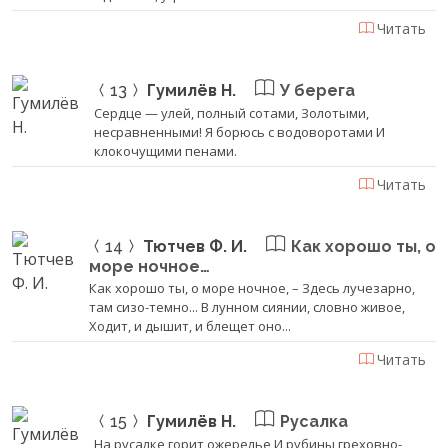
Читать
13
Гумилёв Н.
У берега
Сердце — улей, полный сотами, Золотыми,
несравненными! Я борюсь с водоворотами И
клокочущими пенами.
Читать
14
Тютчев Ф. И.
Как хорошо ты, о
море ночное…
Как хорошо ты, о море ночное, – Здесь лучезарно,
там сизо-темно... В лунном сиянии, словно живое,
Ходит, и дышит, и блещет оно...
Читать
15
Гумилёв Н.
Русалка
На русалке горит ожерелье И рубины греховно-