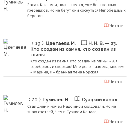
Закат. Как змеи, волны гнутся, Уже без гневных
гребешков, Но не бегут они коснуться Непобедимых
берегов.
Читать
19
Цветаева М.
Н. Н. В. — 23.
Кто создан из камня, кто создан из
глины…
Кто создан из камня, кто создан из глины, – А я
серебрюсь и сверкаю! Мне дело – измена, мне имя
– Марина, Я – бренная пена морская.
Читать
20
Гумилёв Н.
Суэцкий канал
Стаи дней и ночей Надо мной колдовали, Но не
знаю светлей, Чем в Суэцком Канале,
Читать