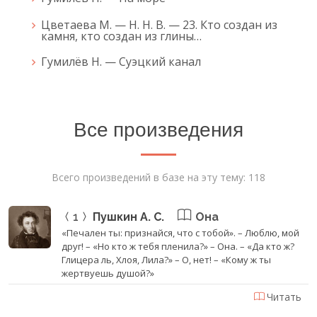
Цветаева М. — Н. Н. В. — 23. Кто создан из
камня, кто создан из глины…
Гумилёв Н. — Суэцкий канал
Все произведения
Всего произведений в базе на эту тему: 118
1
Пушкин А. С.
Она
«Печален ты: признайся, что с тобой». – Люблю, мой
друг! – «Но кто ж тебя пленила?» – Она. – «Да кто ж?
Глицера ль, Хлоя, Лила?» – О, нет! – «Кому ж ты
жертвуешь душой?»
Читать