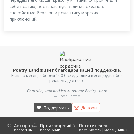
передают его мощь, красоту и тайны. Откройте для
себя поэзию, воспевающую величие океанов,
спокойствие берегов и романтику морских
приключений.
Poetry-Land живёт благодаря вашей поддержке.
Если за месяц соберём 100 €, следующий месяц будет без
рекламы для всех.
Спасибо, что поддерживаете Poetry-Land!
— Сообщество
Поддержать
Доноры
Авторов
Произведений
Посетителей
всего:
106
всего:
6048
посл. час:
22
|
месяц:
34063