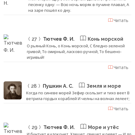
песенку одну: — Всю ночь моряк в пучине плавал, А
на заре пошёл ко дну.
Читать
27
Тютчев Ф. И.
Конь морской
О рьяный Конь, о Конь морской, С бледно-зеленой
гривой, То смирный, ласково-ручной, То бешено-
игривый!
Читать
28
Пушкин А. С.
Земля и море
Когда по синеве морей Зефир скользит и тихо веет В
ветрила гордых кораблей И челны на волнах лелеет;
Читать
29
Тютчев Ф. И.
Море и утёс
И бунтует и клокочет, Хлещет, свищет и ревет — И до