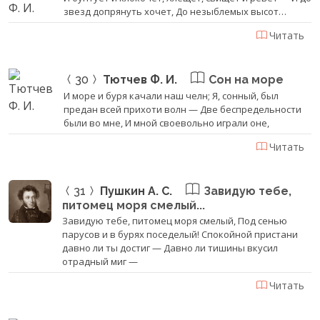
звезд допрянуть хочет, До незыблемых высот…
Читать
30
Тютчев Ф. И.
Сон на море
И море и буря качали наш челн; Я, сонный, был
предан всей прихоти волн — Две беспредельности
были во мне, И мной своевольно играли оне,
Читать
31
Пушкин А. С.
Завидую тебе,
питомец моря смелый...
Завидую тебе, питомец моря смелый, Под сенью
парусов и в бурях поседелый! Спокойной пристани
давно ли ты достиг — Давно ли тишины вкусил
отрадный миг —
Читать