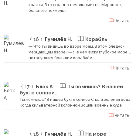
красны, Это странно-печальные сны Мирового,
больного похмелья.
Читать
16
Гумилёв Н.
Корабль
— Что ты видишь во взоре моём, В этом бледно-
мерцающем взоре? — Я в нём вижу глубокое море С
потонувшим большим кораблём.
Читать
17
Блок А.
Ты помнишь? В нашей
бухте сонной…
Ты помнишь? В нашей бухте сонной Спала зеленая вода,
Когда кильватерной колонной Вошли военные суда.
Читать
18
Гумилёв Н.
На море