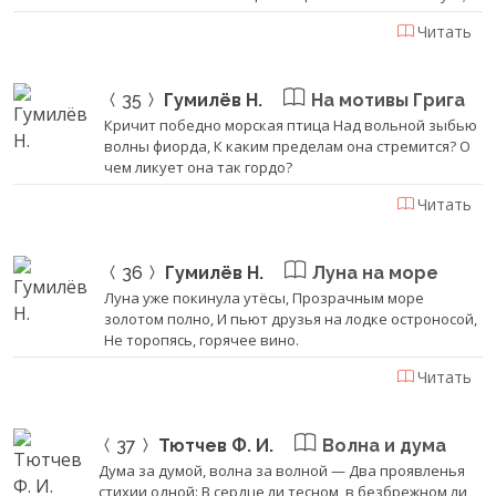
Читать
35
Гумилёв Н.
На мотивы Грига
Кричит победно морская птица Над вольной зыбью
волны фиорда, К каким пределам она стремится? О
чем ликует она так гордо?
Читать
36
Гумилёв Н.
Луна на море
Луна уже покинула утёсы, Прозрачным море
золотом полно, И пьют друзья на лодке остроносой,
Не торопясь, горячее вино.
Читать
37
Тютчев Ф. И.
Волна и дума
Дума за думой, волна за волной — Два проявленья
стихии одной: В сердце ли тесном, в безбрежном ли