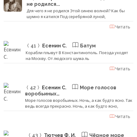
не родился...
Для чего я не родился Этой синею волной? Как бы
шумно я катился Под серебряной луной,
Читать
41
Есенин С.
Батум
Корабли плывут В Константинополь. Поезда уходят
на Москву. От людского шума ль
Читать
42
Есенин С.
Море голосов
воробьиных…
Море голосов воробьиных. Ночь, а как будто ясно. Так
ведь всегда прекрасно. Ночь, а как будто ясно,
Читать
43
Тютчев Ф. И.
Чёрное море