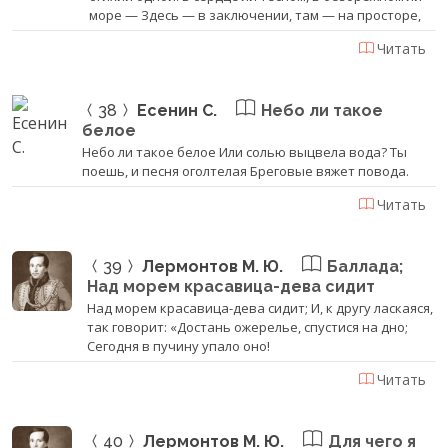
море — Здесь — в заключении, там — на просторе,
Читать
38
Есенин С.
Небо ли такое
белое
Небо ли такое белое Или солью выцвела вода? Ты
поешь, и песня оголтелая Бреговые вяжет повода.
Читать
39
Лермонтов М. Ю.
Баллада;
Над морем красавица-дева сидит
Над морем красавица-дева сидит; И, к другу ласкаяся,
так говорит: «Достань ожерелье, спустися на дно;
Сегодня в пучину упало оно!
Читать
40
Лермонтов М. Ю.
Для чего я