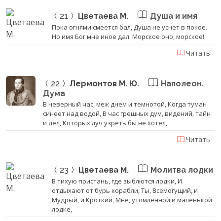
21
Цветаева М.
Душа и имя
Пока огнями смеется бал, Душа не уснет в покое.
Но имя Бог мне иное дал: Морское оно, морское!
Читать
22
Лермонтов М. Ю.
Наполеон.
Дума
В неверный час, меж днем и темнотой, Когда туман
синеет над водой, В час грешных дум, видений, тайн
и дел, Которых луч узреть бы не хотел,
Читать
23
Цветаева М.
Молитва лодки
В тихую пристань, где зыблются лодки, И
отдыхают от бурь корабли, Ты, Всемогущий, и
Мудрый, и Кроткий, Мне, утомленной и маленькой
лодке,