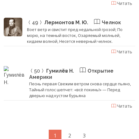
Читать
49
Лермонтов М. Ю.
Челнок
Воет ветр и свистит пред недальной грозой; По
морю, на темный восток, Озаряемый молньей,
кидаем волной, Несется неверный челнок.
Читать
50
Гумилёв Н.
Открытие
Америки
Песнь первая Свежим ветром снова сердце пьяно,
Тайный голос шепчет: «всё покинь!» — Перед
дверью над кустом бурьяна
Читать
1
2
3