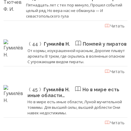
Пятнадцать лет с тех пор минуло, Прошел событий
целый ряд, Но вера нас не обманула — И
севастопольского гула
Читать
44
Гумилёв Н.
Помпей у пиратов
От кормы, изукрашенной красным, Дорогие плывут
ароматы В трюм, где скрылись в волненьи опасном
С угрожающим видом пираты.
Читать
45
Гумилёв Н.
Но в мире есть
иные области…
Но в мире есть иные области, Луной мучительной
томимы. Для высшей силы, высшей доблести Они
навек недостижимы.
Читать