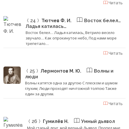
Читать
24
Тютчев Ф. И.
Восток белел…
Ладья катилась…
Восток белел… Ладья катилась, Ветрило весело
звучало… Как опрокинутое небо, Под нами море
трепетало…
Читать
25
Лермонтов М. Ю.
Волны и
люди
Волны катятся одна за другою С плеском и шумом
глухим; Люди проходят ничтожной толпою Также
один за другим.
Читать
26
Гумилёв Н.
Умный дьявол
Мой старый друг, мой верный Дьявол, Пропел мне