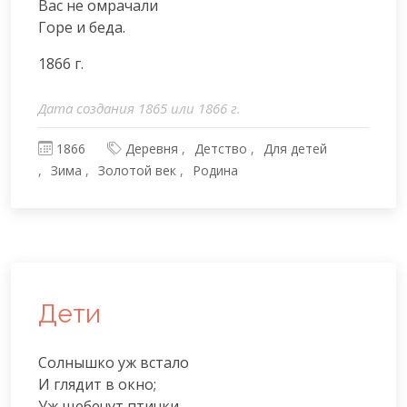
Вас не омрачали

Горе и беда.
1866 г.
Дата создания 1865 или 1866 г.
1866
Деревня
Детство
Для детей
Зима
Золотой век
Родина
Дети
Солнышко уж встало

И глядит в окно;

Уж щебечут птички
