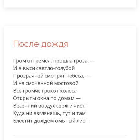
После дождя
Гром отгремел, прошла гроза, —

И в выси светло-голубой

Прозрачней смотрят небеса, —

И на смоченной мостовой

Все громче грохот колеса.

Открыты окна по домам —

Весенний воздух свеж и чист;

Куда ни взглянешь, тут и там

Блестит дождем омытый лист.