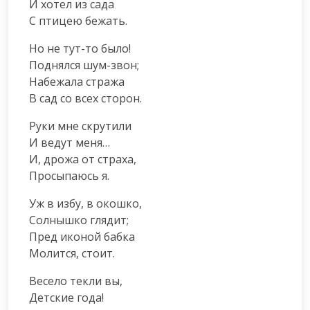
И хотел из сада

С птицею бежать.
Но не тут-то было!

Поднялся шум-звон;

Набежала стража

В сад со всех сторон.
Руки мне скрутили

И ведут меня…

И, дрожа от страха,

Просыпаюсь я.
Уж в избу, в окошко,

Солнышко глядит;

Пред иконой бабка

Молится, стоит.
Весело текли вы,

Детские года!
