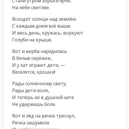
Стали утром зорьки ярче,

На небе светлее.
Всходит солнце над землёю

С каждым днем всё выше.

И весь день, кружась, воркуют

Голуби на крыше.
Вот и верба нарядилась

В белые серёжки,

И у хат играют дети, —

Веселятся, крошки!
Рады солнечному свету,

Рады дети воле,

И теперь их в душной хате

Не удержишь боле.
Вот и лёд на речке треснул,

Речка зашумела
