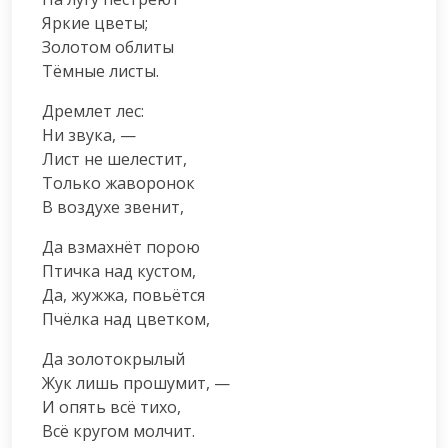
Яркие цветы;

Золотом облиты

Тёмные листы.
Дремлет лес:

Ни звука, —

Лист не шелестит,

Только жаворонок

В воздухе звенит,
Да взмахнёт порою

Птичка над кустом,

Да, жужжа, повьётся

Пчёлка над цветком,
Да золотокрылый

Жук лишь прошумит, —

И опять всё тихо,

Всё кругом молчит.