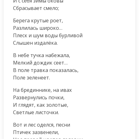
И с себя зимы оковы

Сбрасывает смело;
Берега крутые роет,

Разлилась широко…

Плеск и шум воды бурливой

Слышен издалёка.
В небе тучка набежала,

Мелкий дождик сеет…

В поле травка показалась,

Поле зеленеет.
На брединнике, на ивах

Развернулись почки,

И глядят, как золотые,

Светлые листочки.
Вот и лес оделся, песни

Птичек зазвенели,
