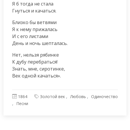
Я б тогда не стала

Гнуться и качаться.
Близко бы ветвями

Я к нему прижалась

И с его листами

День и ночь шепталась.
Нет, нельзя рябинке

К дубу перебраться!

Знать, мне, сиротинке,

Век одной качаться».
1864
Золотой век
Любовь
Одиночество
Песни