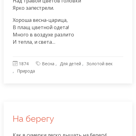
Над травой цветов головки

Ярко запестрели.
Хороша весна-царица,

В плащ цветной одета!

Много в воздухе разлито

И тепла, и света…
1874
Весна
Для детей
Золотой век
Природа
На берегу
Как в сумерки легко дышать на берегу!
