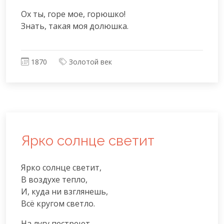
Ох ты, горе мое, горюшко!

Знать, такая моя долюшка.
1870
Золотой век
Ярко солнце светит
Ярко солнце светит,

В воздухе тепло,

И, куда ни взглянешь,

Всё кругом светло.
На лугу пестреют
