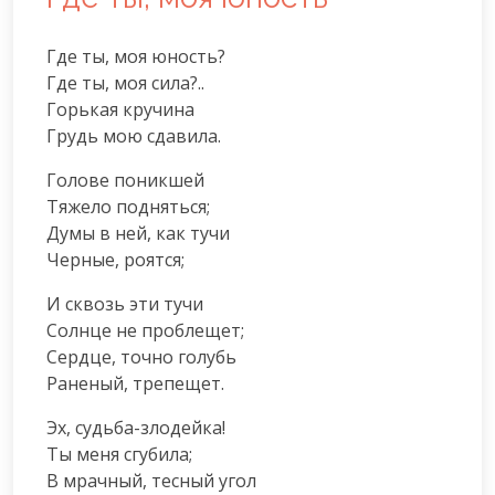
Где ты, моя юность?

Где ты, моя сила?..

Горькая кручина

Грудь мою сдавила.
Голове поникшей

Тяжело подняться;

Думы в ней, как тучи

Черные, роятся; 
И сквозь эти тучи

Солнце не проблещет;

Сердце, точно голубь

Раненый, трепещет.
Эх, судьба-злодейка!

Ты меня сгубила;

В мрачный, тесный угол
