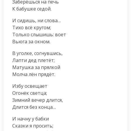
Заберёшься на печь

К бабушке седой.
И сидишь, ни слова…

Тихо всё кругом;

Только слышишь: воет

Вьюга за окном.
В уголке, согнувшись,

Лапти дед плетёт;

Матушка за прялкой

Молча лён прядёт.
Избу освещает

Огонёк светца;

Зимний вечер длится,

Длится без конца…
И начну у бабки

Сказки я просить;
