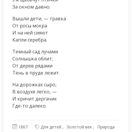
За окном давно.
Вышли дети, — травка

От росы мокра

И на ней сияют

Капли серебра.
Темный сад лучами

Солнышка облит;

От дерев рядами

Тень в пруде лежит.
На дорожках сыро,

В воздухе легко, —

И кричит дергачик

Где-то далеко.
1867
Для детей
Золотой век
Природа