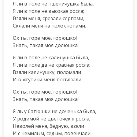
Я ли в поле не пшеничушка была,

Я ли в поле не высокая росла;

Взяли меня, срезали серпами,

Склали меня на поле снопами.
Ох ты, горе мое, горюшко!

Знать, такая моя долюшка!
Я ли в поле не калинушка была,

Я ли в поле да не красная росла;

Взяли калинушку, поломали

И в жгутики меня посвязали.
Ох ты, горе мое, горюшко!

Знать, такая моя долюшка!
Я ль у батюшки не доченька была,

У родимой не цветочек я росла;

Неволей меня, бедную, взяли

И с немилым, седым, повенчали.