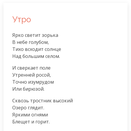
Утро
Ярко светит зорька

В небе голубом,

Тихо всходит солнце

Над большим селом.
И сверкает поле

Утренней росой,

Точно изумрудом

Или бирюзой.
Сквозь тростник высокий

Озеро глядит.

Яркими огнями

Блещет и горит.