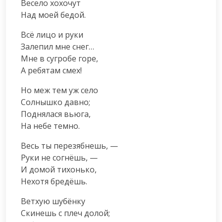
Весело хохочут

Над моей бедой.
Всё лицо и руки

Залепил мне снег…

Мне в сугробе горе,

А ребятам смех!
Но меж тем уж село

Солнышко давно;

Поднялася вьюга,

На небе темно.
Весь ты перезябнешь, —

Руки не согнёшь, —

И домой тихонько,

Нехотя бредёшь.
Ветхую шубёнку

Скинешь с плеч долой;
