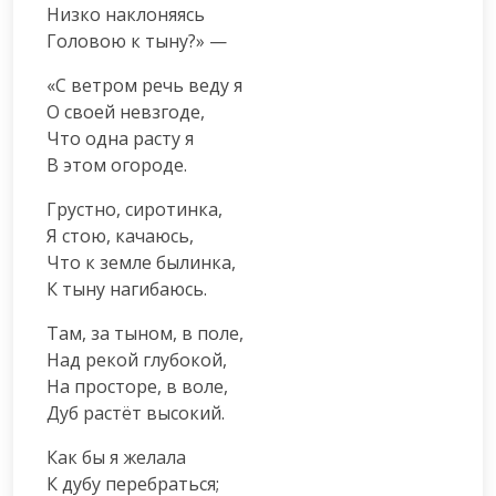
Низко наклоняясь

Головою к тыну?» —
«С ветром речь веду я

О своей невзгоде,

Что одна расту я

В этом огороде.
Грустно, сиротинка,

Я стою, качаюсь,

Что к земле былинка,

К тыну нагибаюсь.
Там, за тыном, в поле,

Над рекой глубокой,

На просторе, в воле,

Дуб растёт высокий.
Как бы я желала

К дубу перебраться;
