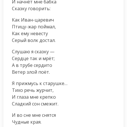
И начнёт мне бабка

Сказку говорить:
Как Иван-царевич

Птицу-жар поймал,

Как ему невесту

Серый волк достал.
Слушаю я сказку —

Сердце так и мрёт;

А в трубе сердито

Ветер злой поёт.
Я прижмусь к старушке…

Тихо речь журчит,

И глаза мне крепко

Сладкий сон смежит.
И во сне мне снятся

Чудные края.
