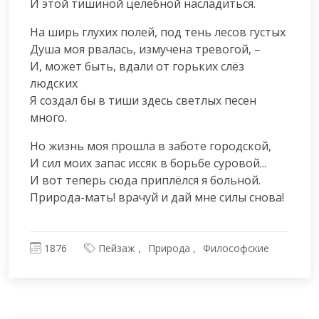
И этой тишиной целебной насладиться.
На ширь глухих полей, под тень лесов густых

Душа моя рвалась, измучена тревогой, –

И, может быть, вдали от горьких слёз 
людских

Я создал бы в тиши здесь светлых песен 
много.
Но жизнь моя прошла в заботе городской,

И сил моих запас иссяк в борьбе суровой...

И вот теперь сюда приплёлся я больной.

Природа-мать! врачуй и дай мне силы снова!
1876
Пейзаж
Природа
Философские