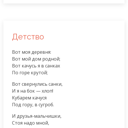
Детство
Вот моя деревня:

Вот мой дом родной;

Вот качусь я в санках

По горе крутой;
Вот свернулись санки,

И я на бок — хлоп!

Кубарем качуся

Под гору, в сугроб.
И друзья-мальчишки,

Стоя надо мной,
