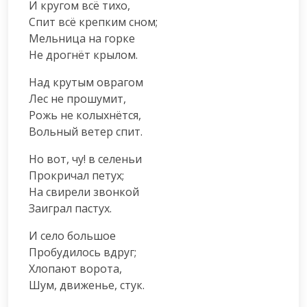
И кругом всё тихо,

Спит всё крепким сном;

Мельница на горке

Не дрогнёт крылом.
Над крутым оврагом

Лес не прошумит,

Рожь не колыхнётся,

Вольный ветер спит.
Но вот, чу! в селеньи

Прокричал петух;

На свирели звонкой

Заиграл пастух.
И село большое

Пробудилось вдруг;

Хлопают ворота,

Шум, движенье, стук.