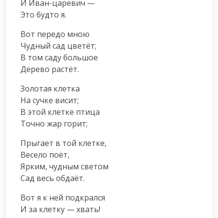
И Иван-царевич —

Это будто я.
Вот передо мною

Чудный сад цветёт;

В том саду большое

Дерево растёт.
Золотая клетка

На сучке висит;

В этой клетке птица

Точно жар горит;
Прыгает в той клетке,

Весело поёт,

Ярким, чудным светом

Сад весь обдаёт.
Вот я к ней подкрался

И за клетку — хвать!
