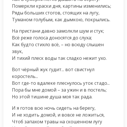
Померкли краски дня, картины изменились;

Ряды больших стогов, стоящих на лугу,

Туманом голубым, как дымкою, покрылись.
На пристани давно замолкли шум и стук;

Всё реже голоса доносятся до слуха;

Как будто стихло всё, – но всюду слышен 
звук,

И тихий плеск воды так сладко нежит ухо.
Вот чёрный жук гудит... вот свистнул 
коростель...

Вот где-то вдалеке плеснулось уток стадо...

Пора бы мне домой – за ужин и в постель;

Но этой тишине душа моя так рада.
И я готов всю ночь сидеть на берегу,

И не ходить домой, и вовсе не ложиться,

Чтоб запахом травы на скошенном лугу
