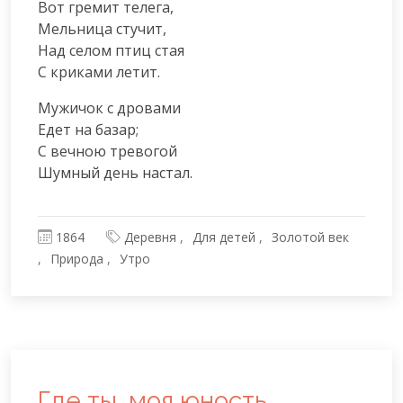
Вот гремит телега,

Мельница стучит,

Над селом птиц стая

С криками летит.
Мужичок с дровами

Едет на базар;

С вечною тревогой

Шумный день настал.
1864
Деревня
Для детей
Золотой век
Природа
Утро
Где ты, моя юность