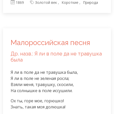
1869
Золотой век
Короткие
Природа
Малороссийская песня
Др. назв.: Я ли в поле да не травушка
была
Я ли в поле да не травушка была,

Я ли в поле не зеленая росла;

Взяли меня, травушку, скосили,

На солнышке в поле иссушили.
Ох ты, горе мое, горюшко!

Знать, такая моя долюшка!