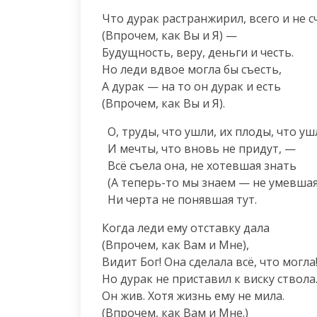
Что дурак растранжирил, всего и не сч
(Впрочем, как Вы и Я) —

Будущность, веру, деньги и честь.

Но леди вдвое могла бы съесть,

А дурак — на то он дурак и есть

(Впрочем, как Вы и Я).
  О, труды, что ушли, их плоды, что ушли,

  И мечты, что вновь не придут, —

  Всё съела она, не хотевшая знать

  (А теперь-то мы знаем — не умевшая знать),

  Ни черта не понявшая тут.
Когда леди ему отставку дала

(Впрочем, как Вам и Мне),

Видит Бог! Она сделала всё, что могла!
Но дурак не приставил к виску ствола.
Он жив. Хотя жизнь ему не мила.

(Впрочем, как Вам и Мне.)