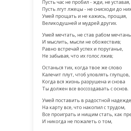
Пусть час не пробил - жди, не уставая,

Пусть лгут лжецы - не снисходи до них;
Умей прощать и не кажись, прощая,

Великодушней и мудрей других.
Умей мечтать, не став рабом мечтанья
И мыслить, мысли не обожествив;

Равно встречай успех и поруганье,

Не забывая, что их голос лжив;
Останься тих, когда твое же слово

Калечит плут, чтоб уловлять глупцов,

Когда вся жизнь разрушена и снова

Ты должен все воссоздавать с основ.
Умей поставить в радостной надежде,
На карту все, что накопил с трудом,

Все проиграть и нищим стать, как пре
И никогда не пожалеть о том,