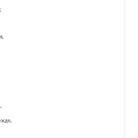


,



жде,
