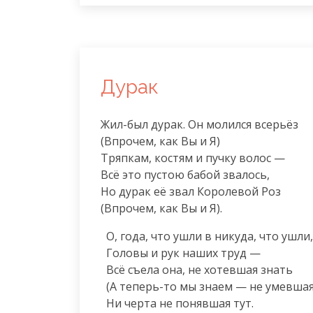
Дурак
Жил-был дурак. Он молился всерьёз

(Впрочем, как Вы и Я)

Тряпкам, костям и пучку волос —

Всё это пустою бабой звалось,

Но дурак её звал Королевой Роз

(Впрочем, как Вы и Я).
  О, года, что ушли в никуда, что ушли,

  Головы и рук наших труд —

  Всё съела она, не хотевшая знать

  (А теперь-то мы знаем — не умевшая знать),

  Ни черта не понявшая тут.