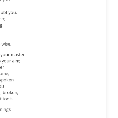
ubt you,

o;

,



 wise.
your master;

 your aim;

er

ame;

 spoken

s,

, broken,

 tools.
nings


