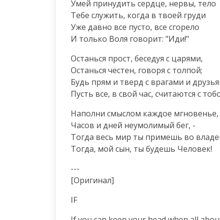
Умей принудить сердце, нервы, тело

Тебе служить, когда в твоей груди

Уже давно все пусто, все сгорело

И только Воля говорит: "Иди!"
Останься прост, беседуя с царями,

Останься честен, говоря с толпой;

Будь прям и тверд с врагами и друзьям
Пусть все, в свой час, считаются с тоб
Наполни смыслом каждое мгновенье,

Часов и дней неумолимый бег, -

Тогда весь мир ты примешь во владен
Тогда, мой сын, ты будешь Человек!
--- 

[Оригинал]
IF
If you can keep your head when all about