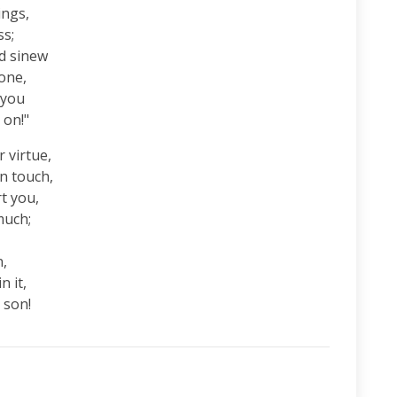
ngs,

s;

d sinew

one,

you

 on!"
 virtue,

 touch,

t you,

uch;

,

 it,

 son!