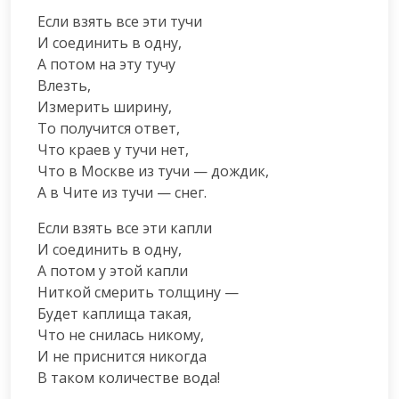
Если взять все эти тучи

И соединить в одну,

А потом на эту тучу

Влезть,

Измерить ширину,

То получится ответ,

Что краев у тучи нет,

Что в Москве из тучи — дождик,

А в Чите из тучи — снег.
Если взять все эти капли

И соединить в одну,

А потом у этой капли

Ниткой смерить толщину —

Будет каплища такая,

Что не снилась никому,

И не приснится никогда

В таком количестве вода!