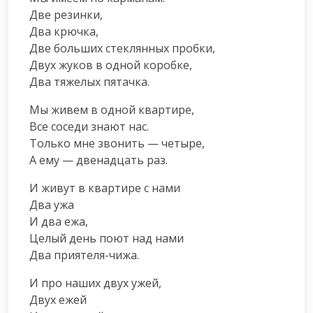
Две резинки,

Два крючка,

Две больших стеклянных пробки,

Двух жуков в одной коробке,

Два тяжелых пятачка.
Мы живем в одной квартире,

Все соседи знают нас.

Только мне звонить — четыре,

А ему — двенадцать раз.
И живут в квартире с нами

Два ужа

И два ежа,

Целый день поют над нами

Два приятеля-чижа.
И про наших двух ужей,

Двух ежей
