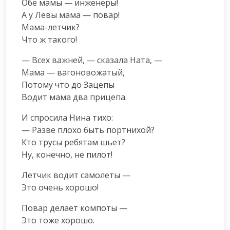
Обе мамы — инженеры!

А у Левы мама — повар!

Мама-летчик?

Что ж такого!
— Всех важней, — сказала Ната, —

Мама — вагоновожатый,

Потому что до Зацепы

Водит мама два прицепа.
И спросила Нина тихо:

— Разве плохо быть портнихой?

Кто трусы ребятам шьет?

Ну, конечно, не пилот!
Летчик водит самолеты —

Это очень хорошо!
Повар делает компоты —

Это тоже хорошо.