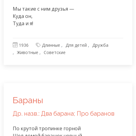
Мы такие с ним друзья —

Куда он,

Туда и я!
1936
Длинные
Для детей
Дружба
Животные
Советские
Бараны
Др. назв.: Два барана; Про баранов
По крутой тропинке горной

Шел домой барашек черный
