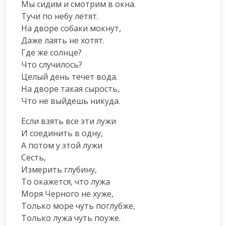
Мы сидим и смотрим в окна.

Тучи по небу летят.

На дворе собаки мокнут,

Даже лаять не хотят.

Где же солнце?

Что случилось?

Целый день течет вода.

На дворе такая сырость,

Что не выйдешь никуда.
Если взять все эти лужи

И соединить в одну,

А потом у этой лужи

Сесть,

Измерить глубину,

То окажется, что лужа

Моря Черного не хуже,

Только море чуть поглубже,

Только лужа чуть поуже.