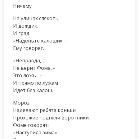
Ничему.
На улицах слякоть,

И дождик,

И град.

«Наденьте калоши», -

Ему говорят.
«Неправда, -

Не верит Фома, -

Это ложь…»

И прямо по лужам

Идет без калош.
Мороз.

Надевают ребята коньки.

Прохожие подняли воротники.

Фоме говорят:

«Наступила зима».
