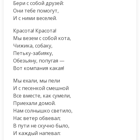
Бери с собой друзей:

Они тебе помогут,

И с ними веселей.
Красота! Красота!

Мы везем с собой кота,

Чижика, собаку,

Петьку-забияку,

Обезьяну, попугая —

Вот компания какая!
Мы ехали, мы пели

И с песенкой смешной

Все вместе, как сумели,

Приехали домой.

Нам солнышко светило,

Нас ветер обвевал;

В пути не скучно было,

И каждый напевал: