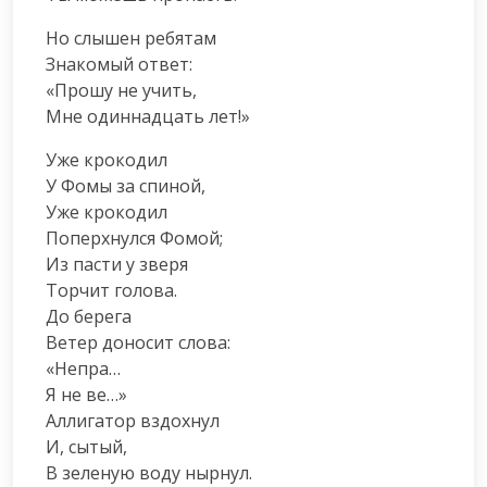
Но слышен ребятам

Знакомый ответ:

«Прошу не учить,

Мне одиннадцать лет!»
Уже крокодил

У Фомы за спиной,

Уже крокодил

Поперхнулся Фомой;

Из пасти у зверя

Торчит голова.

До берега

Ветер доносит слова:

«Непра…

Я не ве…»

Аллигатор вздохнул

И, сытый,

В зеленую воду нырнул.