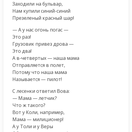
Заходили на бульвар,

Нам купили синий-синий

Презеленый красный шар!
— А у нас огонь погас —

Это раз!

Грузовик привез дрова —

Это два!

А в-четвертых — наша мама

Отправляется в полет,

Потому что наша мама

Называется — пилот!
С лесенки ответил Вова:

— Мама — летчик?

Что ж такого?

Вот у Коли, например,

Мама — милиционер!

А у Толи и у Веры
