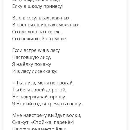
Ёлку в школу принесу!
Всю в сосульках ледяных,

В крепких шишках смоляных,

Со смолою на стволе,

Со снежинкой на смоле.
Если встречу я в лесу

Настоящую лису,

Я на ёлку покажу

И в лесу лисе скажу:
– Ты, лиса, меня не трогай,

Ты беги своей дорогой,

Не задерживай, прошу:

Я Новый год встречать спешу.
Мне навстречу выйдут волки,

Скажут: «Стой-ка, паренёк!

На опушке вместо ёлки
