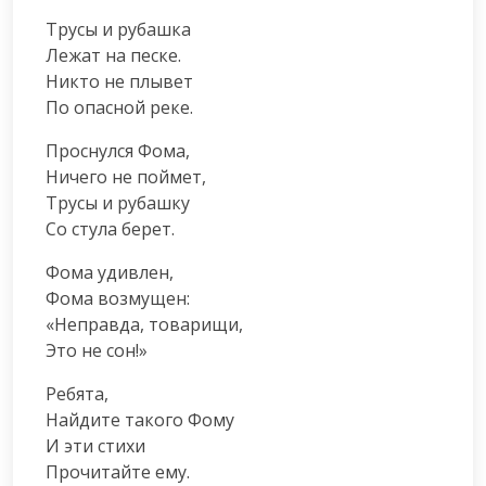
Трусы и рубашка

Лежат на песке.

Никто не плывет

По опасной реке.
Проснулся Фома,

Ничего не поймет,

Трусы и рубашку

Со стула берет.
Фома удивлен,

Фома возмущен:

«Неправда, товарищи,

Это не сон!»
Ребята,

Найдите такого Фому

И эти стихи

Прочитайте ему.