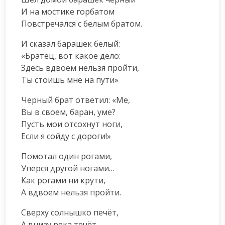
И на мостике горбатом

Повстречался с белым братом.
И сказал барашек белый:

«Братец, вот какое дело:

Здесь вдвоем нельзя пройти,

Ты стоишь мне на пути»
Черный брат ответил: «Ме,

Вы в своем, баран, уме?

Пусть мои отсохнут ноги,

Если я сойду с дороги!»
Помотал один рогами,

Уперся другой ногами…

Как рогами ни крути,

А вдвоем нельзя пройти.
Сверху солнышко печёт,

А внизу река течёт.
