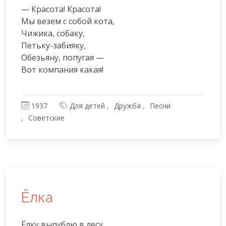
— Красота! Красота!

Мы везем с собой кота,

Чижика, собаку,

Петьку-забияку,

Обезьяну, попугая —

Вот компания какая!
1937
Для детей
Дружба
Песни
Советские
Ёлка
Ёлку вырублю в лесу,
