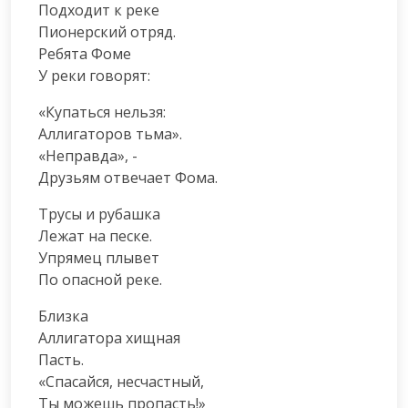
Подходит к реке

Пионерский отряд.

Ребята Фоме

У реки говорят:
«Купаться нельзя:

Аллигаторов тьма».

«Неправда», -

Друзьям отвечает Фома.
Трусы и рубашка

Лежат на песке.

Упрямец плывет

По опасной реке.
Близка

Аллигатора хищная

Пасть.

«Спасайся, несчастный,

Ты можешь пропасть!»