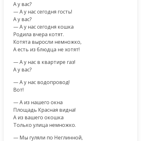
А у вас?

— А у нас сегодня гость!

А у вас?

— А у нас сегодня кошка

Родила вчера котят.

Котята выросли немножко,

А есть из блюдца не хотят!
— А у нас в квартире газ!

А у вас?
— А у нас водопровод!

Вот!
— А из нашего окна

Площадь Красная видна!

А из вашего окошка

Только улица немножко.
— Мы гуляли по Неглинной,
