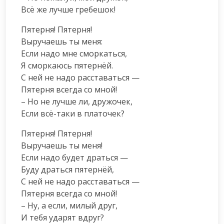
Всё же лучше гребешок!
Пятерня! Пятерня!

Выручаешь ты меня:

Если надо мне сморкаться,

Я сморкаюсь пятернёй.

С ней не надо расставаться —

Пятерня всегда со мной!

– Но не лучше ли, дружочек,

Если всё-таки в платочек?
Пятерня! Пятерня!

Выручаешь ты меня!

Если надо будет драться —

Буду драться пятернёй,

С ней не надо расставаться —

Пятерня всегда со мной!

– Ну, а если, милый друг,

И тебя ударят вдруг?
