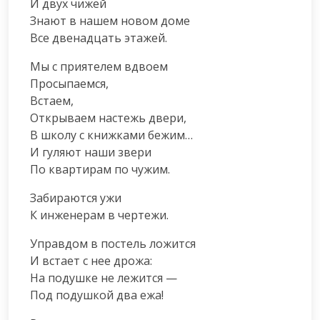
И двух чижей

Знают в нашем новом доме

Все двенадцать этажей.
Мы с приятелем вдвоем

Просыпаемся,

Встаем,

Открываем настежь двери,

В школу с книжками бежим…

И гуляют наши звери

По квартирам по чужим.
Забираются ужи

К инженерам в чертежи.
Управдом в постель ложится

И встает с нее дрожа:

На подушке не лежится —

Под подушкой два ежа!