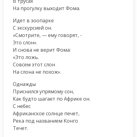
В трусах

На прогулку выходит Фома.
Идет в зоопарке

С экскурсией он.

«Смотрите, — ему говорят, -

Это слон».

И снова не верит Фома:

«Это ложь.

Совсем этот слон

На слона не похож».
Однажды

Приснился упрямому сон,

Как будто шагает по Африке он.

С небес

Африканское солнце печет,

Река под названием Конго

Течет.