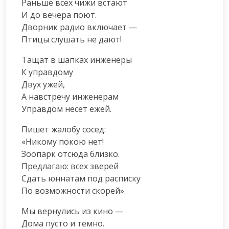
Раньше всех чижи встают

И до вечера поют.

Дворник радио включает —

Птицы слушать не дают!
Тащат в шапках инженеры

К управдому

Двух ужей,

А навстречу инженерам

Управдом несет ежей.
Пишет жалобу сосед:

«Никому покою нет!

Зоопарк отсюда близко.

Предлагаю: всех зверей

Сдать юннатам под расписку

По возможности скорей».
Мы вернулись из кино —

Дома пусто и темно.
