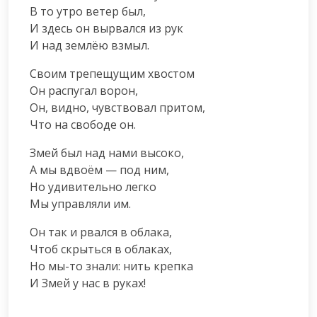
В то утро ветер был,

И здесь он вырвался из рук

И над землёю взмыл.
Своим трепещущим хвостом

Он распугал ворон,

Он, видно, чувствовал притом,

Что на свободе он.
Змей был над нами высоко,

А мы вдвоём — под ним,

Но удивительно легко

Мы управляли им.
Он так и рвался в облака,

Чтоб скрыться в облаках,

Но мы-то знали: нить крепка

И Змей у нас в руках!