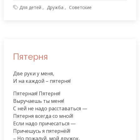
Для детей
Дружба
Советские
Пятерня
Две руки у меня,

И на каждой – пятерня!
Пятерная! Пятерня!

Выручаешь ты меня!

С ней не надо расставаться —

Пятерня всегда со мной!

Если надо причесаться —

Причешусь я пятернёй!

– Но пожалуй, мой дружок,
