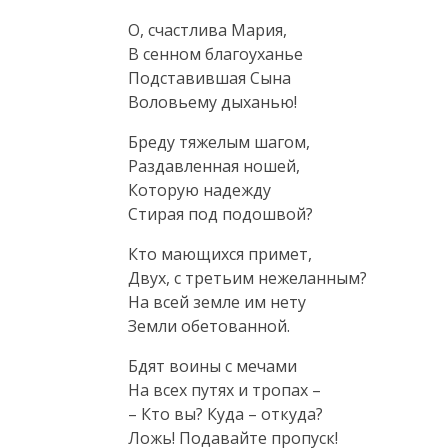
О, счастлива Мария,

В сенном благоуханье

Подставившая Сына

Воловьему дыханью!
Бреду тяжелым шагом,

Раздавленная ношей,

Которую надежду

Стирая под подошвой?
Кто мающихся примет,

Двух, с третьим нежеланным?

На всей земле им нету

Земли обетованной.
Бдят воины с мечами

На всех путях и тропах –

– Кто вы? Куда – откуда?

Ложь! Подавайте пропуск!