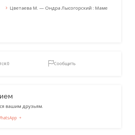
Цветаева М. — Ондра Лысогорский : Маме
тся:
0
Сообщить
нием
ся вашим друзьям.
WhatsApp