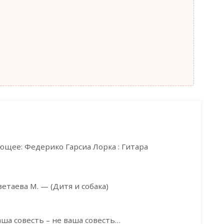
ющее: Федерико Гарсиа Лорка : Гитара
етаева М. — (Дитя и собака)
аша совесть – не ваша совесть…