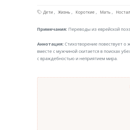
Дети
Жизнь
Короткие
Мать
Ностал
Примечания
Примечания:
Переводы из еврейской поэзи
Аннотация
Аннотация:
Стихотворение повествует о 
вместе с мужчиной скитается в поисках уб
с враждебностью и неприятием мира.