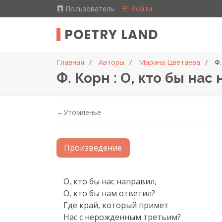
Пользователь
Войти
POETRY LAND
Главная
Авторы
Марина Цветаева
Ф.
Ф. Корн : О, кто бы нас
←
Утомленье
Произведение
Текст произведения
О, кто бы нас направил,

О, кто бы нам ответил?

Где край, который примет

Нас с нерожденным третьим?