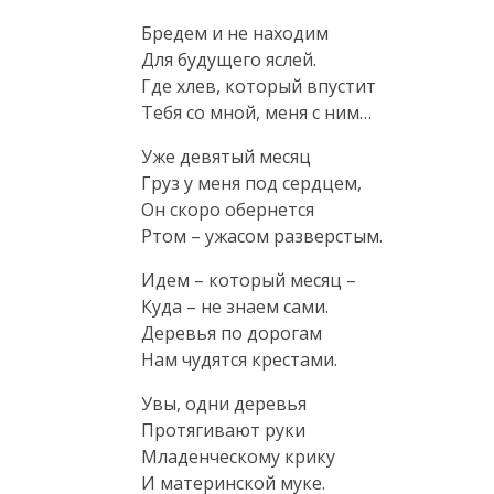
Бредем и не находим

Для будущего яслей.

Где хлев, который впустит

Тебя со мной, меня с ним…
Уже девятый месяц

Груз у меня под сердцем,

Он скоро обернется

Ртом – ужасом разверстым.
Идем – который месяц –

Куда – не знаем сами.

Деревья по дорогам

Нам чудятся крестами.
Увы, одни деревья

Протягивают руки

Младенческому крику

И материнской муке.