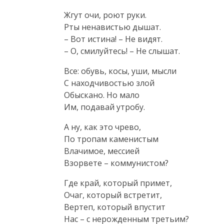
Жгут очи, роют руки.

Рты ненавистью дышат.

– Вот истина! – Не видят.

– О, смилуйтесь! – Не слышат.
Все: обувь, косы, уши, мысли

С находчивостью злой

Обыскано. Но мало

Им, подавай утробу.
А ну, как это чрево,

По тропам каменистым

Влачимое, мессией

Взорвете – коммунистом?
Где край, который примет,

Очаг, который встретит,

Вертеп, который впустит

Нас – с нерожденным третьим?