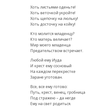
Хоть листьями оденьте!

Хоть веточкой укройте!

Хоть щепочку на люльку!

Хоть досточку на койку!
Кто молится младенцу?

Кто матерь величает?

Мир моего младенца

Предательством встречает.
Любой ему Иуда

И крест ему сосновый

На каждом перекрестке

Заране уготован.
Все, все ему готово:

Путь, крест, венец, гробница

Под стражею – да негде

Ему на свет родиться.