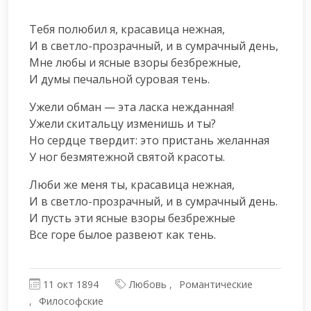
Тебя полюбил я, красавица нежная,

И в светло-прозрачный, и в сумрачный день,

Мне любы и ясные взоры безбрежные,

И думы печальной суровая тень.
Ужели обман — эта ласка нежданная!

Ужели скитальцу изменишь и ты?

Но сердце твердит: это пристань желанная

У ног безмятежной святой красоты.
Люби же меня ты, красавица нежная,

И в светло-прозрачный, и в сумрачный день.

И пусть эти ясные взоры безбрежные

Все горе былое развеют как тень.
11 окт 1894
Любовь
Романтические
Философские