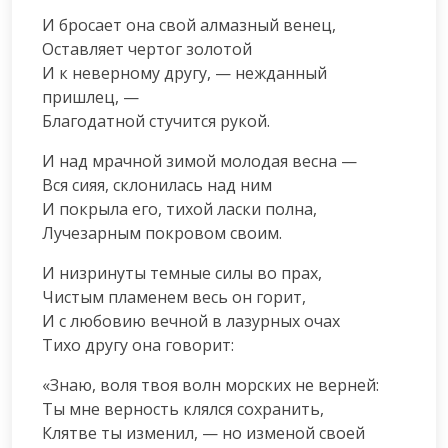
И бросает она свой алмазный венец,

Оставляет чертог золотой

И к неверному другу, — нежданный 
пришлец, —

Благодатной стучится рукой.
И над мрачной зимой молодая весна —

Вся сияя, склонилась над ним

И покрыла его, тихой ласки полна,

Лучезарным покровом своим.
И низринуты темные силы во прах,

Чистым пламенем весь он горит,

И с любовию вечной в лазурных очах

Тихо другу она говорит:
«Знаю, воля твоя волн морских не верней:

Ты мне верность клялся сохранить,

Клятве ты изменил, — но изменой своей
