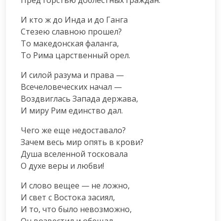
И кто ж до Инда и до Ганга

Стезею славною прошел?

То македонская фаланга,

То Рима царственный орел.
И силой разума и права —

Всечеловеческих начал —

Воздвиглась Запада держава,

И миру Рим единство дал.
Чего же еще недоставало?

Зачем весь мир опять в крови?

Душа вселенной тосковала

О духе веры и любви!
И слово вещее — не ложно,

И свет с Востока засиял,

И то, что было невозможно,

Он возвестил и обещал.