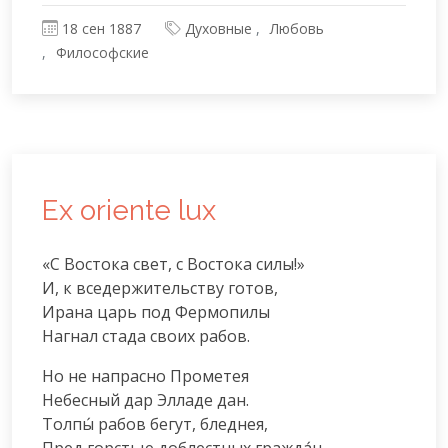
18 сен 1887
Духовные
Любовь
Философские
Ex oriente lux
«С Востока свет, с Востока силы!»

И, к вседержительству готов,

Ирана царь под Фермопилы

Нагнал стада своих рабов.
Но не напрасно Прометея

Небесный дар Элладе дан.

Толпы́ рабов бегут, бледнея,

Пред горстью доблестных гражда́н.