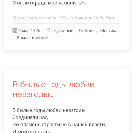
Мог ли сердце мое изменить?»
Между концом ноября 1875 и 6 марта 1876, Каир
6 мар 1876
Духовные
Любовь
Мистика
Романтические
В былые годы любви
невзгоды…
В былые годы любви невзгоды

Соединяли нас,

Но пламень страсти не в нашей власти,

И мой огонь угас.