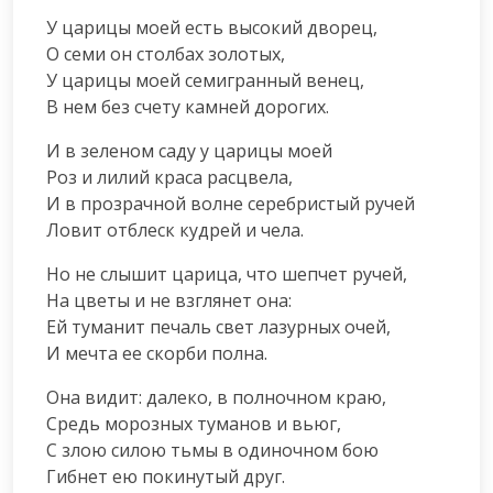
У царицы моей есть высокий дворец,

О семи он столбах золотых,

У царицы моей семигранный венец,

В нем без счету камней дорогих.
И в зеленом саду у царицы моей

Роз и лилий краса расцвела,

И в прозрачной волне серебристый ручей

Ловит отблеск кудрей и чела.
Но не слышит царица, что шепчет ручей,

На цветы и не взглянет она:

Ей туманит печаль свет лазурных очей,

И мечта ее скорби полна.
Она видит: далеко, в полночном краю,

Средь морозных туманов и вьюг,

С злою силою тьмы в одиночном бою

Гибнет ею покинутый друг.