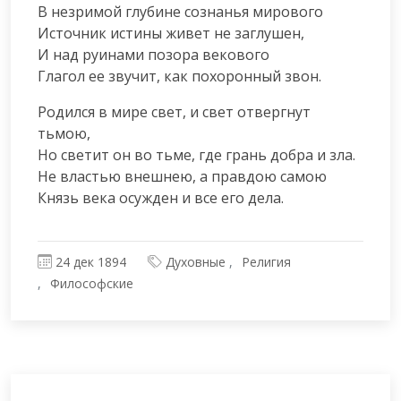
В незримой глубине сознанья мирового

Источник истины живет не заглушен,

И над руинами позора векового

Глагол ее звучит, как похоронный звон.
Родился в мире свет, и свет отвергнут 
тьмою,

Но светит он во тьме, где грань добра и зла.

Не властью внешнею, а правдою самою

Князь века осужден и все его дела.
24 дек 1894
Духовные
Религия
Философские