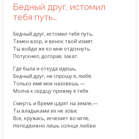
Бедный друг, истомил
тебя путь…
Бедный друг, истомил тебя путь,

Темен взор, и венок твой измят.

Ты войди же ко мне отдохнуть.

Потускнел, догорая, закат.
Где была и откуда идешь,

Бедный друг, не спрошу я, любя;

Только имя мое назовешь —

Молча к сердцу прижму я тебя.
Смерть и Время царят на земле,—

Ты владыками их не зови;

Все, кружась, исчезает во мгле,

Неподвижно лишь солнце любви.