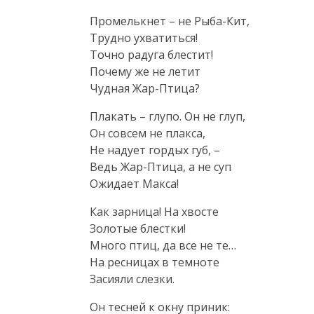
Промелькнет – не Рыба-Кит,

Трудно ухватиться!

Точно радуга блестит!

Почему же не летит

Чудная Жар-Птица?
Плакать – глупо. Он не глуп,

Он совсем не плакса,

Не надует гордых губ, –

Ведь Жар-Птица, а не суп

Ожидает Макса!
Как зарница! На хвосте

Золотые блестки!

Много птиц, да все не те…

На ресницах в темноте

Засияли слезки.
Он тесней к окну приник:
