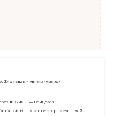
: Жертвам школьных сумерок
ерезницкий Е. — Птицелов
Тютчев Ф. И. — Как птичка, раннею зарей…