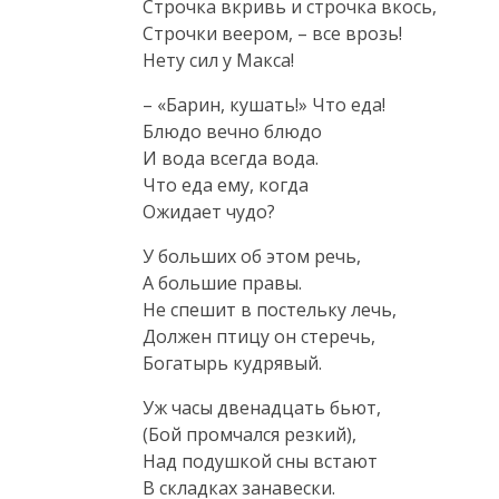
Строчка вкривь и строчка вкось,

Строчки веером, – все врозь!

Нету сил у Макса!
– «Барин, кушать!» Что еда!

Блюдо вечно блюдо

И вода всегда вода.

Что еда ему, когда

Ожидает чудо?
У больших об этом речь,

А большие правы.

Не спешит в постельку лечь,

Должен птицу он стеречь,

Богатырь кудрявый.
Уж часы двенадцать бьют,

(Бой промчался резкий),

Над подушкой сны встают

В складках занавески.