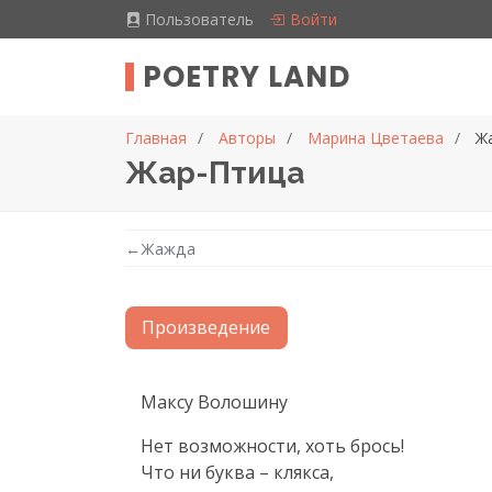
Пользователь
Войти
POETRY LAND
Главная
Авторы
Марина Цветаева
Ж
Жар-Птица
←
Жажда
Произведение
Текст произведения
Максу Волошину
Нет возможности, хоть брось!

Что ни буква – клякса,
