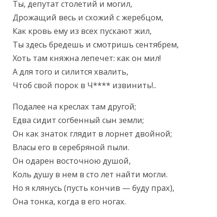
Ты, депутат столетий и могил,

Дрожащий весь и схожий с жеребцом,

Как кровь ему из всех пускают жил,

Ты здесь бредешь и смотришь сентябрем,

Хоть там княжна лепечет: как он мил!

А для того и силится хвалить,

Чтоб свой порок в Ч**** извинить!..
Подалее на креслах там другой;

Едва сидит согбенный сын земли;

Он как знаток глядит в лорнет двойной;

Власы его в серебряной пыли.

Он одарен восточною душой,

Коль душу в нем в сто лет найти могли.

Но я клянусь (пусть кончив — буду прах),

Она тонка, когда в его ногах.