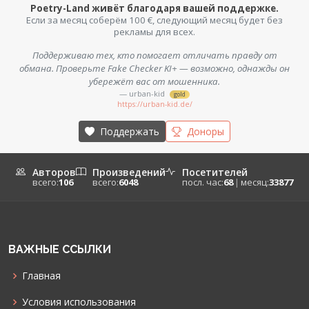
Poetry-Land живёт благодаря вашей поддержке.
Если за месяц соберём 100 €, следующий месяц будет без
рекламы для всех.
Поддерживаю тех, кто помогает отличать правду от
обмана. Проверьте Fake Checker KI+ — возможно, однажды он
убережёт вас от мошенника.
— urban-kid
gold
https://urban-kid.de/
Поддержать
Доноры
Авторов
Произведений
Посетителей
всего:
106
всего:
6048
посл. час:
68
|
месяц:
33877
ВАЖНЫЕ ССЫЛКИ
Главная
Условия использования