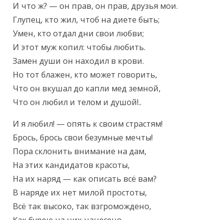
И что ж? — он прав, он прав, друзья мои.

Глупец, кто жил, чтоб на диете быть;

Умен, кто отдал дни свои любви;

И этот муж копил: чтобы любить.

Замен души он находил в крови.

Но тот блажен, кто может говорить,

Что он вкушал до капли мед земной,

Что он любил и телом и душой!..
И я любил! — опять к своим страстям!

Брось, брось свои безумные мечты!

Пора склонить внимание на дам,

На этих кандидатов красоты,

На их наряд — как описать всё вам?

В наряде их нет милой простоты,

Всё так высоко, так взгромождено,
