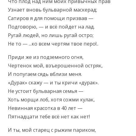
Что плод над ним моих привычных прав

Узнает вновь бульварной маскерад;

Сатиров я для помощи призвав —

Подговорю, — и всё пойдет на лад.

Ругай людей, но лишь ругай остро;

Не то — ...ко всем чертям твое перо!..
Приди же из подземного огня,

Чертенок мой, взъерошенной остряк,

И попугаем сядь вблизи меня.

«Дурак» скажу — и ты кричи «дурак».

Не устоит бульварная семья —

Хоть морщи лоб, хотя сожми кулак,

Невинная красотка в 40 лет —

Пятнадцати тебе всё нет как нет!
И ты, мой старец с рыжим париком,
