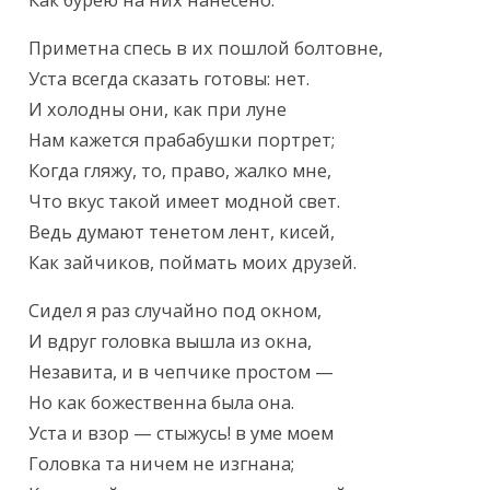
Как бурею на них нанесено.
Приметна спесь в их пошлой болтовне,

Уста всегда сказать готовы: нет.

И холодны они, как при луне

Нам кажется прабабушки портрет;

Когда гляжу, то, право, жалко мне,

Что вкус такой имеет модной свет.

Ведь думают тенетом лент, кисей,

Как зайчиков, поймать моих друзей.
Сидел я раз случайно под окном,

И вдруг головка вышла из окна,

Незавита, и в чепчике простом —

Но как божественна была она.

Уста и взор — стыжусь! в уме моем

Головка та ничем не изгнана;
