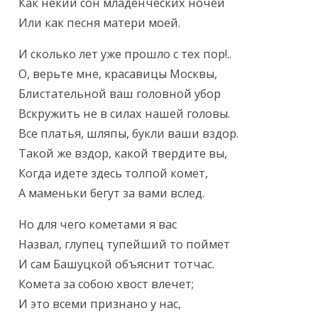
Как некий сон младенческих ночей

Или как песня матери моей.
И сколько лет уже прошло с тех пор!..

О, верьте мне, красавицы Москвы,

Блистательной ваш головной убор

Вскружить не в силах нашей головы.

Все платья, шляпы, букли ваши вздор.

Такой же вздор, какой твердите вы,

Когда идете здесь толпой комет,

А маменьки бегут за вами вслед.
Но для чего кометами я вас

Назвал, глупец тупейший то поймет

И сам Башуцкой объяснит тотчас.

Комета за собою хвост влечет;

И это всеми признано у нас,
