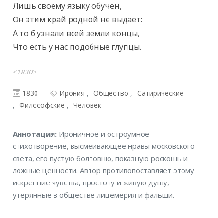
Лишь своему языку обучен,

Он этим край родной не выдает:

А то б узнали всей земли концы,

Что есть у нас подобные глупцы.
<1830>
1830
Ирония
Общество
Сатирические
Философские
Человек
Аннотация
Аннотация:
Ироничное и остроумное
стихотворение, высмеивающее нравы московского
света, его пустую болтовню, показную роскошь и
ложные ценности. Автор противопоставляет этому
искренние чувства, простоту и живую душу,
утерянные в обществе лицемерия и фальши.