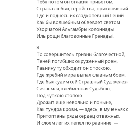
Тебя потом он огласил приветом,

Страна любви, геройства, приключений,
Где и поднесь их сладкопевный Гений

Как бы волшебным обвевает светом

Узорчатой Альгамбры колоннады

Иль рощи благовонные Гренады!..
8

То совершитель тризны благочестной,

Теней погибших окруженный роем,

Равнину ту обходит он с тоскою,

Где жребий мира выпал славным боем,

Где был судим сей Страшный Суд железны
Сия земля, клейменная Судьбою,

Под чуткою стопою

Дрожит еще невольно и поныне,

Как тундра крови, — здесь, в мученьях 
Притоптаны ряды сердец отважных,

И слоем лег их пепел по равнине, —
