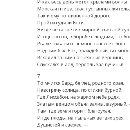
И как весь день метет крылами волны

Морская птица, скал пустынных житель,
Так и ему по жизненной дороге

Пройти судили Боги,

Нигде не встретив мирной, светлой кущи
И тщетно он, в борьбе с людьми, с собою
Рвался схватить земное счастье с бою.

Над ним был Рок, враждебный, всемогущ
Всходил за ним на снежные вершины,

Спускался в дол, переплывал пучины!..
7

То мчится Бард, беглец родного края,

Навстречу солнца, по стихии бурной,

Где Лиссабон, на жарком небе рдея,

Златым венцом объял залив лазурный, 
Там, где земля горит, благоухая,

И где плоды, на пыльных ветвях зрея,

Душистей и свежее, —
