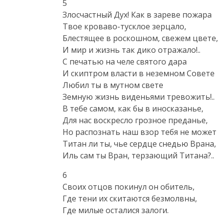
5

Злосчастный Дух! Как в зареве пожара

Твое кроваво-тусклое зерцало,

Блестящее в роскошном, свежем цвете,

И мир и жизнь так дико отражало!..

С печатью на челе святого дара

И скиптром власти в неземном Совете

Любил ты в мутном свете

Земную жизнь виденьями тревожить!..

В тебе самом, как бы в иносказанье,

Для нас воскресло грозное преданье,

Но распознать наш взор тебя не может 
Титан ли ты, чье сердце снедью Врана,

Иль сам ты Вран, терзающий Титана?..
6

Своих отцов покинул он обитель,

Где тени их скитаются безмолвны,

Где милые осталися залоги.
