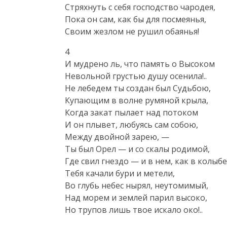
Стряхнуть с себя господство чародея,

Пока он сам, как бы для посмеянья,

Своим жезлом не рушил обаянья!
4

И мудрено ль, что память о Высоком

Невольной грустью душу осенила!..

Не лебедем ты создан был Судьбою,

Купающим в волне румяной крыла,

Когда закат пылает над потоком

И он плывет, любуясь сам собою,

Между двойной зарею, —

Ты был Орел — и со скалы родимой,

Где свил гнездо — и в нем, как в колыбел
Тебя качали бури и метели,

Во глубь небес нырял, неутомимый,

Над морем и землей парил высоко,

Но трупов лишь твое искало око!..