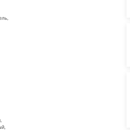
ль,





й,
