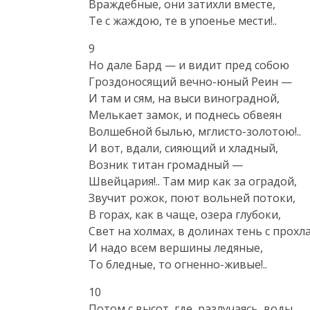
Враждебные, они затихли вместе,

Те с жаждою, те в упоенье мести!..
9

Но дале Бард — и видит пред собою

Гроздоносящий вечно-юный Реин —

И там и сям, на выси виноградной,

Мелькает замок, и поднесь обвеян

Волшебной былью, мглисто-золотою!..

И вот, вдали, сияющий и хладный,

Возник титан громадный —

Швейцария!.. Там мир как за оградой,

Звучит рожок, поют вольней потоки,

В горах, как в чаще, озера глубоки,

Свет на холмах, в долинах тень с прохла
И надо всем вершины ледяные,

То бледные, то огненно-живые!..
10

Потом с высот, где, разлучаясь, воды
