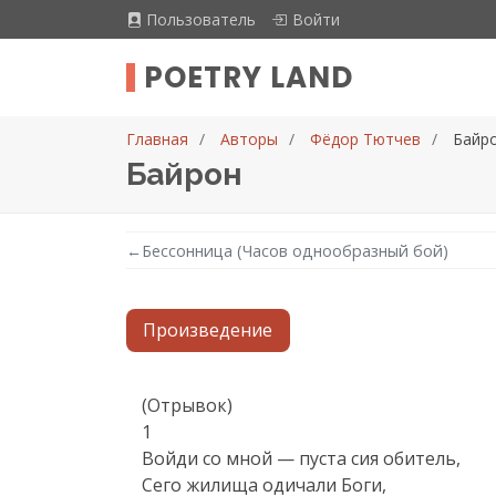
Пользователь
Войти
POETRY LAND
Главная
Авторы
Фёдор Тютчев
Байр
Байрон
←
Бессонница (Часов однообразный бой)
Произведение
Текст произведения
(Отрывок)

1

Войди со мной — пуста сия обитель,

Сего жилища одичали Боги,
