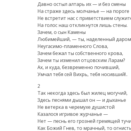
Давно остыл алтарь их — и без смены

На страже здесь молчанье — на пороге

Не встретит нас с приветствием служите
На голос наш откликнутся лишь стены.

Зачем, о сын Камены

Любимейший, — ты, наделенный даром
Неугасимо-пламенного Слова,

Зачем бежал ты собственного крова,

Зачем ты изменил отцовским Ларам?

Ах, и куда, безвременно почивший,

Умчал тебя сей Вихрь, тебя носивший!..
2

Так некогда здесь был жилец могучий,

Здесь песнями дышал он — и дыханье

Не ветерка в черемухе душистой

Казалося игривое журчанье —

Нет — песнь его грозней гремящей тучи,
Как Божий Гнев, то мрачный, то огнисты