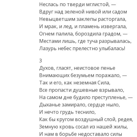
Неслась по тверди мглистой, —

Вдруг над зеленой нивой или садом

Невыцветшим заклепы расторгала,

И мрак, и лед, и пламень извергала,

Огнем палила, бороздила градом, —

Местами лишь, где туча разрывалась,

Лазурь небес прелестно улыбалась!
3

Духов, гласят, неистовое пенье

Внимающих безумьем поражало, —

Так и его, как неземная Сила,

Все пропасти душевные взрывало,

На самом дне будило преступленье, —

Дыханье замирало, сердце ныло,

И нечто грудь теснило,

Как бы кругом воздушный слой, редея,

Земную кровь сосал из нашей жилы,

И нам в борьбе недоставало силы
