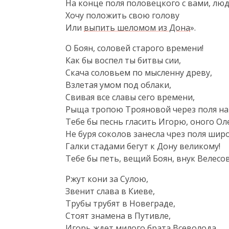
На конце поля половецкого с вами, люди
Хочу положить свою голову

Или 
выпить шеломом из Дона
».
О Боян, соловей старого времени!

Как бы воспел ты битвы сии,

Скача соловьем по мысленну древу,

Взлетая умом под облаки,

Свивая все славы сего времени,

Рыща тропою Трояновой через поля на 
Тебе бы песнь гласить Игорю, оного Олег
Не буря соколов занесла чрез поля шир
Галки стадами бегут к Дону великому!

Тебе бы петь, вещий Боян, внук Велесов
Ржут кони за Сулою,

Звенит слава в Киеве,

Трубы трубят в Новеграде,

Стоят знамена в Путивле,

Игорь ждет милого брата Всеволода.