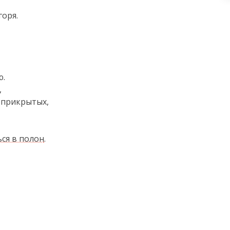
оря.

.



 прикрытых,

ься в полон
.
