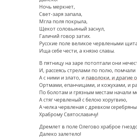
Ночь меркнет,

Свет-заря запала,

Мгла поля покрыла,

Щекот соловьиный заснул,

Галичий говор затих.

Русские поле великое червлеными щита
Ища себе чести, а князю славы.
В пятницу на заре потоптали они нече
И, рассеясь стрелами по полю, помчали 
А с ними и злато, и 
паволоки, и драгие 
Ортмами, епанчицами, и кожухами, и 
По болотам и грязным местам начали мо
А стяг червленый с белою хоругвию,

А челка червленая с древком серебряны
Храброму Святославичу!
Дремлет в поле Олегово храброе гнездо
Далеко залетело!
