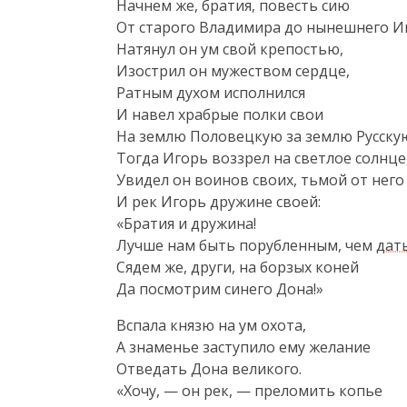
Начнем же, братия, повесть сию

От старого Владимира до нынешнего Иг
Натянул он ум свой крепостью,

Изострил он мужеством сердце,

Ратным духом исполнился

И навел храбрые полки свои

На землю Половецкую за землю Русскую
Тогда Игорь воззрел на светлое солнце,
Увидел он воинов своих, тьмой от него
И рек Игорь дружине своей:

«Братия и дружина!

Лучше нам быть порубленным, чем 
дат
Сядем же, други, на борзых коней

Да посмотрим синего Дона!»
Вспала князю на ум охота,

А знаменье заступило ему желание

Отведать Дона великого.

«Хочу, — он рек, — преломить копье
