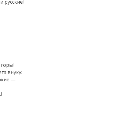
 русские!

горы!

а внуку:

окие —

!