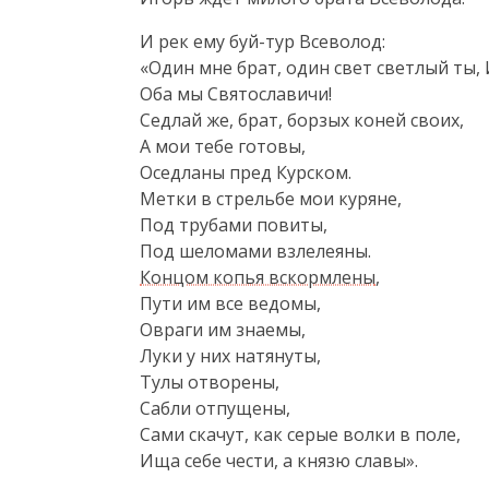
И рек ему буй-тур Всеволод:

«Один мне брат, один свет светлый ты, 
Оба мы Святославичи!

Седлай же, брат, борзых коней своих,

А мои тебе готовы,

Оседланы пред Курском.

Метки в стрельбе мои куряне,

Под трубами повиты,

Концом копья вскормлены
,

Пути им все ведомы,

Овраги им знаемы,

Луки у них натянуты,

Тулы отворены,

Сабли отпущены,

Сами скачут, как серые волки в поле,

Ища себе чести, а князю славы».