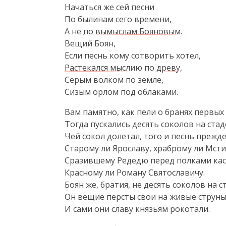
Начаться же сей песни

По былинам сего времени,

А не 
по вымыслам Бояновым
.

Вещий Боян,

Растекался мыслию по древу
,

Серым волком по земле,

Сизым орлом под облаками.
Вам памятно, как пели о бранях первых 
Тогда пускались десять соколов на стадо
Чей сокол долетал, того и песнь прежде 
Старому ли Ярославу, храброму ли Мстис
Сразившему Редедю перед полками кас
Красному ли Роману Святославичу.

Боян же, братия, не десять соколов на с
Он вещие персты свои на живые струны 
И сами они славу князьям рокотали.