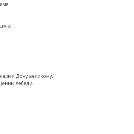
емя

ила;

ли к Дону великому.

щенны лебеди.
