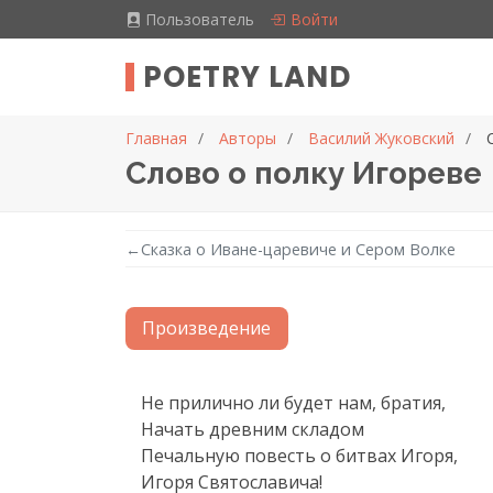
Пользователь
Войти
POETRY LAND
Главная
Авторы
Василий Жуковский
Слово о полку Игореве
←
Сказка о Иване-царевиче и Сером Волке
Произведение
Текст произведения
Не прилично ли будет нам, братия,

Начать древним складом

Печальную повесть о битвах Игоря,

Игоря Святославича!
