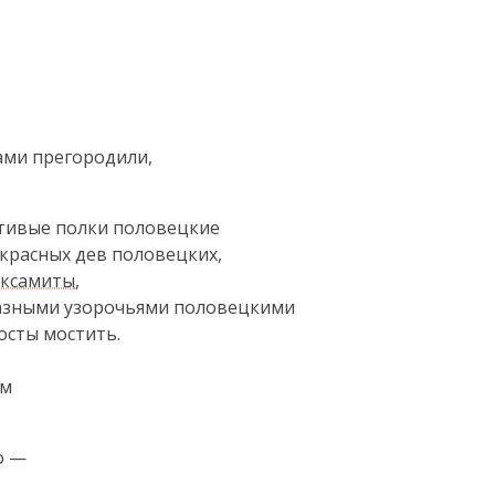
ми прегородили,

стивые полки половецкие

красных дев половецких,

оксамиты
,

разными узорочьями половецкими

сты мостить.

м

 —
