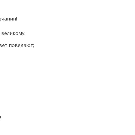
чанин!

 великому.
вет поведают;


