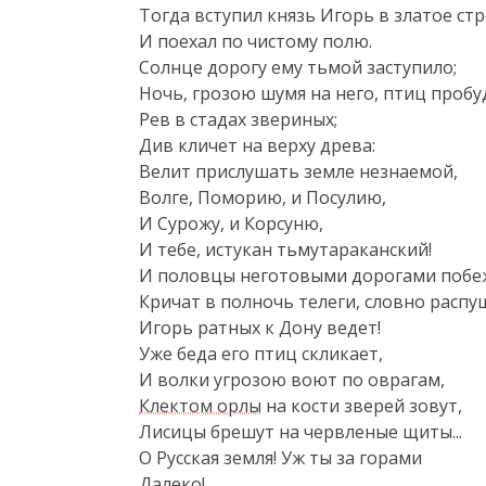
Тогда вступил князь Игорь в златое стр
И поехал по чистому полю.

Солнце дорогу ему тьмой заступило;

Ночь, грозою шумя на него, птиц пробуд
Рев в стадах звериных;

Див кличет на верху древа:

Велит прислушать земле незнаемой,

Волге, Поморию, и Посулию,

И Сурожу, и Корсуню,

И тебе, истукан тьмутараканский!

И половцы неготовыми дорогами побежа
Кричат в полночь телеги, словно распу
Игорь ратных к Дону ведет!

Уже беда его птиц скликает,

Клектом орлы
 на кости зверей зовут,

Лисицы брешут на червленые щиты...

О Русская земля! Уж ты за горами

Далеко!
