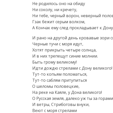
Не родилось оно на обиду

Ни соколу, ни кречету,

Ни тебе, черный ворон, неверный полов
Гзак бежит серым волком,

А Кончак ему след прокладывает к Дону
И рано на другой день кровавые зори с
Черные тучи с моря идут,

Хотят прикрыть четыре солнца,

И в них трепещут синие молнии.

Быть грому великому!

Идти дождю стрелами с Дону великого!

Тут-то копьям поломаться,

Тут-то саблям притупиться

О шеломы половецкие,

На реке на Каяле, у Дона великого!

О Русская земля, далеко уж ты за горами!
И ветры, Стрибоговы внуки,

Веют с моря стрелами
