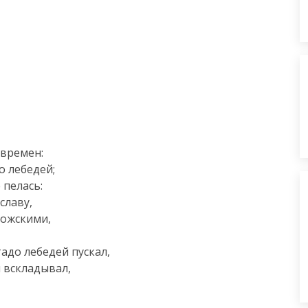
времен:

 лебедей;

пелась:

лаву,

ожскими,

тадо лебедей пускал,

вскладывал,
